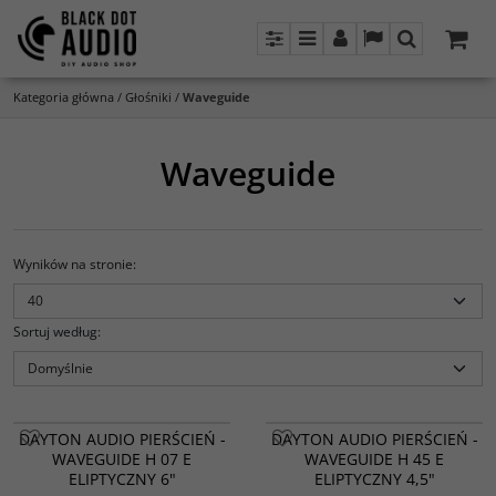
Panel
Menu
Panel
Lang
Szukaj
Kategoria główna
/
Głośniki
/
Waveguide
Waveguide
Wyników na stronie
:
Sortuj według
:
DAYTON AUDIO PIERŚCIEŃ -
DAYTON AUDIO PIERŚCIEŃ -
WAVEGUIDE H 07 E
WAVEGUIDE H 45 E
ELIPTYCZNY 6"
ELIPTYCZNY 4,5"