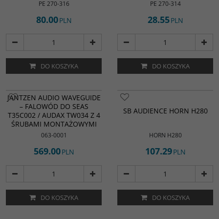
PE 270-316
PE 270-314
80.00
28.55
PLN
PLN
DO KOSZYKA
DO KOSZYKA
JANTZEN AUDIO WAVEGUIDE
– FALOWÓD DO SEAS
SB AUDIENCE HORN H280
T35C002 / AUDAX TW034 Z 4
ŚRUBAMI MONTAŻOWYMI
063-0001
HORN H280
569.00
107.29
PLN
PLN
DO KOSZYKA
DO KOSZYKA