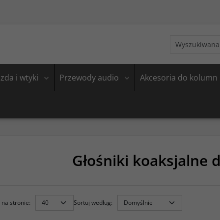
zda i wtyki
Przewody audio
Akcesoria do kolumn
Głośniki koaksjalne
na stronie
:
Sortuj według
: