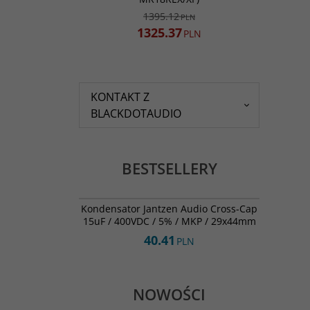
1395.12
PLN
1325.37
PLN
KONTAKT Z
BLACKDOTAUDIO
BESTSELLERY
001-0268
BESTSELLER
Kondensator Jantzen Audio Cross-Cap
15uF / 400VDC / 5% / MKP / 29x44mm
40.41
PLN
NOWOŚCI