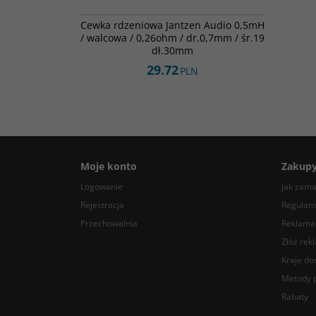
000-2550
NOWOŚĆ
Cewka rdzeniowa Jantzen Audio 0,5mH
/ walcowa / 0,26ohm / dr.0,7mm / śr.19
dł.30mm
29.72
PLN
Moje konto
Zakup
Logowanie
Jak zam
Rejestracja
Regulam
Przechowalnia
Reklamac
Złóż rek
Kraje do
Metody p
Rabaty