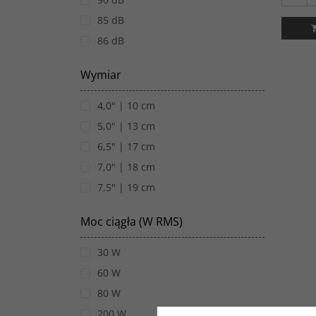
85 dB
86 dB
Wymiar
4,0" | 10 cm
5,0" | 13 cm
6,5" | 17 cm
7,0" | 18 cm
7,5" | 19 cm
Moc ciągła (W RMS)
30 W
60 W
80 W
200 W