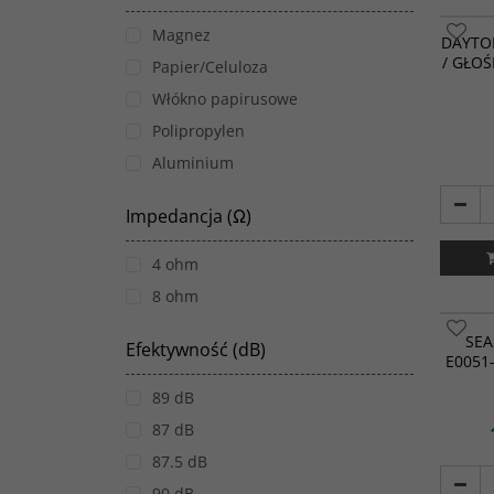
Magnez
DAYTON
/ GŁOŚ
Papier/Celuloza
Włókno papirusowe
Polipropylen
Aluminium
Impedancja (Ω)
4 ohm
8 ohm
SEA
Efektywność (dB)
E0051-
89 dB
87 dB
87.5 dB
90 dB