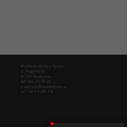
BlackDotAudio Karol Rychert
ul. Podgórna 6c
83-340 Sierakowice
NIP: 586-210-96-83
e-mail:
info@blackdotaudio.eu
tel.
+ 48 511 289 178