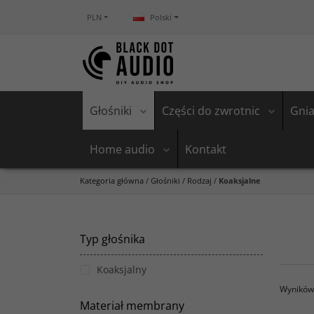
PLN
Polski
Głośniki
Części do zwrotnic
Gnia
Home audio
Kontakt
Kategoria główna
/
Głośniki
/
Rodzaj
/
Koaksjalne
Typ głośnika
Koaksjalny
Wyników 
Materiał membrany