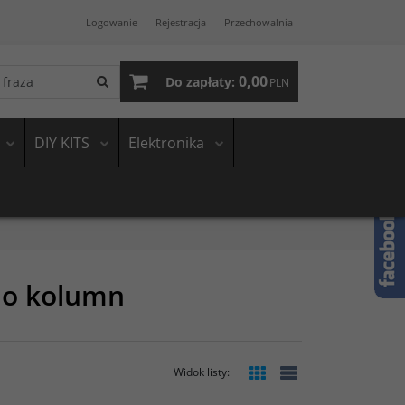
Logowanie
Rejestracja
Przechowalnia
0,00
Do zapłaty:
PLN
DIY KITS
Elektronika
 do kolumn
Widok listy
: