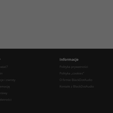
y
Informacje
awiać?
Polityka prywatności
in
Polityka „cookies”
je i zwroty
O firmie BlackDotAudio
lamację
Kontakt z BlackDotAudio
stawy
łatności