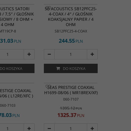
USTICS SATORI
SB ACOUSTICS SB12PFC25-
 / 7,5″ / GŁOŚNIK
4-COAX / 4″ / GŁOŚNIK
IOWY / 8 OHM +
KOAKSJALNY PAPIER / 4
4 OHM
OHM
MT19CP-8
SB12PFC25-4-COAX
31.03
244.55
PLN
PLN
DO KOSZYKA
DO KOSZYKA
PROMOCJA
SEAS PRESTIGE COAXIAL
ESTIGE COAXIAL
H1699-08/06 ( MR18REX/XF)
/06 ( L12RE/XFC )
060-7107
060-7103
1395.12
PLN
78.03
1325.37
PLN
PLN