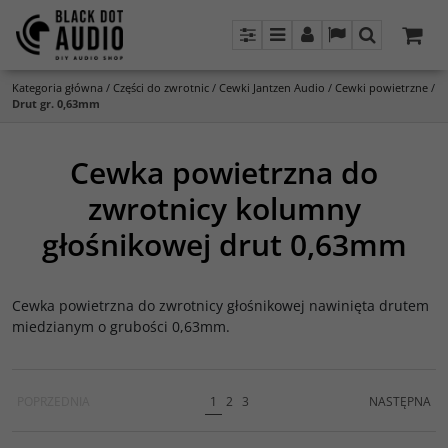
Panel
Menu
Panel
Lang
Szukaj
Kategoria główna
/
Części do zwrotnic
/
Cewki Jantzen Audio
/
Cewki powietrzne
/
Drut gr. 0,63mm
Cewka powietrzna do
zwrotnicy kolumny
głośnikowej drut 0,63mm
Cewka powietrzna do zwrotnicy głośnikowej nawinięta drutem
miedzianym o grubości 0,63mm.
POPRZEDNIA
1
2
3
NASTĘPNA