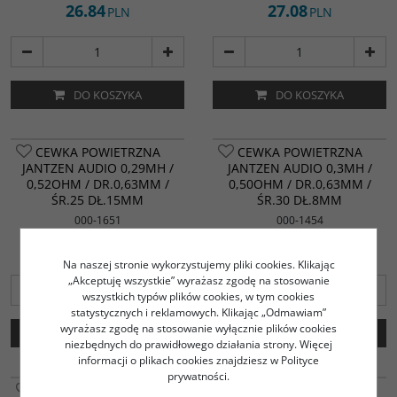
26.84
27.08
PLN
PLN
DO KOSZYKA
DO KOSZYKA
CEWKA POWIETRZNA
CEWKA POWIETRZNA
JANTZEN AUDIO 0,29MH /
JANTZEN AUDIO 0,3MH /
0,52OHM / DR.0,63MM /
0,50OHM / DR.0,63MM /
ŚR.25 DŁ.15MM
ŚR.30 DŁ.8MM
000-1651
000-1454
27.68
27.12
PLN
PLN
Na naszej stronie wykorzystujemy pliki cookies. Klikając
„Akceptuję wszystkie” wyrażasz zgodę na stosowanie
wszystkich typów plików cookies, w tym cookies
statystycznych i reklamowych. Klikając „Odmawiam”
wyrażasz zgodę na stosowanie wyłącznie plików cookies
DO KOSZYKA
DO KOSZYKA
niezbędnych do prawidłowego działania strony. Więcej
informacji o plikach cookies znajdziesz w Polityce
prywatności.
CEWKA POWIETRZNA
CEWKA POWIETRZNA