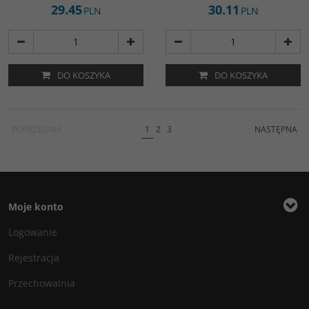
29.45
30.11
PLN
PLN
DO KOSZYKA
DO KOSZYKA
POPRZEDNIA
1
2
3
NASTĘPNA
Moje konto
Logowanie
Rejestracja
Przechowalnia