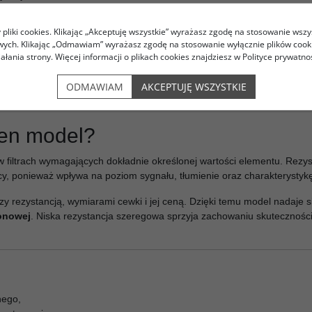
pliki cookies. Klikając „Akceptuję wszystkie” wyrażasz zgodę na stosowanie wszy
zmienie
owych. Klikając „Odmawiam” wyrażasz zgodę na stosowanie wyłącznie plików coo
iałania strony. Więcej informacji o plikach cookies znajdziesz w Polityce prywatnoś
iowości także przy dużej dynamice sygnału. W dobrze zaprojektowanej
ralne wybrzmiewanie detali. Ostateczny efekt zależy jednak od całego 
ODMAWIAM
AKCEPTUJĘ WSZYSTKIE
ten model?
filtrach wymagających dokładnie określonej wartości elementu. Rezy
y, ponieważ wpływa na poziom sygnału, tłumienie oraz charakterystykę
 rezystancją, wymiarami cewki i jej ceną. Dzięki temu model nadaje s
tonowej
. Niska rezystancja szeregowa sprzyja zachowaniu skuteczności gł
nego,