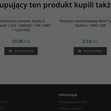
upujący ten produkt kupili takż
001-0413
00
ndensator Jantzen Audio Z-
Rezystor metalizowany MOX 
ard 1,5uF / 400VDC / 5% / MKP
18ohm / 18R0 / 5W
/ 12x31mm
13.35
2.13
PLN
PLN
DO KOSZYKA
DO KOSZYKA
y
Informacje
awiać?
Polityka prywatności
in
Polityka „cookies”