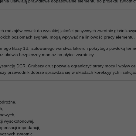
jenia ułatwiają prawidłowe dopasowanie elementu do projektu zwrotnic
ych rodzajów cewek do wysokiej jakości pasywnych zwrotnic głośnikowy
ysokich poziomach sygnału mogą wpływać na liniowość pracy elementu.
anego klasy 1B, izolowanego warstwą lakieru i pokrytego powłoką ter
z ułatwia bezpieczny montaż na płytce zwrotnicy.
tancję DCR. Grubszy drut pozwala ograniczyć straty mocy i wpływ cewk
ńszy przewodnik dobrze sprawdza się w układach korekcyjnych i sekcjac
lodrożne,
h,
onowych,
cji wysokotonowej,
pensacji impedancji,
ycznych zwrotnic.