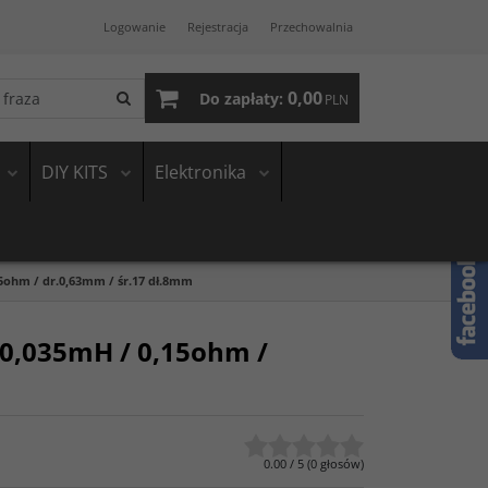
Logowanie
Rejestracja
Przechowalnia
0,00
Do zapłaty:
PLN
DIY KITS
Elektronika
5ohm / dr.0,63mm / śr.17 dł.8mm
0,035mH / 0,15ohm /
0.00
/
5
(
0
głosów)