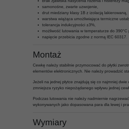
brak zjawiska nasycenia rdzenia i histerezy ma
samonośne, zwarte uzwojenie,
drut miedziany klasy 1B z izolacją lakierowaną,
warstwa wiążąca umożliwiająca termiczne ustab
tolerancja indukcyjności ±3%,
możliwość lutowania w temperaturze do 390°C
napięcie przebicia zgodne z normą IEC 60317.
Montaż
Cewkę należy stabilnie przymocować do płytki zwro
elementów elektronicznych. Nie należy prowadzić st
Jeżeli na jednej płytce znajdują się co najmniej d
zmniejsza ryzyko niepożądanego wpływu jednej cewk
Podczas lutowania nie należy nadmiernie nagrzewa
wykonywanych jako dopasowana para dla lewej i pra
Wymiary