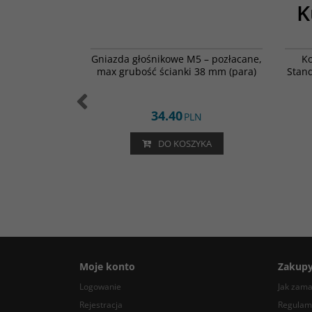
K
001-0419
012-0170
en Audio Z-
Gniazda głośnikowe M5 – pozłacane,
Ko
VDC / 5% / MKP
max grubość ścianki 38 mm (para)
Stand
mm
34.40
LN
PLN
ZYKA
DO KOSZYKA
Moje konto
Zakup
Logowanie
Jak zam
Rejestracja
Regulam