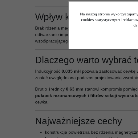
Na naszej stronie wykorzystujemy 
Wpływ konstrukcji na br
cookies statystycznych i reklam
dz
Brak rdzenia magnetycznego sprzyja zachowaniu lin
odtwarzanie impulsów, czytelną mikrodynamikę i natu
współpracującego głośnika.
Dlaczego warto wybrać 
Indukcyjność
0,035 mH
pozwala zastosować cewkę w 
zostać uwzględniona podczas projektowania zwrotnic
Drut o średnicy
0,63 mm
stanowi kompromis pomiędzy
pułapek rezonansowych i filtrów sekcji wysoko
cewka.
Najważniejsze cechy
konstrukcja powietrzna bez rdzenia magnetycz