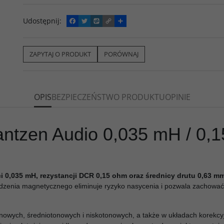
Udostępnij
:
F
T
W
C
P
a
w
y
o
o
c
i
k
p
d
e
t
o
y
z
b
t
p
L
i
ZAPYTAJ O PRODUKT
PORÓWNAJ
o
e
i
e
o
r
n
l
k
k
s
i
ę
OPIS
BEZPIECZEŃSTWO PRODUKTU
OPINIE
ntzen Audio 0,035 mH / 0,15
 0,035 mH, rezystancji DCR 0,15 ohm oraz średnicy drutu 0,63 m
rdzenia magnetycznego eliminuje ryzyko nasycenia i pozwala zachować
nowych, średniotonowych i niskotonowych, a także w układach korekc