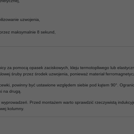
gnetycznej,
ilizowanie uzwojenia,
 przez maksymalnie 8 sekund,
tnicy za pomocą opasek zaciskowych, kleju termotopliwego lub elasty
alowej śruby przez środek uzwojenia, ponieważ materiał ferromagnety
wie cewki, powinny być ustawione względem siebie pod kątem 90°. Ogra
i na drugą.
ć wyprowadzeń. Przed montażem warto sprawdzić rzeczywistą indukcyj
wej kolumny.