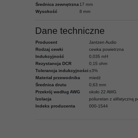
Średnica zewnętrzna
17 mm
Wysokość
8 mm
Dane techniczne
Producent
Jantzen Audio
Rodzaj cewki
cewka powietrzna
Indukcyjność
0,035 mH
Rezystancja DCR
0,15 ohm
Tolerancja indukcyjności
±3%
Materiał przewodnika
miedź
Średnica drutu
0,63 mm
Przekrój według AWG
około 22 AWG
Izolacja
poliuretan z alifatyczną
Indeks producenta
000-1544