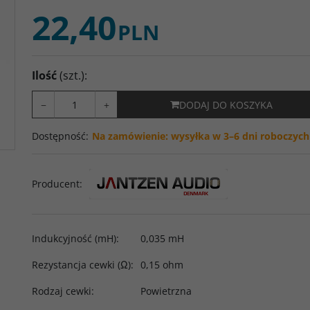
22,40
PLN
Ilość
(szt.)
:
−
+
DODAJ DO KOSZYKA
Dostępność
:
Na zamówienie: wysyłka w 3–6 dni roboczych
Producent
:
Indukcyjność (mH)
:
0,035 mH
Rezystancja cewki (Ω)
:
0,15 ohm
Rodzaj cewki
:
Powietrzna