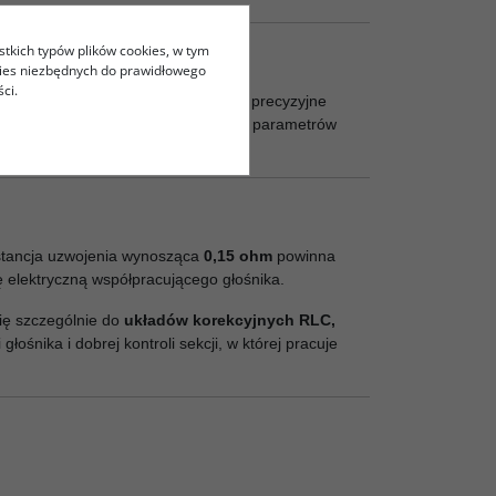
stkich typów plików cookies, w tym
kies niezbędnych do prawidłowego
ci.
 zwrotnicy może to pomóc utrzymać precyzyjne
projektu filtra, rezystancji DCR oraz parametrów
stancja uzwojenia wynosząca
0,15 ohm
powinna
 elektryczną współpracującego głośnika.
ię szczególnie do
układów korekcyjnych RLC,
ośnika i dobrej kontroli sekcji, w której pracuje