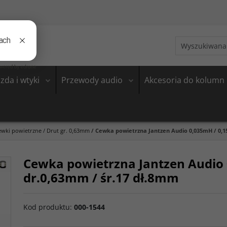
zda i wtyki
Przewody audio
Akcesoria do kolumn
ewki powietrzne
/
Drut gr. 0,63mm
/
Cewka powietrzna Jantzen Audio 0,035mH / 0,1
Cewka powietrzna Jantzen Audio 
dr.0,63mm / śr.17 dł.8mm
Kod produktu
:
000-1544