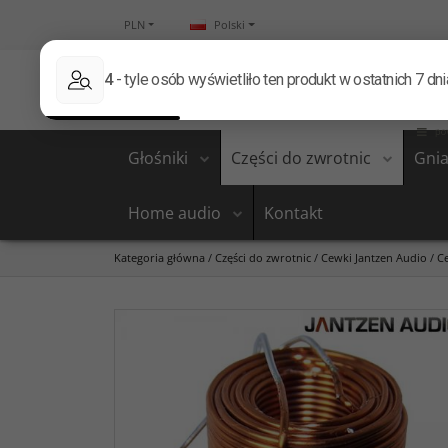
PLN
Polski
Głośniki
Części do zwrotnic
Gnia
Home audio
Kontakt
Kategoria główna
/
Części do zwrotnic
/
Cewki Jantzen Audio
/
C