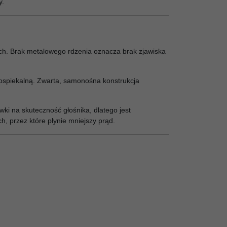
y.
ch. Brak metalowego rdzenia oznacza brak zjawiska
mospiekalną. Zwarta, samonośna konstrukcja
i na skuteczność głośnika, dlatego jest
h, przez które płynie mniejszy prąd.