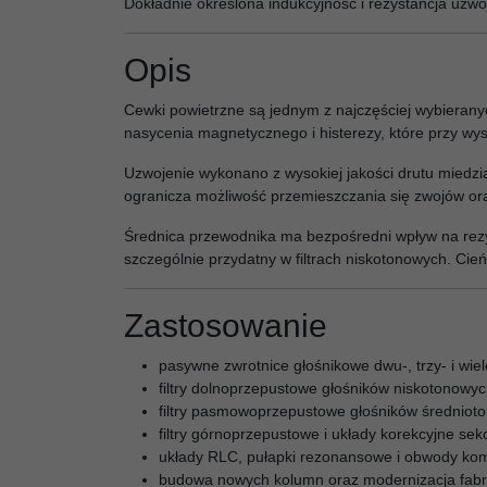
Dokładnie określona indukcyjność i rezystancja uzwo
Opis
Cewki powietrzne są jednym z najczęściej wybieran
nasycenia magnetycznego i histerezy, które przy w
Uzwojenie wykonano z wysokiej jakości drutu miedzi
ogranicza możliwość przemieszczania się zwojów ora
Średnica przewodnika ma bezpośredni wpływ na rezys
szczególnie przydatny w filtrach niskotonowych. Cie
Zastosowanie
pasywne zwrotnice głośnikowe dwu-, trzy- i wie
filtry dolnoprzepustowe głośników niskotonowyc
filtry pasmowoprzepustowe głośników średniot
filtry górnoprzepustowe i układy korekcyjne sek
układy RLC, pułapki rezonansowe i obwody kom
budowa nowych kolumn oraz modernizacja fabr