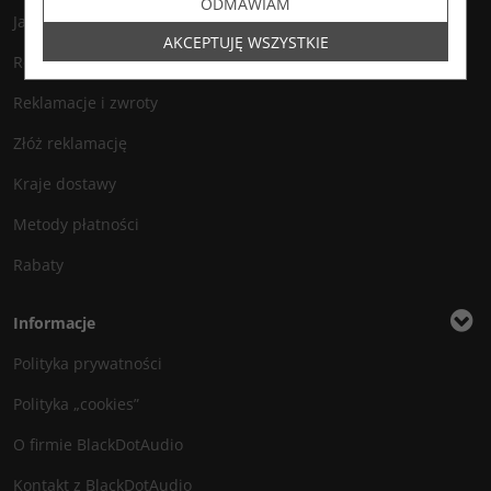
ODMAWIAM
Jak zamawiać?
AKCEPTUJĘ WSZYSTKIE
Regulamin
Reklamacje i zwroty
Złóż reklamację
Kraje dostawy
Metody płatności
Rabaty
Informacje
Polityka prywatności
Polityka „cookies”
O firmie BlackDotAudio
Kontakt z BlackDotAudio