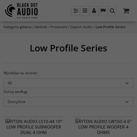
Panel
Menu
Panel
Lang
Szukaj
Kategoria główna
/
Głośniki
/
Producent
/
Dayton Audio
/
Low Profile Series
Low Profile Series
Wyników na stronie
:
Sortuj według
:
DAYTON AUDIO LS10-44 10"
DAYTON AUDIO LW150-4 6"
LOW PROFILE SUBWOOFER
LOW PROFILE WOOFER 4
DUAL 4 OHM
OHMS