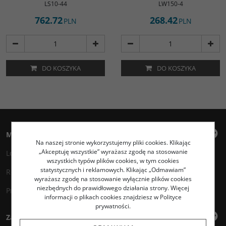
LS10-44
LW150-4
762.72
268.42
PLN
PLN
DO KOSZYKA
DO KOSZYKA
Moje konto
Na naszej stronie wykorzystujemy pliki cookies. Klikając
„Akceptuję wszystkie” wyrażasz zgodę na stosowanie
Logowanie
wszystkich typów plików cookies, w tym cookies
statystycznych i reklamowych. Klikając „Odmawiam”
Rejestracja
wyrażasz zgodę na stosowanie wyłącznie plików cookies
niezbędnych do prawidłowego działania strony. Więcej
Przechowalnia
informacji o plikach cookies znajdziesz w Polityce
prywatności.
Zakupy