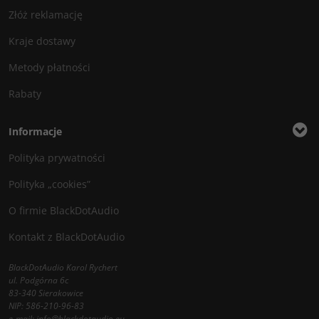
Złóż reklamację
Kraje dostawy
Metody płatności
Rabaty
Informacje
Polityka prywatności
Polityka „cookies”
O firmie BlackDotAudio
Kontakt z BlackDotAudio
BlackDotAudio Karol Rychert
ul. Podgórna 6c
83-340 Sierakowice
NIP: 586-210-96-83
e-mail:
info@blackdotaudio.eu