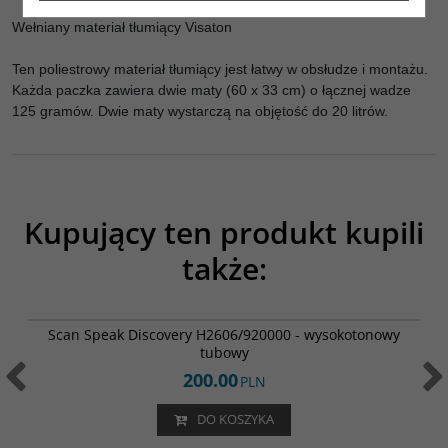
Wełniany materiał tłumiący Visaton
Ten poliestrowy materiał tłumiący jest łatwy w obsłudze i montażu.
Każda paczka zawiera dwie maty (60 x 33 cm) o łącznej wadze
125 gramów. Dwie maty wystarczą na objętość do 20 litrów.
Kupujący ten produkt kupili
także:
H2606/920000
Scan Speak Discovery H2606/920000 - wysokotonowy
tubowy
200.00
PLN
DO KOSZYKA