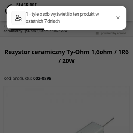
Menu
Panel
Lang
Szukaj
Kategoria główna
/
Części do zwrotnic
/
Rezystory
/
Ceramiczne 20W
/
Rezystor
ceramiczny Ty-Ohm 1,6ohm / 1R6 / 20W
Rezystor ceramiczny Ty-Ohm 1,6ohm / 1R6
/ 20W
Kod produktu
:
002-0895