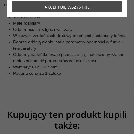
średniotonowego (10W) oraz niskotonowego (20W).
AKCEPTUJĘ WSZYSTKIE
Tolerancja 5%
Małe rozmiary
Odporność na wilgoć i wstrząsy
W dużych wartościach drutowy rdzeń jest zastąpiony taśmą
Dobrze oddają ciepło, stałe parametry oporności w funkcji
temperatury
Odporny na krótkotrwałe przeciążenia, małe szumy własne,
mała zmienność parametrów w funkcji czasu
Wymiary: 61x15x15mm
Podana cena za 1 sztukę
Kupujący ten produkt kupili
także: