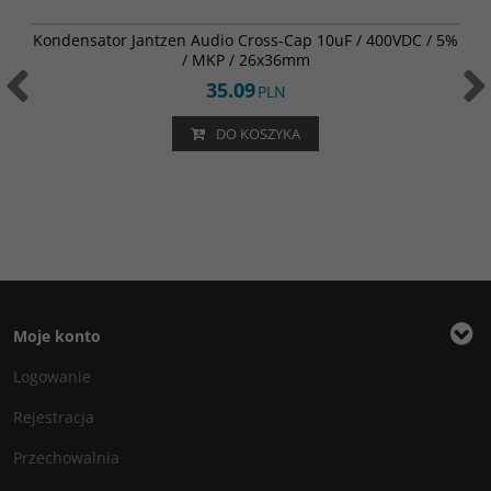
001-0264
BESTSELLER
Kondensator Jantzen Audio Cross-Cap 10uF / 400VDC / 5%
/ MKP / 26x36mm
35.09
PLN
DO KOSZYKA
Moje konto
Logowanie
Rejestracja
Przechowalnia