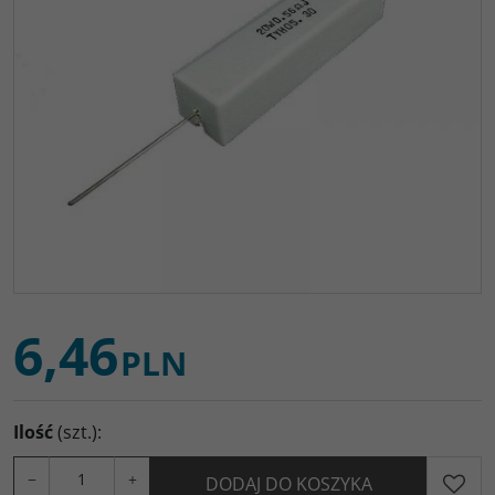
6,46
PLN
Ilość
(szt.)
:
−
+
DODAJ DO KOSZYKA