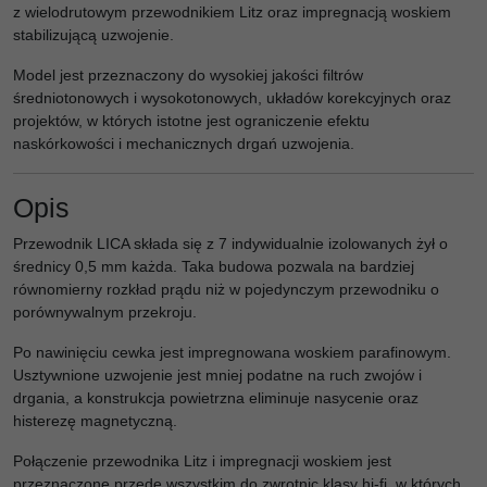
z wielodrutowym przewodnikiem Litz oraz impregnacją woskiem
stabilizującą uzwojenie.
Model jest przeznaczony do wysokiej jakości filtrów
średniotonowych i wysokotonowych, układów korekcyjnych oraz
projektów, w których istotne jest ograniczenie efektu
naskórkowości i mechanicznych drgań uzwojenia.
Opis
Przewodnik LICA składa się z 7 indywidualnie izolowanych żył o
średnicy 0,5 mm każda. Taka budowa pozwala na bardziej
równomierny rozkład prądu niż w pojedynczym przewodniku o
porównywalnym przekroju.
Po nawinięciu cewka jest impregnowana woskiem parafinowym.
Usztywnione uzwojenie jest mniej podatne na ruch zwojów i
drgania, a konstrukcja powietrzna eliminuje nasycenie oraz
histerezę magnetyczną.
Połączenie przewodnika Litz i impregnacji woskiem jest
przeznaczone przede wszystkim do zwrotnic klasy hi-fi, w których