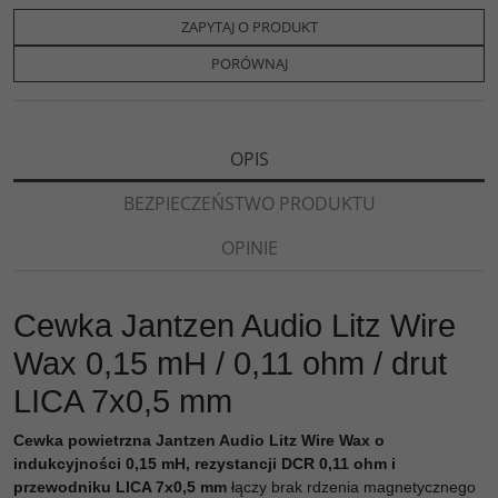
e
t
o
y
z
b
t
p
L
i
ZAPYTAJ O PRODUKT
o
e
i
e
o
r
n
l
PORÓWNAJ
k
k
s
i
ę
OPIS
BEZPIECZEŃSTWO PRODUKTU
OPINIE
Cewka Jantzen Audio Litz Wire
Wax 0,15 mH / 0,11 ohm / drut
LICA 7x0,5 mm
Cewka powietrzna Jantzen Audio Litz Wire Wax o
indukcyjności 0,15 mH, rezystancji DCR 0,11 ohm i
przewodniku LICA 7x0,5 mm
łączy brak rdzenia magnetycznego