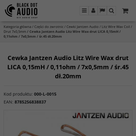
Menu
Panel
Lang
Szukaj
Kategoria główna
/
Części do zwrotnic
/
Cewki Jantzen Audio
/
Litz Wire Wax Coil
/
Drut 7x0,5mm
/
Cewka Jantzen Audio Litz Wire Wax drut LICA 0,15mH /
0,11ohm / 7x0,5mm / śr.45 dł.20mm
Cewka Jantzen Audio Litz Wire Wax drut
LICA 0,15mH / 0,11ohm / 7x0,5mm / śr.45
dł.20mm
Kod produktu
:
000-L-0015
EAN
:
8785256838837