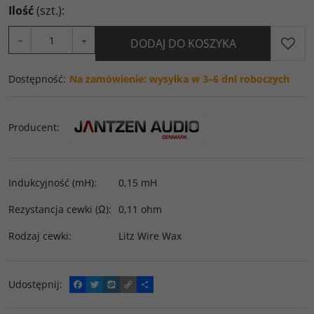
Ilość
(szt.)
:
−
+
DODAJ DO KOSZYKA
Dostępność
:
Na zamówienie: wysyłka w 3–6 dni roboczych
Producent
:
Indukcyjność (mH)
:
0,15 mH
Rezystancja cewki (Ω)
:
0,11 ohm
Rodzaj cewki
:
Litz Wire Wax
Udostępnij
:
F
T
W
C
P
a
w
y
o
o
c
i
k
p
d