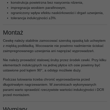
konstrukcja powietrzna bez nasycenia rdzenia,
impregnacja woskiem parafinowym,
ograniczony wpływ efektu naskórkowości i drgań uzwojenia,
tolerancja indukcyjności ±3%.
Montaż
Cewkę należy stabilnie zamocować szeroką opaską lub uchwytem
z miękką podkładką. Mocowanie nie powinno nadmiernie ściskać
zaimpregnowanego uzwojenia ani naprężać wyprowadzeń.
Nie należy prowadzić stalowej śruby przez środek cewki. Przy kilku
elementach indukcyjnych na jednej płytce ich osie powinny być
ustawione pod kątem 90°, a odstęp możliwie duży.
Podczas lutowania trzeba chronić wyprowadzenia przed
długotrwałym nagrzewaniem. W zwrotnicach wykonywanych
parami warto sprawdzić rzeczywiste wartości indukcyjności i DCR
przed montażem.
Wymiary