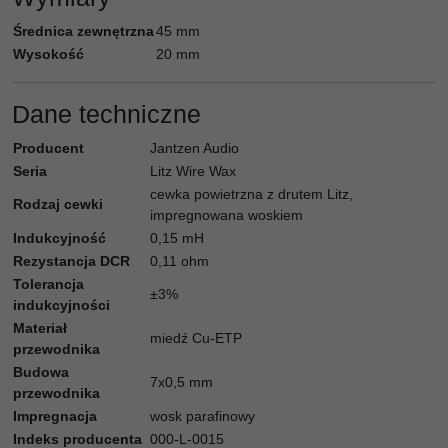
Średnica zewnętrzna
45 mm
Wysokość
20 mm
Dane techniczne
Producent
Jantzen Audio
Seria
Litz Wire Wax
cewka powietrzna z drutem Litz,
Rodzaj cewki
impregnowana woskiem
Indukcyjność
0,15 mH
Rezystancja DCR
0,11 ohm
Tolerancja
±3%
indukcyjności
Materiał
miedź Cu-ETP
przewodnika
Budowa
7x0,5 mm
przewodnika
Impregnacja
wosk parafinowy
Indeks producenta
000-L-0015