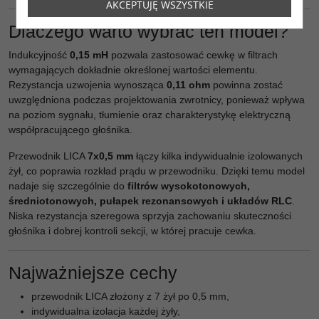
AKCEPTUJĘ WSZYSTKIE
Dlaczego warto wybrać ten model?
Indukcyjność
0,15 mH
pozwala zastosować cewkę w filtrach
wymagających dokładnie określonej wartości elementu.
Rezystancja uzwojenia wynosząca
0,11 ohm
powinna zostać
uwzględniona podczas projektowania zwrotnicy, ponieważ wpływa
na poziom sygnału, tłumienie oraz charakterystykę elektryczną
współpracującego głośnika.
Przewodnik LICA
7x0,5 mm
łączy kilka indywidualnie izolowanych
żył, co poprawia rozkład prądu w przewodniku. Dzięki temu model
nadaje się szczególnie do
filtrów wysokotonowych,
średniotonowych, pułapek rezonansowych i układów RLC
.
Niska rezystancja szeregowa sprzyja zachowaniu skuteczności
głośnika i dobrej kontroli sekcji, w której pracuje cewka.
Najważniejsze cechy
przewodnik LICA złożony z 7 żył po 0,5 mm,
indywidualna izolacja każdej żyły,