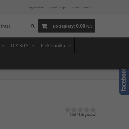
Logowanie
Rejestracja
Przechowalnia
0,00
Do zapłaty:
PLN
DIY KITS
Elektronika
0.00
/
5
(
0
głosów)