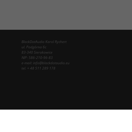
BlackDotAudio Karol Rychert
ul. Podgórna 6c
83-340 Sierakowice
NIP: 586-210-96-83
e-mail:
info@blackdotaudio.eu
tel.
+ 48 511 289 178
InfoSerwis
-
oprogramowanie sklepu internetowego