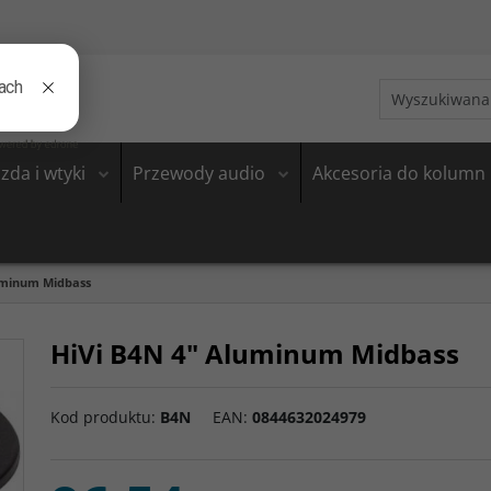
zda i wtyki
Przewody audio
Akcesoria do kolumn
uminum Midbass
HiVi B4N 4" Aluminum Midbass
Kod produktu
:
B4N
EAN
:
0844632024979