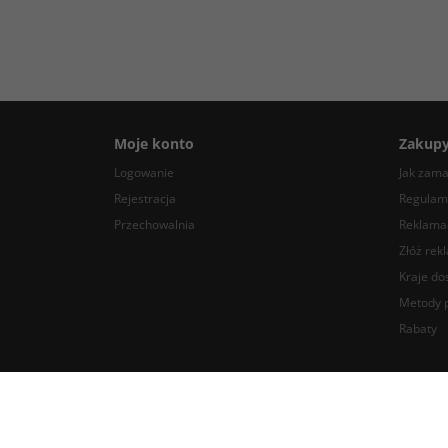
Moje konto
Zakup
Logowanie
Jak zam
Rejestracja
Regulam
Przechowalnia
Reklamac
Złóż rek
Kraje do
Metody p
Rabaty
BlackDotAudio - najlepsze komponenty DIY audio