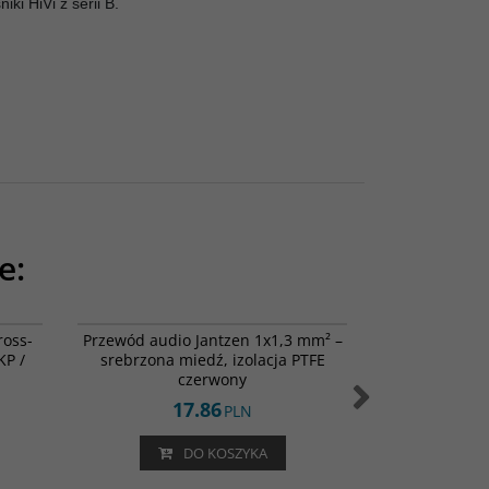
i HiVi z serii B.
e:
1-0258
006-0050
ross-
Przewód audio Jantzen 1x1,3 mm² –
Rezystor met
KP /
srebrzona miedź, izolacja PTFE
2,2oh
czerwony
17.86
PLN
DO KOSZYKA