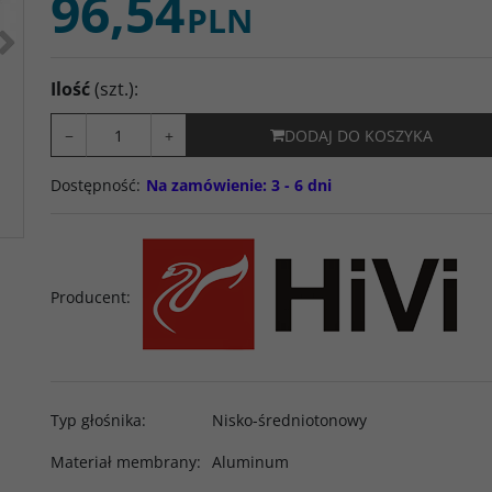
96,54
PLN
>
Ilość
(szt.)
:
−
+
DODAJ DO KOSZYKA
Dostępność
:
Na zamówienie: 3 - 6 dni
Producent
:
Typ głośnika
:
Nisko-średniotonowy
Materiał membrany
:
Aluminum