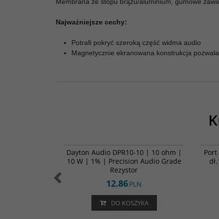
Membrana ze stopu brązu/aluminium, gumowe zawiesze
Najważniejsze cechy:
Potrafi pokryć szeroką część widma audio
Magnetycznie ekranowana konstrukcja pozwala n
K
ND25FA-4
DPR10-10
5FA-4 Dome
Dayton Audio DPR10-10 | 10 ohm |
Port
r
10 W | 1% | Precision Audio Grade
dł
Rezystor
12.86
LN
PLN
ZYKA
DO KOSZYKA