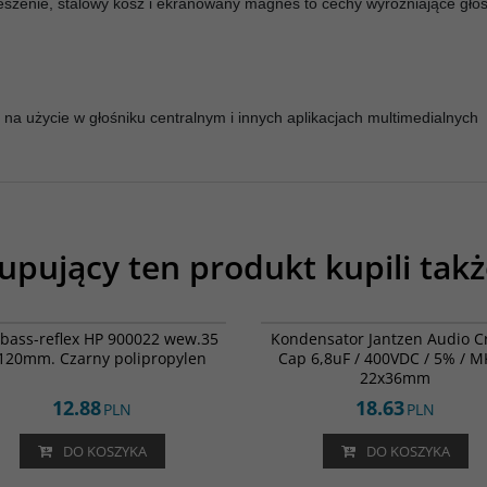
nie, stalowy kosz i ekranowany magnes to cechy wyróżniające głośnik
a użycie w głośniku centralnym i innych aplikacjach multimedialnych
upujący ten produkt kupili takż
051-0006
00
 bass-reflex HP 900022 wew.35
Kondensator Jantzen Audio C
.120mm. Czarny polipropylen
Cap 6,8uF / 400VDC / 5% / M
22x36mm
12.88
18.63
PLN
PLN
DO KOSZYKA
DO KOSZYKA