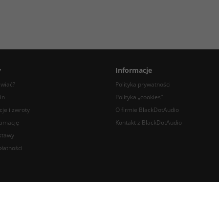
y
Informacje
awiać?
Polityka prywatności
in
Polityka „cookies”
je i zwroty
O firmie BlackDotAudio
lamację
Kontakt z BlackDotAudio
stawy
łatności