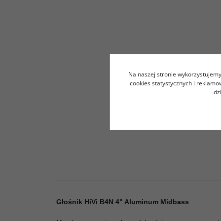
Na naszej stronie wykorzystujemy 
cookies statystycznych i reklam
dz
Głośnik HiVi B4N 4" Aluminum Midbass