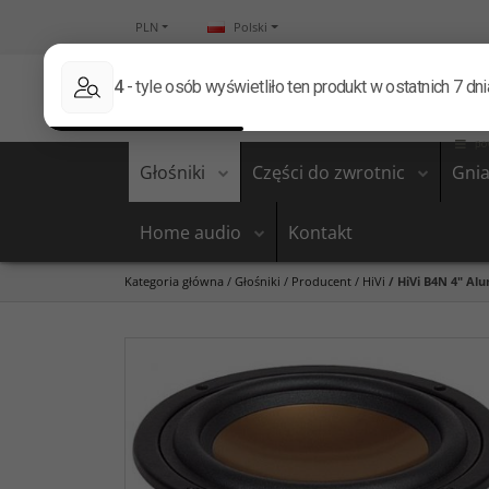
PLN
Polski
Głośniki
Części do zwrotnic
Gnia
Home audio
Kontakt
Kategoria główna
/
Głośniki
/
Producent
/
HiVi
/
HiVi B4N 4" Al