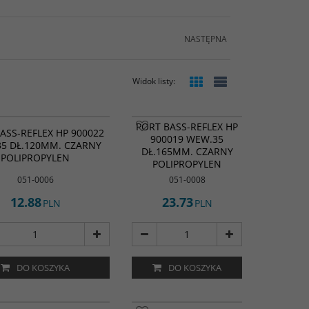
NASTĘPNA
Widok listy
:
PORT BASS-REFLEX HP
ASS-REFLEX HP 900022
900019 WEW.35
5 DŁ.120MM. CZARNY
DŁ.165MM. CZARNY
POLIPROPYLEN
POLIPROPYLEN
051-0006
051-0008
12.88
23.73
PLN
PLN
DO KOSZYKA
DO KOSZYKA