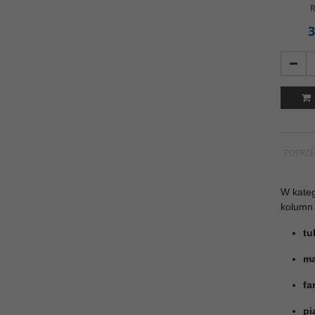
R
3
POPRZE
W kateg
kolumn 
tu
m
fa
pi