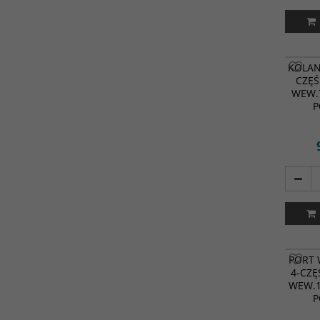
KOLAN
CZĘŚ
WEW.
P
PORT 
4-CZĘ
WEW.
P