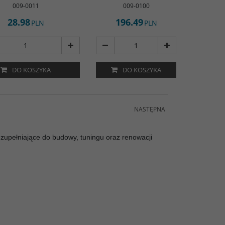
009-0011
009-0100
28.98
196.49
PLN
PLN
DO KOSZYKA
DO KOSZYKA
NASTĘPNA
zupełniające do budowy, tuningu oraz renowacji