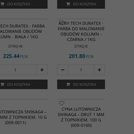
DO KOSZYKA
DO KOSZYKA
ACRY-TECH DURATEX -
ECH DURATEX - FARBA
FARBA DO MALOWANIE
ALOWANIE OBUDÓW
OBUDÓW KOLUMN -
UMN - BIAŁA / 1KG
CZARNA / 1KG
DTKQ-W
DTKQ-B
225.44
201.80
PLN
PLN
DO KOSZYKA
DO KOSZYKA
CYNA LUTOWNICZA
UTOWNICZA SN96AG4 –
SN96AG4 – DRUT 1 MM
 MM Z TOPNIKIEM, 10 G
Z TOPNIKIEM, 100 G
(009-0011)
(009-0100)