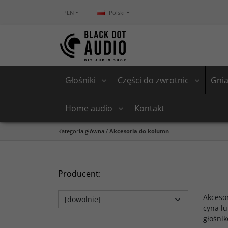
PLN
Polski
Głośniki
Części do zwrotnic
Gnia
Home audio
Kontakt
Kategoria główna
/
Akcesoria do kolumn
Producent
:
Akcesor
cyna l
głośnik