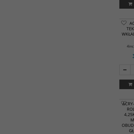
AC
TE
WKŁAD
4inc
ACRY
ROL
4,25
M
OBUD
G