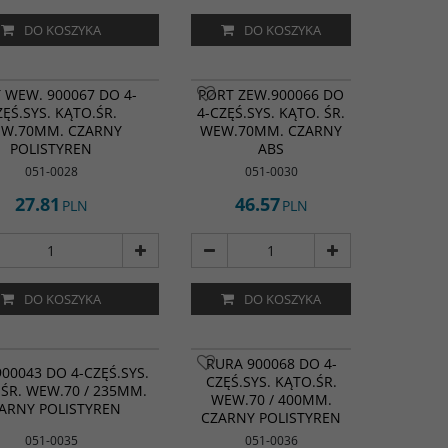
DO KOSZYKA
DO KOSZYKA
 WEW. 900067 DO 4-
PORT ZEW.900066 DO
ZĘŚ.SYS. KĄTO.ŚR.
4-CZĘŚ.SYS. KĄTO. ŚR.
W.70MM. CZARNY
WEW.70MM. CZARNY
POLISTYREN
ABS
051-0028
051-0030
27.81
46.57
PLN
PLN
DO KOSZYKA
DO KOSZYKA
RURA 900068 DO 4-
00043 DO 4-CZĘŚ.SYS.
CZĘŚ.SYS. KĄTO.ŚR.
 ŚR. WEW.70 / 235MM.
WEW.70 / 400MM.
ARNY POLISTYREN
CZARNY POLISTYREN
051-0035
051-0036