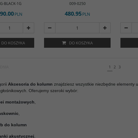
G-BLACK-1G
009-0250
90.00
480.95
PLN
PLN
DO KOSZYKA
DO KOSZYKA
DNIA
1
2
3
orii
Akcesoria do kolumn
znajdziesz wszystkie niezbędne elementy u
głośnikowych. Oferujemy szeroki wybór:
lei montażowych
,
askownic
,
rb do kolumn
anki akustycznej
,