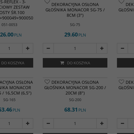
S-REFLEX - 3-
DEKORACYJNA OSŁONA
DEK
CIOWY ZESTAW
GŁOŚNIKA MONACOR SG-75 /
GŁOŚNI
OSTY ŚR.100
8CM (3")
+900049+900050
051-0053
SG-75
26.00
29.60
PLN
PLN
DO KOSZYKA
DO KOSZYKA
ACYJNA OSŁONA
DEKORACYJNA OSŁONA
DEK
NIKA MONACOR
GŁOŚNIKA MONACOR SG-200 /
GŁOŚNI
 / 16,5CM (6,5")
20CM (8")
SG-165
SG-200
53.46
68.31
PLN
PLN