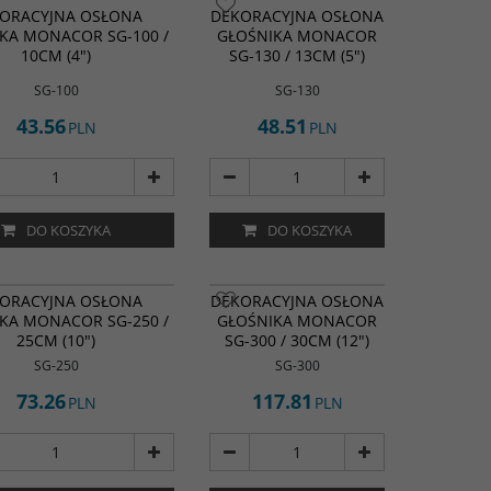
ORACYJNA OSŁONA
DEKORACYJNA OSŁONA
KA MONACOR SG-100 /
GŁOŚNIKA MONACOR
10CM (4")
SG-130 / 13CM (5")
SG-100
SG-130
43.56
48.51
PLN
PLN
DO KOSZYKA
DO KOSZYKA
ORACYJNA OSŁONA
DEKORACYJNA OSŁONA
KA MONACOR SG-250 /
GŁOŚNIKA MONACOR
25CM (10")
SG-300 / 30CM (12")
SG-250
SG-300
73.26
117.81
PLN
PLN