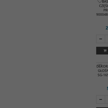
BAS
CZĘŚ
PR
900048
2
DEKOR
GŁOŚ
SG-165