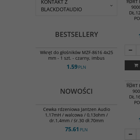
KONTAKT Z
PORT 
900
BLACKDOTAUDIO
DŁ.1
PO
BESTSELLERY
MZF-8616
BESTSELLER
Wkręt do głośników MZF-8616 4x25
mm - 1 szt. - czarny, imbus
1.59
PLN
PORT 
NOWOŚCI
900
DŁ.1
000-2562
PO
NOWOŚĆ
Cewka rdzeniowa Jantzen Audio
1,17mH / walcowa / 0,13ohm /
dr.1,4mm / śr.30 dł.70mm
75.61
PLN