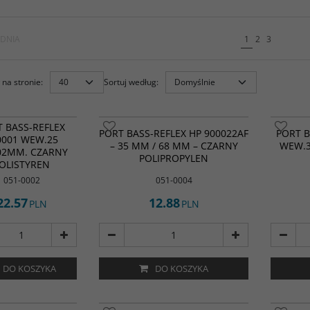
DNIA
1
2
3
na stronie
:
Sortuj według
:
 BASS-REFLEX
PORT BASS-REFLEX HP 900022AF
PORT B
0001 WEW.25
– 35 MM / 68 MM – CZARNY
WEW.3
02MM. CZARNY
POLIPROPYLEN
OLISTYREN
051-0002
051-0004
22.57
12.88
PLN
PLN
DO KOSZYKA
DO KOSZYKA