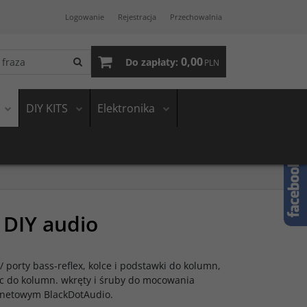
Logowanie
Rejestracja
Przechowalnia
0,00
Do zapłaty:
PLN
DIY KITS
Elektronika
 DIY audio
porty bass-reflex, kolce i podstawki do kolumn,
c do kolumn. wkręty i śruby do mocowania
ernetowym BlackDotAudio.