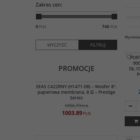
Zakres cen
:
POPRZE
0
746
PLN
PLN
Wyników 
PORT
90
PROMOCJE
DŁ.1
P
060-7092
PROMOCJA
SEAS CA22RNY (H1471-08) – Woofer 8",
papierowa membrana, 8 Ω – Prestige
Series
1056.73
PLN
1003.89
PLN