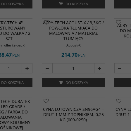
DO KOSZYKA
DO KOSZYKA
Acoust-X firmy Acry-Tech to elastyczny,
RY-TECH 4"
ACRY-TECH ACOUST-X / 3,3KG /
grubopowłokowy, nadający się do
ACRY-T
KSTUROWANY
POWŁOKA TŁUMIĄCA DO
malowania materiał tłumiący,
DO M
 DO WAŁKA / 2
MALOWANIA / MATERIAŁ
opracowany specjalnie do stosowania
KOL
SZT
wewnątrz obudów głośników. Jest to
TŁUMIĄCY
doskonały materiał, który pomaga
h roller (2-pack)
Acoust-X
kontrolować rezonanse i redukować
niepożądane wibracje.
38.47
214.70
PLN
PLN
DO KOSZYKA
DO KOSZYKA
-TECH DURATEX
LER GRADE /
CYNA LUTOWNICZA SN96AG4 –
CYNA L
KG / FARBA DO
DRUT 1 MM Z TOPNIKIEM, 0,25
DRUT 1
ALOWANIA
KG (009-0250)
OWY KOLUMNY
ŁOŚNIKOWEJ