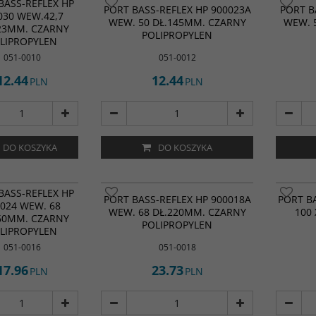
BASS-REFLEX HP
PORT BASS-REFLEX HP 900023A
PORT B
030 WEW.42,7
WEW. 50 DŁ.145MM. CZARNY
WEW. 
23MM. CZARNY
POLIPROPYLEN
LIPROPYLEN
051-0010
051-0012
12.44
12.44
PLN
PLN
DO KOSZYKA
DO KOSZYKA
BASS-REFLEX HP
PORT BASS-REFLEX HP 900018A
PORT BA
024 WEW. 68
WEW. 68 DŁ.220MM. CZARNY
100
60MM. CZARNY
POLIPROPYLEN
LIPROPYLEN
051-0016
051-0018
17.96
23.73
PLN
PLN