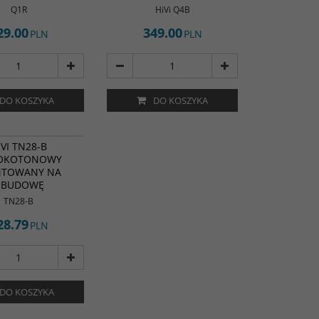
Q1R
HiVi Q4B
29.00
349.00
PLN
PLN
DO KOSZYKA
DO KOSZYKA
sokotonowy HiVi
IVI TN28-B
ntowany na
OKOTONOWY
TOWANY NA
ka
:
Wysokotonowy
OBUDOWĘ
membrany
:
nina
TN28-B
a (Ω)
:
6 ohm
ć (dB)
28.79
:
90 dB
PLN
DO KOSZYKA