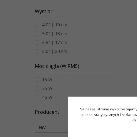
Wymiar
4,0" | 10 cm
5,0" | 13 cm
6,5" | 17 cm
8,0" | 20 cm
Moc ciągła (W RMS)
15 W
25 W
45 W
Na naszej stronie wykorzystujemy 
Producent
:
cookies statystycznych i reklam
dz