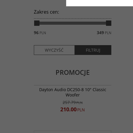
Zakres cen
:
96
349
PLN
PLN
PROMOCJE
DC250-8
PROMOCJA
Dayton Audio DC250-8 10" Classic
Woofer
257.79
PLN
210.00
PLN