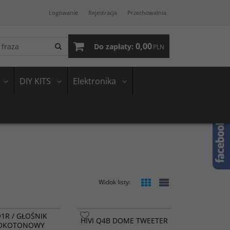
Logowanie
Rejestracja
Przechowalnia
0,00
Do zapłaty:
PLN
DIY KITS
Elektronika
Widok listy
:
Q1R / GŁOŚNIK
HIVI Q4B DOME TWEETER
OKOTONOWY