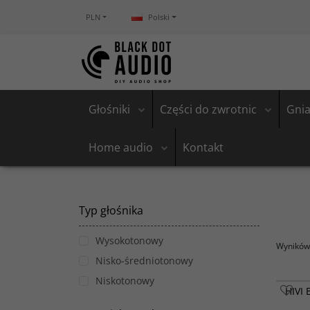
PLN
Polski
Głośniki
Części do zwrotnic
Gnia
Home audio
Kontakt
Typ głośnika
Wysokotonowy
Wyników 
Nisko-średniotonowy
Niskotonowy
HIVI