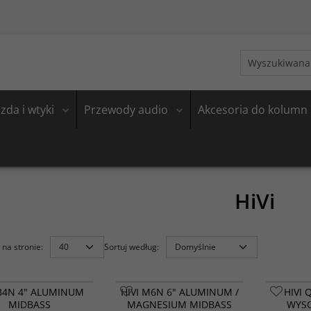
zda i wtyki
Przewody audio
Akcesoria do kolumn
HiVi
na stronie
:
Sortuj według
:
 B4N 4" ALUMINUM
HIVI M6N 6" ALUMINUM /
HIVI 
MIDBASS
MAGNESIUM MIDBASS
WYS