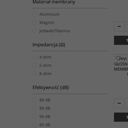
Materiał membrany
Aluminum
Magnez
Jedwab/Tkanina
Impedancja (Ω)
4 ohm
HIVI
GŁOŚN
6 ohm
MEMBR
8 ohm
Efektywność (dB)
88 dB
89 dB
90 dB
85 dB