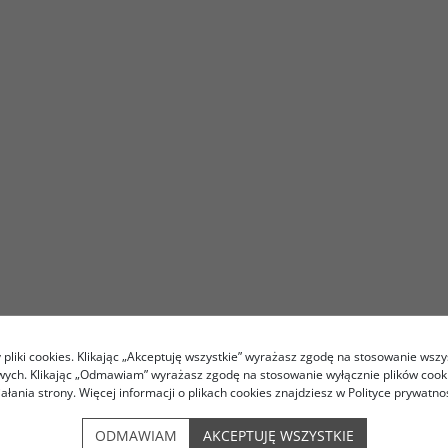
pliki cookies. Klikając „Akceptuję wszystkie” wyrażasz zgodę na stosowanie wszy
owych. Klikając „Odmawiam” wyrażasz zgodę na stosowanie wyłącznie plików coo
iałania strony. Więcej informacji o plikach cookies znajdziesz w Polityce prywatnoś
ODMAWIAM
AKCEPTUJĘ WSZYSTKIE