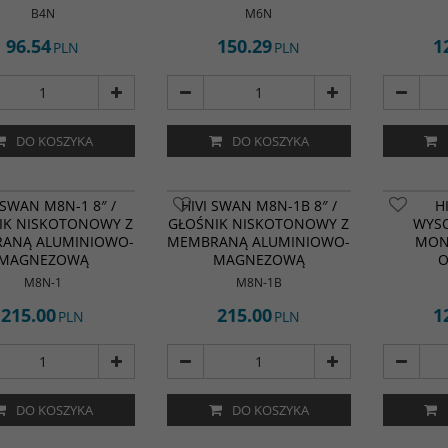
B4N
M6N
96.54
150.29
1
PLN
PLN
DO KOSZYKA
DO KOSZYKA
Głośnik wy
 SWAN M8N-1 8″ /
HIVI SWAN M8N-1B 8″ /
H
TN28-B mo
IK NISKOTONOWY Z
GŁOŚNIK NISKOTONOWY Z
WYS
obudowę.
ANĄ ALUMINIOWO-
MEMBRANĄ ALUMINIOWO-
MON
Typ głośni
MAGNEZOWĄ
MAGNEZOWĄ
Materiał 
Jedwab/Tka
M8N-1
M8N-1B
Impedancj
215.00
215.00
Efektywnoś
1
PLN
PLN
DO KOSZYKA
DO KOSZYKA