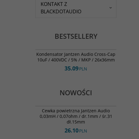
KONTAKT Z
BLACKDOTAUDIO
BESTSELLERY
001-0264
BESTSELLER
Kondensator Jantzen Audio Cross-Cap
10uF / 400VDC / 5% / MKP / 26x36mm
35.09
PLN
NOWOŚCI
000-0729
NOWOŚĆ
Cewka powietrzna Jantzen Audio
0,03mH / 0,07ohm / dr.1mm / śr.31
dł.15mm
26.10
PLN