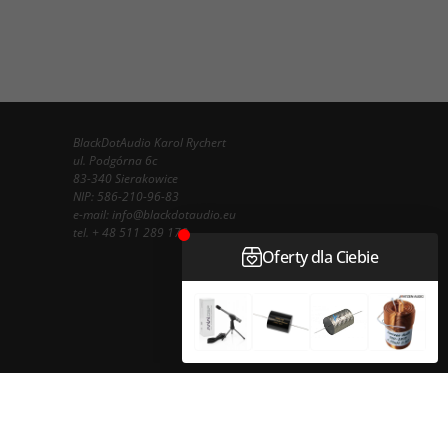
BlackDotAudio Karol Rychert
ul. Podgórna 6c
83-340 Sierakowice
NIP: 586-210-96-83
e-mail:
info@blackdotaudio.eu
tel.
+ 48 511 289 178
InfoSerwis
-
oprogramowanie sklepu internetowego