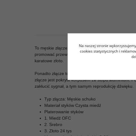
Na naszej stronie wykorzystujemy 
To męskie złącze zasilające Schuko Viborg VE502G j
cookies statystycznych i reklam
promować przewodnictwo, ale także zapewniać temu 
dz
karatowe złoto.
Ponadto złącze to jest w stanie pomieścić kable o śr
złącze jest pokryte korpusem ze stopu aluminium. P
zakłucić sygnał, a tym samym reprodukcję dźwięku.
Typ złącza: Męskie schuko
Materiał styków Czysta miedź
Platerowanie styków
1. Miedź OFC
2. Srebro
3. Złoto 24 tys