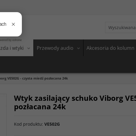
zda i wtyki
Przewody audio
Akcesoria do kolumn
borg VE502G - czysta miedź pozłacana 24k
Wtyk zasilający schuko Viborg VE
pozłacana 24k
Kod produktu
:
VE502G