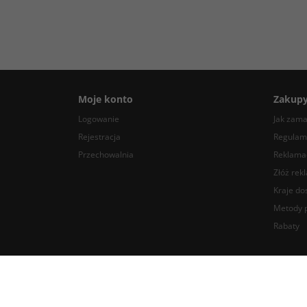
Moje konto
Zakup
Logowanie
Jak zam
Rejestracja
Regulam
Przechowalnia
Reklamac
Złóż rek
Kraje do
Metody p
Rabaty
BlackDotAudio - najlepsze komponenty DIY audio