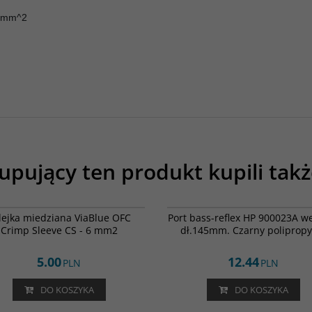
5 mm^2
upujący ten produkt kupili takż
OFC Crimp Sleeve CS - 6 mm2
05
BESTSELLER
lejka miedziana ViaBlue OFC
Port bass-reflex HP 900023A w
Crimp Sleeve CS - 6 mm2
dł.145mm. Czarny polipropy
5.00
12.44
PLN
PLN
DO KOSZYKA
DO KOSZYKA