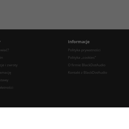
y
Informacje
awiać?
Polityka prywatności
in
Polityka „cookies”
je i zwroty
O firmie BlackDotAudio
lamację
Kontakt z BlackDotAudio
stawy
łatności