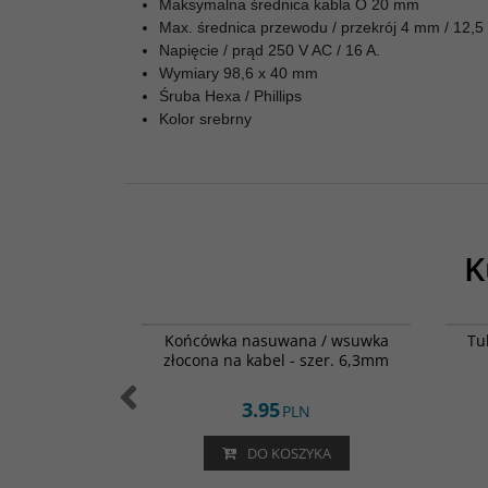
Maksymalna średnica kabla O 20 mm
Max. średnica przewodu / przekrój 4 mm / 12,
Napięcie / prąd 250 V AC / 16 A.
Wymiary 98,6 x 40 mm
Śruba Hexa / Phillips
Kolor srebrny
K
SB26CDC-C000-4
MFC-2063
BESTSELLER
DC-C000-4 /
Końcówka nasuwana / wsuwka
Tu
amic / 4 ohm
złocona na kabel - szer. 6,3mm
3.95
LN
PLN
ZYKA
DO KOSZYKA