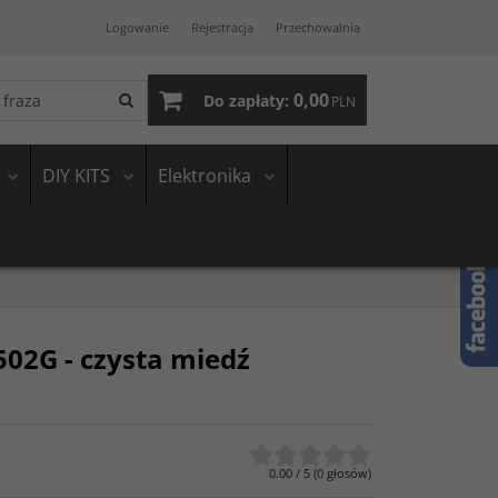
Logowanie
Rejestracja
Przechowalnia
0,00
Do zapłaty:
PLN
DIY KITS
Elektronika
502G - czysta miedź
0.00
/
5
(
0
głosów)