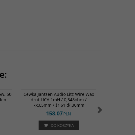
e:
1-0012
000-L-0100
ew. 50
Cewka Jantzen Audio Litz Wire Wax
Gniazda głośn
len
drut LICA 1mH / 0,348ohm /
max grubość 
7x0,5mm / śr.61 dł.30mm
158.07
7
PLN
DO KOSZYKA