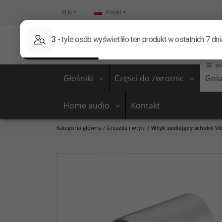
PLN
Polski
Głośniki
Części do zwrotnic
Gnia
Home audio
Kontakt
Kategoria główna
/
Gniazda i wtyki
/
Wtyk zasilający schuko Vi