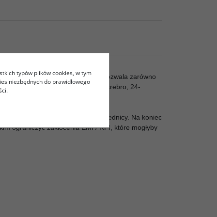
stkich typów plików cookies, w tym
stuje bardzo dobre komponenty, co pozwala zarówno
kies niezbędnych do prawidłowego
 potrójnym pokryciem: miedź OFC, srebro, 24-
ci.
kabli jak i kabli HiFi o większej średnicy. Na koniec
kim ograniczyć zakłócenia EMI / RFI, które mogłyby