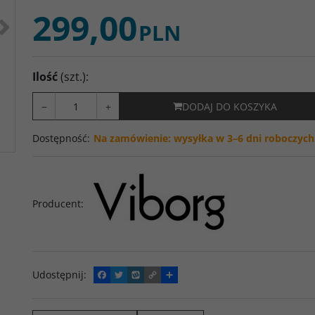
299,00
>
PLN
Ilość
(szt.)
:
−
+
DODAJ DO KOSZYKA
Dostępność
:
Na zamówienie: wysyłka w 3–6 dni roboczych
Producent
:
Udostępnij
:
F
T
W
C
P
a
w
y
o
o
c
i
k
p
d
e
t
o
y
z