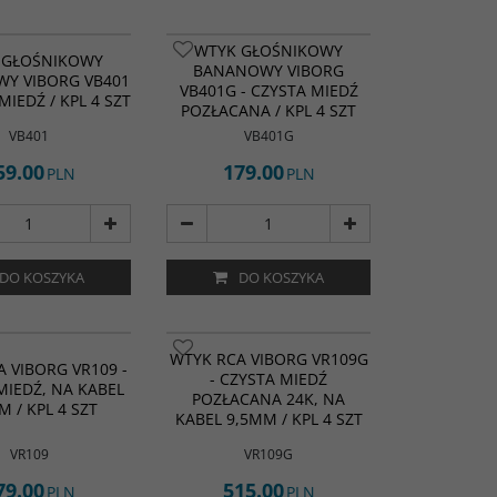
WTYK GŁOŚNIKOWY
 GŁOŚNIKOWY
BANANOWY VIBORG
Y VIBORG VB401
VB401G - CZYSTA MIEDŹ
MIEDŹ / KPL 4 SZT
POZŁACANA / KPL 4 SZT
VB401
VB401G
59.00
179.00
PLN
PLN
DO KOSZYKA
DO KOSZYKA
WTYK RCA VIBORG VR109G
 VIBORG VR109 -
- CZYSTA MIEDŹ
MIEDŹ, NA KABEL
POZŁACANA 24K, NA
M / KPL 4 SZT
KABEL 9,5MM / KPL 4 SZT
VR109
VR109G
79.00
515.00
PLN
PLN