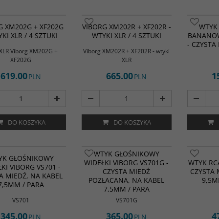
ej jakości wtyki XLR do
Najwyższej jakości wtyk XLR do
ji kabla Viborg XM202G
konfekcji kabla Viborg XM202R
G XM202G + XF202G
VIBORG XM202R + XF202R -
WTYK
 + XF202G (żeński).
(męski) + XF202R (żeński).
YKI XLR / 4 SZTUKI
WTYKI XLR / 4 SZTUKI
BANANOW
y stykowe wykonane z
Elementy stykowe wykonane z
- CZYSTA 
miedzi pokrytej warstwą
czystej miedzi pokrytej warstwą
XLR Viborg XM202G +
Viborg XM202R + XF202R - wtyki
a.
rodu.
XF202G
XLR
619.00
665.00
1
PLN
PLN
DO KOSZYKA
DO KOSZYKA
WTYK GŁOŚNIKOWY
YK GŁOŚNIKOWY
WIDEŁKI VIBORG VS701G -
WTYK RCA
KI VIBORG VS701 -
CZYSTA MIEDŹ
CZYSTA 
A MIEDŹ, NA KABEL
POZŁACANA, NA KABEL
9,5M
7,5MM / PARA
7,5MM / PARA
VS701
VS701G
345.00
365.00
4
PLN
PLN