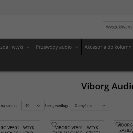
zda i wtyki
Przewody audio
Akcesoria do kolumn
Viborg Audi
na stronie
:
Sortuj według
:
VIBORG
ORG VE501 - WTYK
VIBORG VF501 - WTYK
ZASILA
LAJĄCY SCHUCKO -
ZASILAJĄCY IEC - CZYSTA