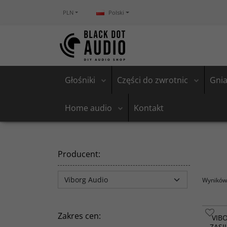
PLN
Polski
Głośniki
Części do zwrotnic
Gnia
Home audio
Kontakt
Producent
:
Wyników 
Zakres cen
:
VIB
ZASI