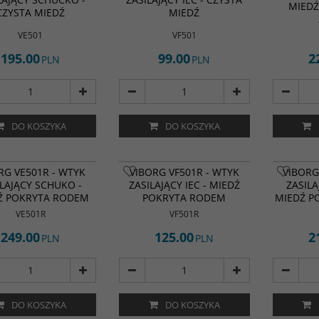
MIEDŹ
CZYSTA MIEDŹ
MIEDŹ
VE501
VF501
195.00
99.00
2
PLN
PLN
DO KOSZYKA
DO KOSZYKA
RG VE501R - WTYK
VIBORG VF501R - WTYK
VIBORG
ILAJĄCY SCHUKO -
ZASILAJĄCY IEC - MIEDŹ
ZASILA
Ź POKRYTA RODEM
POKRYTA RODEM
MIEDŹ P
VE501R
VF501R
249.00
125.00
2
PLN
PLN
DO KOSZYKA
DO KOSZYKA