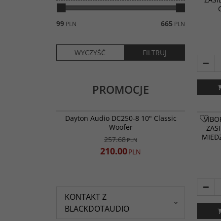
99
665
PLN
PLN
PROMOCJE
DC250-8
PROMOCJA
Dayton Audio DC250-8 10" Classic
VIBO
Woofer
ZAS
MIED
257.68
PLN
210.00
PLN
KONTAKT Z
BLACKDOTAUDIO