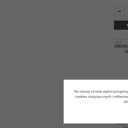
VIBORG
X
Na naszej stronie wykorzystujemy 
cookies statystycznych i reklam
dz
Najwyższ
ścienne
VIBOR
stykowe