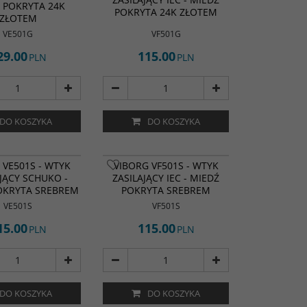
 POKRYTA 24K
POKRYTA 24K ZŁOTEM
ZŁOTEM
VE501G
VF501G
29.00
115.00
PLN
PLN
DO KOSZYKA
DO KOSZYKA
 VE501S - WTYK
VIBORG VF501S - WTYK
JĄCY SCHUKO -
ZASILAJĄCY IEC - MIEDŹ
OKRYTA SREBREM
POKRYTA SREBREM
VE501S
VF501S
15.00
115.00
PLN
PLN
DO KOSZYKA
DO KOSZYKA