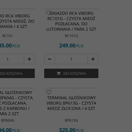
GNIAZDO RCA VIBORG
DO RCA VIBORG
RC101G - CZYSTA MIEDŹ
CZYSTA MIEDŹ, DO
POZŁACANA, DO
ANIA / 4 SZT
LUTOWANIA / PARA 2 SZT
RC101
RC101G
35.00
249.00
PLN
PLN
DO KOSZYKA
DO KOSZYKA
AL GŁOŚNIKOWY
BP604G - CZYSTA
TERMINAL GŁOŚNIKOWY
Ź POZŁACANA,
VIBORG BP613G - CZYSTA
S Z KARBONU /
MIEDŹ ZŁOCONA / 4 SZT
ARA 2 SZT
BP604G
BP613G
94.00
525.00
PLN
PLN