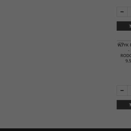
WTYK 
-
RODO
9,