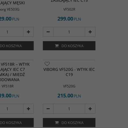
ZASILAJĄCY IEC C15
LAJĄCY MĘSKI
ementy stykowe
 czystej miedzi
borg VE503G
VF502R
stwą złota.
29.00
299.00
PLN
PLN
DO KOSZYKA
DO KOSZYKA
 VF518R – WTYK
LAJĄCY IEC C7
VIBORG VF520G - WTYK IEC
MKA) / MIEDŹ
C19
ODOWANA
VF518R
VF520G
19.00
215.00
PLN
PLN
DO KOSZYKA
DO KOSZYKA