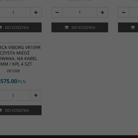
DO KOSZYKA
DO KOSZYKA
RCA VIBORG VR109R
 CZYSTA MIEDŹ
WANA, NA KABEL
5MM / KPL 4 SZT
VR109R
575.00
PLN
DO KOSZYKA