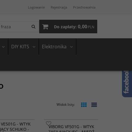
Logowanie
Rejestracja
Przechowalnia
0,00
Do zapłaty:
PLN
DIY KITS
Elektronika
o
Widok listy
:
 VE501G - WTYK
VIBORG VF501G - WTYK
JĄCY SCHUKO -
ZASILAJĄCY IEC - MIEDŹ