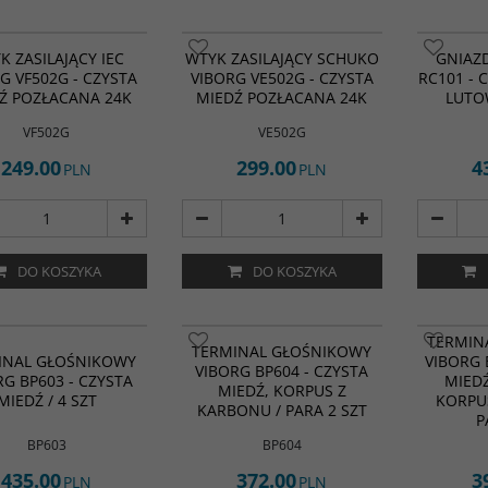
K ZASILAJĄCY IEC
WTYK ZASILAJĄCY SCHUKO
GNIAZ
G VF502G - CZYSTA
VIBORG VE502G - CZYSTA
RC101 - 
Ź POZŁACANA 24K
MIEDŹ POZŁACANA 24K
LUTOW
VF502G
VE502G
249.00
299.00
4
PLN
PLN
DO KOSZYKA
DO KOSZYKA
TERMIN
TERMINAL GŁOŚNIKOWY
INAL GŁOŚNIKOWY
VIBORG 
VIBORG BP604 - CZYSTA
RG BP603 - CZYSTA
MIED
MIEDŹ, KORPUS Z
MIEDŹ / 4 SZT
KORPU
KARBONU / PARA 2 SZT
P
BP603
BP604
435.00
372.00
3
PLN
PLN