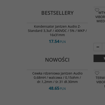
BESTSELLERY
WTY
VIBOR
001-0425
MIED
BESTSELLER
Kondensator Jantzen Audio Z-
Standard 3,3uF / 400VDC / 5% / MKP /
16x31mm
17.54
PLN
NOWOŚCI
000-2598
NOWOŚĆ
Cewka rdzeniowa Jantzen Audio
0,68mH / walcowa / 0,15ohm /
TERM
dr.1,2mm / śr.31 dł.30mm
VIBO
48.65
PLN