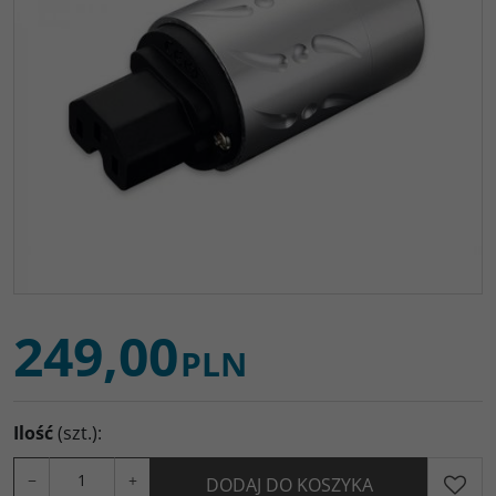
249,00
PLN
Ilość
(szt.)
:
−
+
DODAJ DO KOSZYKA