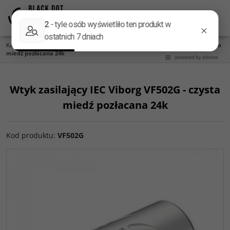
Menu
Panel
Lang
Szukaj
Kategoria główna
/
Gniazda i wtyki
/
Wtyk zasilający IEC Viborg VF502G - czysta
miedź pozłacana 24k
Wtyk zasilający IEC Viborg VF502G - czysta
miedź pozłacana 24k
Kod produktu
:
VF502G