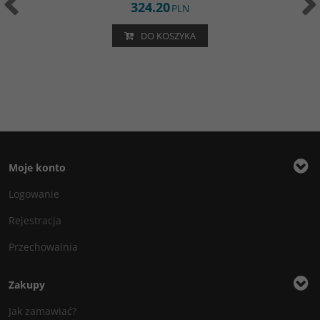
324.20
PLN
DO KOSZYKA
Moje konto
Logowanie
Rejestracja
Przechowalnia
Zakupy
Jak zamawiać?