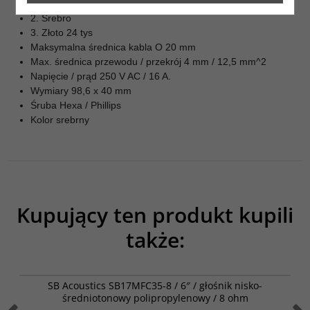
1. Miedź OFC
2. Srebro
3. Złoto 24 tys
Maksymalna średnica kabla O 20 mm
Max. średnica przewodu / przekrój 4 mm / 12,5 mm^2
Napięcie / prąd 250 V AC / 16 A.
Wymiary 98,6 x 40 mm
Śruba Hexa / Phillips
Kolor srebrny
Kupujący ten produkt kupili
także:
SB17MFC35-8
SB Acoustics SB17MFC35-8 / 6″ / głośnik nisko-
średniotonowy polipropylenowy / 8 ohm