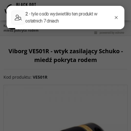
Menu
Panel
Lang
Szukaj
Kategoria główna
/
Gniazda i wtyki
/
Viborg VE501R - wtyk zasilający Schuko -
miedź pokryta rodem
Viborg VE501R - wtyk zasilający Schuko -
miedź pokryta rodem
Kod produktu
:
VE501R