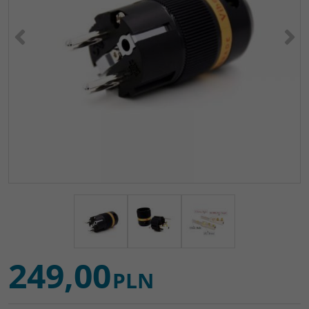
<
>
249,00
PLN