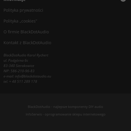
Polityka prywatności
Polityka „cookies”
O firmie BlackDotAudio
Kontakt z BlackDotAudio
BlackDotAudio Karol Rychert
ul. Podgórna 6c
83-340 Sierakowice
NIP: 586-210-96-83
e-mail:
info@blackdotaudio.eu
tel.
+ 48 511 289 178
BlackDotAudio - najlepsze komponenty DIY audio
InfoSerwis
-
oprogramowanie sklepu internetowego