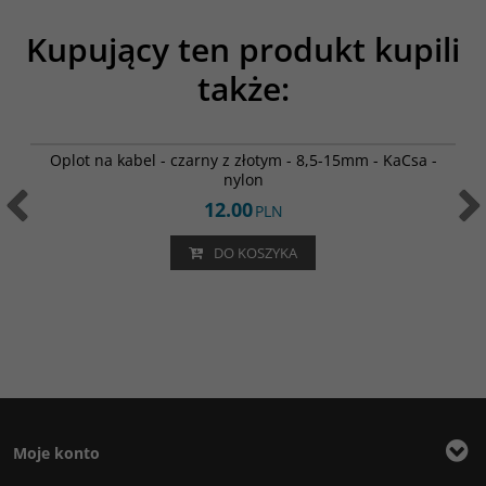
Kupujący ten produkt kupili
także:
VF501G
Viborg VF501G - wtyk zasilający IEC - miedź pokryta 24k
złotem
115.00
PLN
DO KOSZYKA
Moje konto