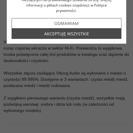
informacji o plikach cookies znajdziesz w Polityce
Max. średnica przewodu / przekrój O 4,5 mm / 12,5 mm^2
prywatności.
Klasa 16A 250 V AC
Wymiary: Wysokość: 64 mm Średnica: 33 mm Długość: 83,6
ODMAWIAM
mm
AKCEPTUJĘ WSZYSTKIE
Viborg Audio to chińska firma o mentalności europejskiej, która
coraz częściej wkracza w sektor Hi-Fi. Potwierdza to wyjątkowa
troska poświęcona całej linii produktów w katalogu oraz dążenie do
doskonałości i czystości.
Wszystkie złącza zasilające Viborg Audio są wykonane z miedzi o
czystości 99.995%. Dostępne w 3 wariantach: czysta miedź miedź,
pozłacana miedź i miedź rodowana.
Z wyjątkiem pierwszego wariantu (czysta miedź), wszystkie mają
podwójną warstwę: srebra i złota lub rodu (w zależności od
wybranego modelu).