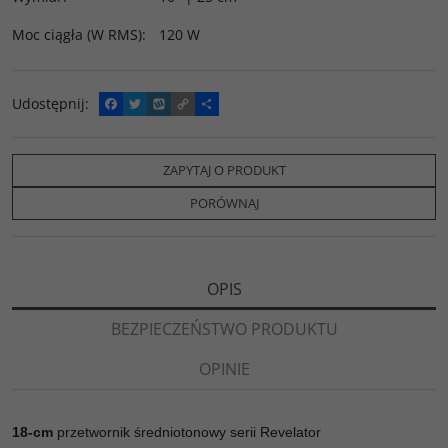
Moc ciągła (W RMS)
:
120 W
Udostępnij
:
F
T
W
C
P
a
w
y
o
o
c
i
k
p
d
e
t
o
y
z
b
t
p
L
i
ZAPYTAJ O PRODUKT
o
e
i
e
o
r
n
l
PORÓWNAJ
k
k
s
i
ę
OPIS
BEZPIECZEŃSTWO PRODUKTU
OPINIE
18-cm
przetwornik średniotonowy serii Revelator