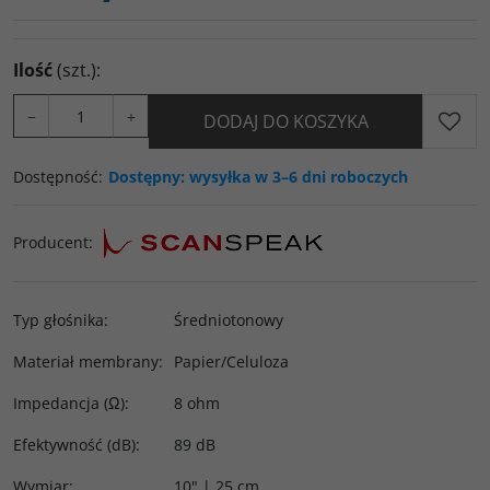
Ilość
(szt.)
:
−
+
DODAJ DO KOSZYKA
Dostępność
:
Dostępny: wysyłka w 3–6 dni roboczych
Producent
:
Typ głośnika
:
Średniotonowy
Materiał membrany
:
Papier/Celuloza
Impedancja (Ω)
:
8 ohm
Efektywność (dB)
:
89 dB
Wymiar
:
10" | 25 cm