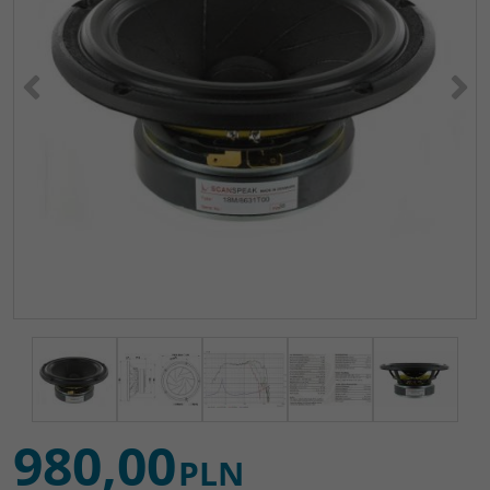
<
>
980,00
PLN