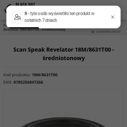
Menu
Panel
Lang
Szukaj
Kategoria główna
/
Głośniki
/
Producent
/
Scan-Speak
/
Revelator
/
Scan Speak
Revelator 18M/8631T00 - średniotonowy
Scan Speak Revelator 18M/8631T00 -
średniotonowy
Kod produktu
:
18M/8631T00
EAN
:
8785256847266