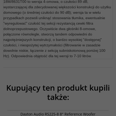
18M/8631T00 to wersja 4-omowa, o czułości 89 dB,
wystarczającej dla zdecydowanej większości konstrukcji do użytku
domowego (o średniej czułości do 90 dB); wersja ta w wielu
przypadkach pozwoli uniknąć stosowania tłumika, ewentualnie
"wyregulować" czułość tej sekcji rezystancją cewki filtra
dolnoprzepustowego. Oczywiście dwa głośniki 8-omowe,
połączone równolegle, stworzą tandem odpowiedni do
najpotężniejszych konstrukcji, o bardzo wysokiej "dostępnej"
czułości, i niespożytej wytrzymałości (filtrowanie w zasadzie
dowolnie niskie, łączenie z sekcją subniskotonową poniżej 100
Hz). Odpowiednia objętość dla tej wersji to 7-10 litrów.
Kupujący ten produkt kupili
także:
RS225-8
Dayton Audio RS225-8 8" Reference Woofer