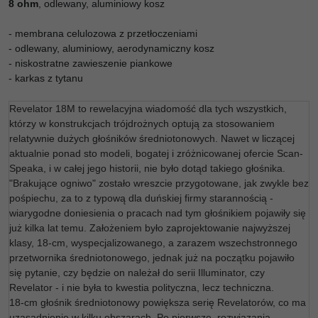
8 ohm
, odlewany, aluminiowy kosz
- membrana celulozowa z przetłoczeniami
- odlewany, aluminiowy, aerodynamiczny kosz
- niskostratne zawieszenie piankowe
- karkas z tytanu
Revelator 18M to rewelacyjna wiadomość dla tych wszystkich,
którzy w konstrukcjach trójdrożnych optują za stosowaniem
relatywnie dużych głośników średniotonowych. Nawet w liczącej
aktualnie ponad sto modeli, bogatej i zróżnicowanej ofercie Scan-
Speaka, i w całej jego historii, nie było dotąd takiego głośnika.
"Brakujące ogniwo" zostało wreszcie przygotowane, jak zwykle bez
pośpiechu, za to z typową dla duńskiej firmy starannością -
wiarygodne doniesienia o pracach nad tym głośnikiem pojawiły się
już kilka lat temu. Założeniem było zaprojektowanie najwyższej
klasy, 18-cm, wyspecjalizowanego, a zarazem wszechstronnego
przetwornika średniotonowego, jednak już na początku pojawiło
się pytanie, czy będzie on należał do serii Illuminator, czy
Revelator - i nie była to kwestia polityczna, lecz techniczna.
18-cm głośnik średniotonowy powiększa serię Revelatorów, co ma
uzasadnienie w kilku obszarach. Po pierwsze, rozwiązania