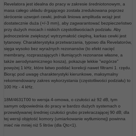
Revelatora jest idealna do pracy w zakresie średniotonowym, a
masa całego układu drgającego została zredukowana poprzez
skrócenie uzwojeń cewki, jednak liniowa amplituda wciąż jest
dostatecznie duża (+/-3 mm), aby zagwarantować bezpieczeństwo
przy dużych mocach i niskich częstotliwościach podziału. Aby
jednocześnie zwiększyć wytrzymałość cieplną, karkas cewki jest
tytanowy. Charakterystyka przetwarzania, typowo dla Revelatorów,
sięga wysoko bez wyraźnych rezonansów (to efekt nacięć
membrany, rozpraszających i tłumiących rezonanse własne, a
także aerodynamicznego kosza), pokazuje lekkie "wzgórze"
powyżej 1 kHz, które łatwo poddać korekcji nawet filtrami 1. rzędu.
Biorąc pod uwagę charakterystyki kierunkowe, maksymalny
rekomendowany zakres wykorzystania (częstotliwości podziału) to
100 Hz - 4 kHz.
18M/4631T00 to wersja 4-omowa, o czułości aż 92 dB, tym
samym odpowiednia do pracy w bardzo dużych systemach o
przewidywanej średniej czułości grubo przekraczającej 90 dB; dla
tej wersji objętość komory (umiarkowanie wytłumionej) powinna
mieć nie mniej niż 5 litrów (dla Qtc<1).