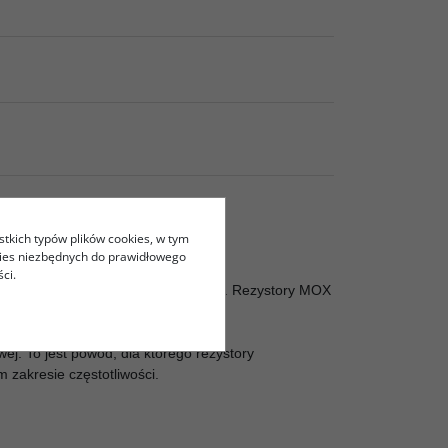
stkich typów plików cookies, w tym
kies niezbędnych do prawidłowego
ci.
w zwrotnicach w kolumnach DIY Audio. Rezystory MOX
j. To jest powód, dla którego rezystory
zakresie częstotliwości.