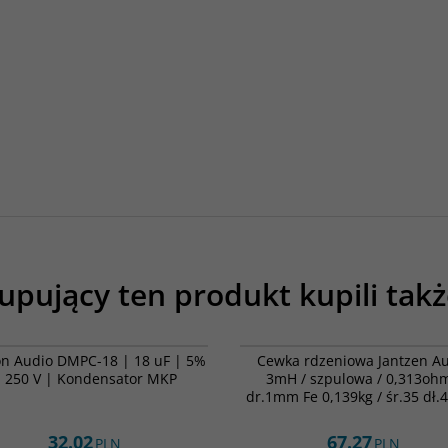
upujący ten produkt kupili takż
DMPC-18
00
n Audio DMPC-18 | 18 uF | 5%
Cewka rdzeniowa Jantzen A
 250 V | Kondensator MKP
3mH / szpulowa / 0,313ohm
dr.1mm Fe 0,139kg / śr.35 dł
32.02
67.27
PLN
PLN