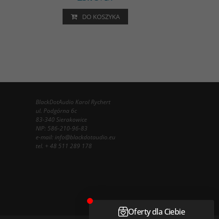
DO KOSZYKA
BlackDotAudio Karol Rychert
ul. Podgórna 6c
83-340 Sierakowice
NIP: 586-210-96-83
e-mail:
info@blackdotaudio.eu
tel.
+ 48 511 289 178