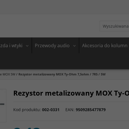
zda i wtyki
Przewody audio
Akcesoria do kolumn
ne MOX 5W
/
Rezystor metalizowany MOX Ty-Ohm 7,5ohm / 7R5 / 5W
Rezystor metalizowany MOX Ty-O
Kod produktu
:
002-0331
EAN
:
9509285477879