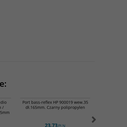
e:
0-5122
051-0008
udio
Port bass-reflex HP 900019 wew.35
Dayton Audio
 /
dł.165mm. Czarny polipropylen
5% | 250 V
.45mm
23.73
1
PLN