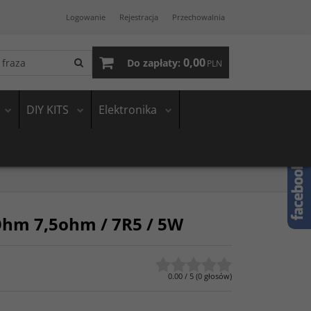
Logowanie
Rejestracja
Przechowalnia
0,00
Do zapłaty:
PLN
DIY KITS
Elektronika
hm 7,5ohm / 7R5 / 5W
0.00
/
5
(
0
głosów)