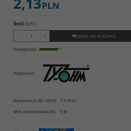
2,13
PLN
Ilość
(szt.)
:
−
+
DODAJ DO KOSZYKA
Dostępność
:
Producent
:
Rezystancja (Ω / ohm)
:
7,5 ohm
Moc znamionowa (W)
:
5 W