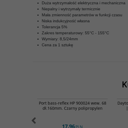
Duża wytrzymałość elektryczna i mechaniczna
Niepalny i wytrzymały termicznie
Mała zmienność parametrów w funkcji czasu
Niska indukcyjność własna
Tolerancja 5%
Zakres temperaturowy: 55°C - 155°C
Wymiary: 8,5/24mm
Cena za 1 sztukę
K
50ASX2(SE)
051-0016
 2x50W / Moduł
Port bass-reflex HP 900024 wew. 68
Dayto
ntegrowanym
dł.160mm. Czarny polipropylen
|
em
17.96
LN
PLN