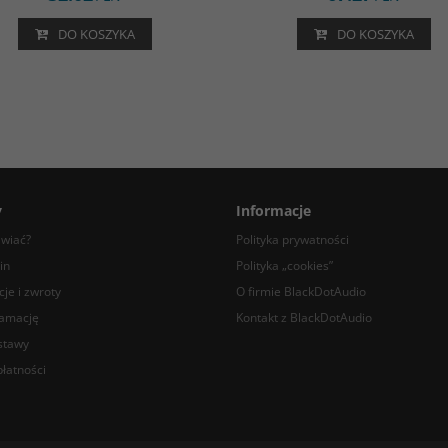
DO KOSZYKA
DO KOSZYKA
y
Informacje
awiać?
Polityka prywatności
in
Polityka „cookies”
je i zwroty
O firmie BlackDotAudio
lamację
Kontakt z BlackDotAudio
stawy
łatności