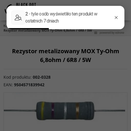
Menu
Panel
Lang
Szukaj
Kategoria główna
/
Części do zwrotnic
/
Rezystory
/
Metalizowane MOX 5W
/
Rezystor metalizowany MOX Ty-Ohm 6,8ohm / 6R8 / 5W
Rezystor metalizowany MOX Ty-Ohm
6,8ohm / 6R8 / 5W
Kod produktu
:
002-0328
EAN
:
9504571839942