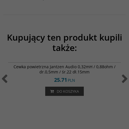
Kupujący ten produkt kupili
także:
000-0966
Cewka powietrzna Jantzen Audio 0,32mH / 0,88ohm /
dr.0,5mm / śr.22 dł.15mm
25.71
PLN
DO KOSZYKA