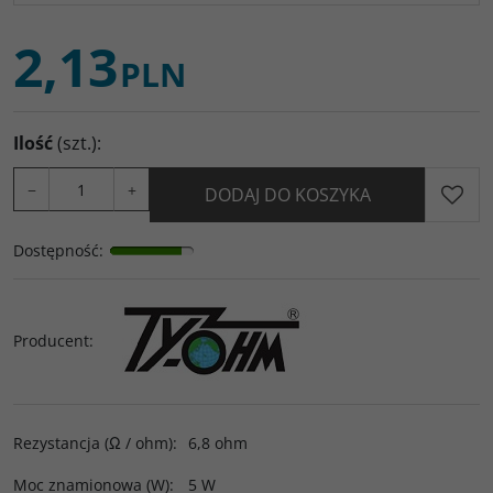
2,13
PLN
Ilość
(szt.)
:
−
+
DODAJ DO KOSZYKA
Dostępność
:
Producent
:
Rezystancja (Ω / ohm)
:
6,8 ohm
Moc znamionowa (W)
:
5 W