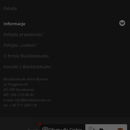
Rabaty
Informacje
Polityka prywatności
Polityka „cookies”
O firmie BlackDotAudio
Kontakt z BlackDotAudio
BlackDotAudio Karol Rychert
ul. Podgórna 6c
83-340 Sierakowice
NIP: 586-210-96-83
e-mail:
info@blackdotaudio.eu
tel.
+ 48 511 289 178