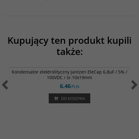
Kupujący ten produkt kupili
także:
001-6129
Kondensator elektrolityczny Jantzen EleCap 6,8uF / 5% /
100VDC / śr.10x19mm
6.46
PLN
DO KOSZYKA