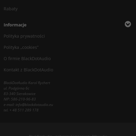
Rabaty
Informacje
Polityka prywatności
Polityka „cookies”
O firmie BlackDotAudio
Kontakt z BlackDotAudio
BlackDotAudio Karol Rychert
ul. Podgórna 6c
83-340 Sierakowice
NIP: 586-210-96-83
e-mail:
info@blackdotaudio.eu
tel.
+ 48 511 289 178