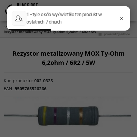
Menu
Panel
Lang
Szukaj
Kategoria główna
/
Części do zwrotnic
/
Rezystory
/
Metalizowane MOX 5W
/
Rezystor metalizowany MOX Ty-Ohm 6,2ohm / 6R2 / 5W
Rezystor metalizowany MOX Ty-Ohm
6,2ohm / 6R2 / 5W
Kod produktu
:
002-0325
EAN
:
9505765526266