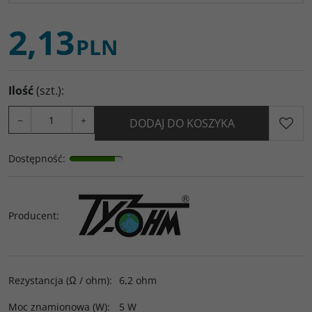
2,13
PLN
Ilość
(szt.)
:
−
+
DODAJ DO KOSZYKA
Dostępność
:
Producent
:
Rezystancja (Ω / ohm)
:
6,2 ohm
Moc znamionowa (W)
:
5 W