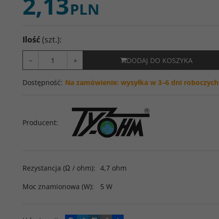
2,13
PLN
Ilość
(szt.)
:
−
+
DODAJ DO KOSZYKA
Dostępność
:
Na zamówienie: wysyłka w 3–6 dni roboczych
Producent
:
Rezystancja (Ω / ohm)
:
4,7 ohm
Moc znamionowa (W)
:
5 W