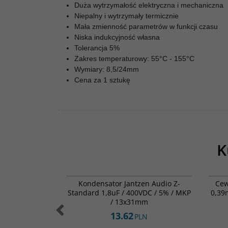
Duża wytrzymałość elektryczna i mechaniczna
Niepalny i wytrzymały termicznie
Mała zmienność parametrów w funkcji czasu
Niska indukcyjność własna
Tolerancja 5%
Zakres temperaturowy: 55°C - 155°C
Wymiary: 8,5/24mm
Cena za 1 sztukę
K
002-0372
001-0416
ny MOX Ty-Ohm
Kondensator Jantzen Audio Z-
Cew
0 / 5W
Standard 1,8uF / 400VDC / 5% / MKP
0,39
/ 13x31mm
13.62
N
PLN