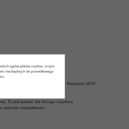
stkich typów plików cookies, w tym
kies niezbędnych do prawidłowego
ci.
w zwrotnicach w kolumnach DIY Audio. Rezystory MOX
j. To jest powód, dla którego rezystory
zakresie częstotliwości.