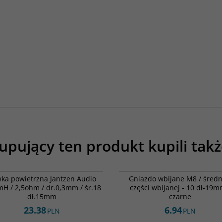
upujący ten produkt kupili takż
000-1879
01
ka powietrzna Jantzen Audio
Gniazdo wbijane M8 / średn
mH / 2,5ohm / dr.0,3mm / śr.18
części wbijanej - 10 dł-19m
dł.15mm
czarne
23.38
6.94
PLN
PLN