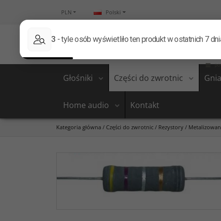
PLN
Polski
Głośniki
Części do zwrotnic
Gnia
Home audio
Kontakt
Kategoria główna
/
Części do zwrotnic
/
Rezystory
/
Metalizowa