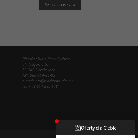
DO KOSZYKA
BlackDotAudio Karol Rychert
ul. Podgórna 6c
83-340 Sierakowice
NIP: 586-210-96-83
e-mail:
info@blackdotaudio.eu
tel.
+ 48 511 289 178