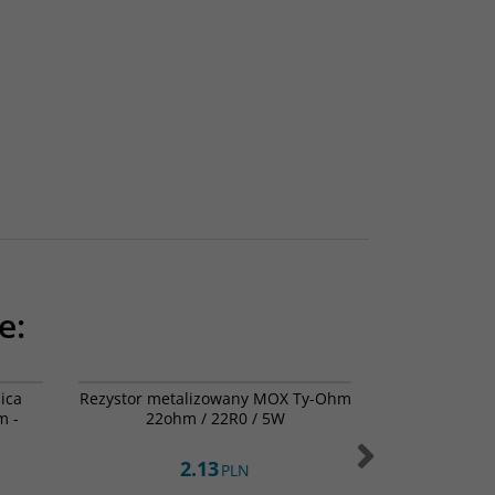
e:
4-0038
002-0352
ica
Rezystor metalizowany MOX Ty-Ohm
Jantzen Aud
m -
22ohm / 22R0 / 5W
5% 16
2.13
1
PLN