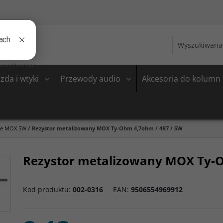
zda i wtyki
Przewody audio
Akcesoria do kolumn
ne MOX 5W
/
Rezystor metalizowany MOX Ty-Ohm 4,7ohm / 4R7 / 5W
Rezystor metalizowany MOX Ty-O
Kod produktu
:
002-0316
EAN
:
9506554969912