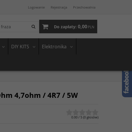
Logowanie
Rejestracja
Przechowalnia
0,00
Do zapłaty:
PLN
DIY KITS
Elektronika
hm 4,7ohm / 4R7 / 5W
0.00
/
5
(
0
głosów)