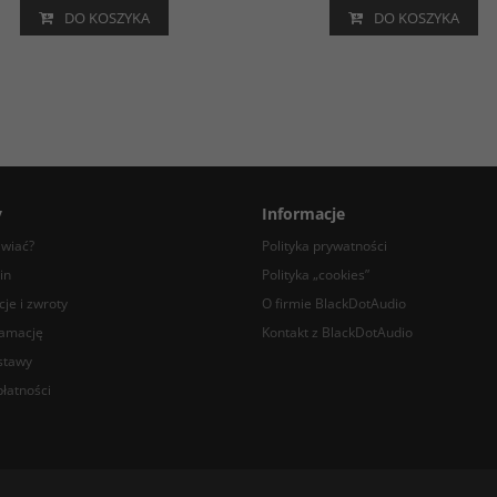
DO KOSZYKA
DO KOSZYKA
y
Informacje
awiać?
Polityka prywatności
in
Polityka „cookies”
je i zwroty
O firmie BlackDotAudio
lamację
Kontakt z BlackDotAudio
stawy
łatności