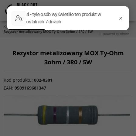
Menu
Panel
Lang
Szukaj
Kategoria główna
/
Części do zwrotnic
/
Rezystory
/
Metalizowane MOX 5W
/
Rezystor metalizowany MOX Ty-Ohm 3ohm / 3R0 / 5W
Rezystor metalizowany MOX Ty-Ohm
3ohm / 3R0 / 5W
Kod produktu
:
002-0301
EAN
:
9509169681347