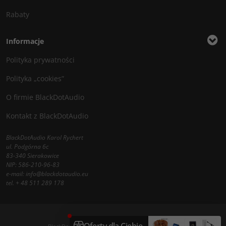
Rabaty
Informacje
Polityka prywatności
Polityka „cookies”
O firmie BlackDotAudio
Kontakt z BlackDotAudio
BlackDotAudio Karol Rychert
ul. Podgórna 6c
83-340 Sierakowice
NIP: 586-210-96-83
e-mail:
info@blackdotaudio.eu
tel.
+ 48 511 289 178