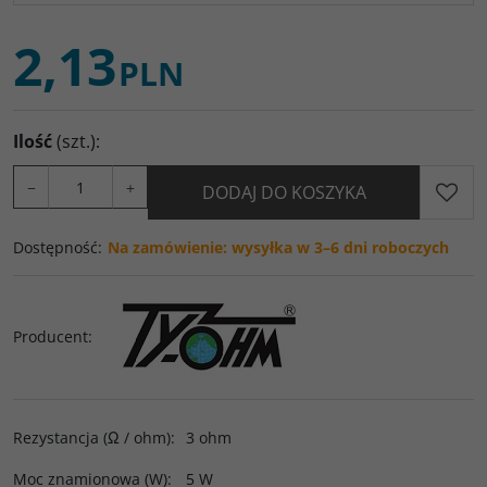
2,13
PLN
Ilość
(szt.)
:
−
+
DODAJ DO KOSZYKA
Dostępność
:
Na zamówienie: wysyłka w 3–6 dni roboczych
Producent
:
Rezystancja (Ω / ohm)
:
3 ohm
Moc znamionowa (W)
:
5 W