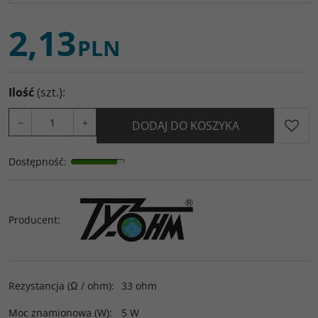
2,13
PLN
Ilość
(szt.)
:
−
+
DODAJ DO KOSZYKA
Dostępność
:
Producent
:
Rezystancja (Ω / ohm)
:
33 ohm
Moc znamionowa (W)
:
5 W