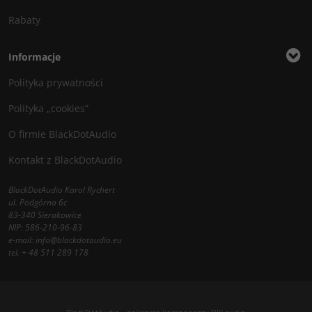
Rabaty
Informacje
Polityka prywatności
Polityka „cookies”
O firmie BlackDotAudio
Kontakt z BlackDotAudio
BlackDotAudio Karol Rychert
ul. Podgórna 6c
83-340 Sierakowice
NIP: 586-210-96-83
e-mail:
info@blackdotaudio.eu
tel.
+ 48 511 289 178