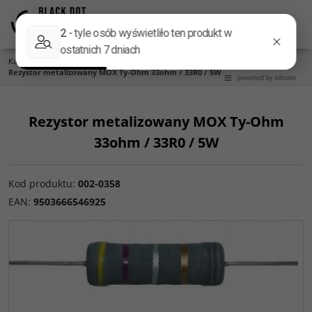
Menu
Panel
Lang
Szukaj
Kategoria główna
/
Części do zwrotnic
/
Rezystory
/
Metalizowane MOX 5W
/
Rezystor metalizowany MOX Ty-Ohm 33ohm / 33R0 / 5W
Rezystor metalizowany MOX Ty-Ohm
33ohm / 33R0 / 5W
Kod produktu
:
002-0358
EAN
:
9503666546925