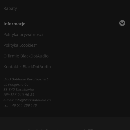
Rabaty
Informacje
Polityka prywatności
Polityka „cookies”
O firmie BlackDotAudio
Kontakt z BlackDotAudio
BlackDotAudio Karol Rychert
ul. Podgórna 6c
83-340 Sierakowice
NIP: 586-210-96-83
e-mail:
info@blackdotaudio.eu
tel.
+ 48 511 289 178