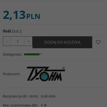
2,13
PLN
Ilość
(szt.)
:
−
+
DODAJ DO KOSZYKA
Dostępność
:
Producent
:
Rezystancja (Ω / ohm)
:
0,68 ohm
Moc znamionowa (W)
:
5 W