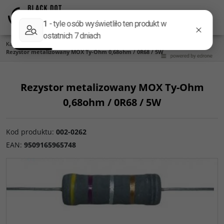
Menu
Panel
Lang
Szukaj
Kategoria główna
/
Części do zwrotnic
/
Rezystory
/
Metalizowane MOX 5W
/
Rezystor metalizowany MOX Ty-Ohm 0,68ohm / 0R68 / 5W
Rezystor metalizowany MOX Ty-Ohm
0,68ohm / 0R68 / 5W
Kod produktu
:
002-0262
EAN
:
9509165965748