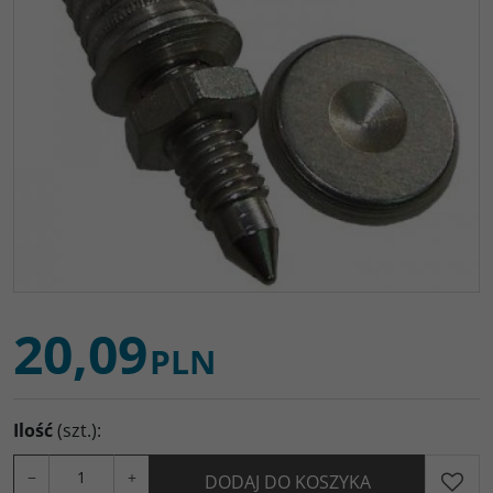
20,09
PLN
Ilość
(szt.)
:
−
+
DODAJ DO KOSZYKA