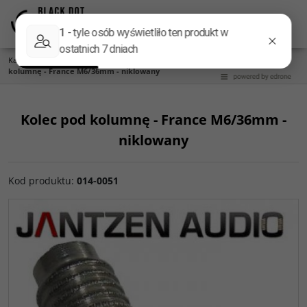
Menu
Panel
Lang
Szukaj
Kategoria główna
/
Akcesoria do kolumn
/
Kolce do kolumn
/
Kolec pod
kolumnę - France M6/36mm - niklowany
Kolec pod kolumnę - France M6/36mm -
niklowany
Kod produktu
:
014-0051