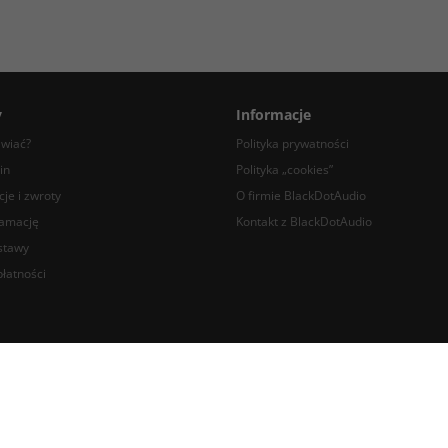
y
Informacje
awiać?
Polityka prywatności
in
Polityka „cookies”
je i zwroty
O firmie BlackDotAudio
lamację
Kontakt z BlackDotAudio
stawy
łatności