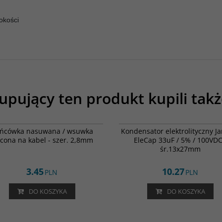
okości
upujący ten produkt kupili takż
MFC-2028
00
BESTSELLER
ńcówka nasuwana / wsuwka
Kondensator elektrolityczny J
ocona na kabel - szer. 2,8mm
EleCap 33uF / 5% / 100VDC
śr.13x27mm
3.45
10.27
PLN
PLN
DO KOSZYKA
DO KOSZYKA