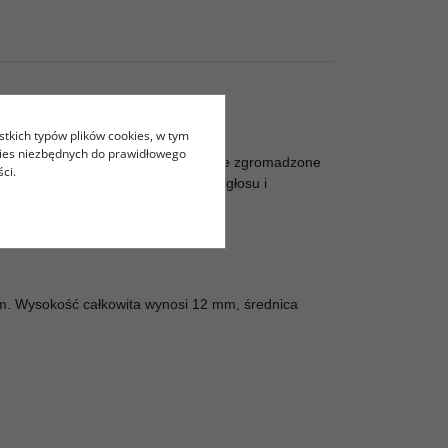
stkich typów plików cookies, w tym
kies niezbędnych do prawidłowego
ów, które wprawiają w ruch powietrze zgromadzone
ci.
łoże. Rezonanse powodują efekt pogłosu i
ściej stosuje się kolce.
m. Wysokość całkowita wynosi 12 mm, średnica