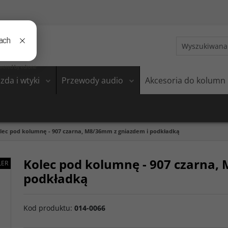
zda i wtyki
Przewody audio
Akcesoria do kolumn
lec pod kolumnę - 907 czarna, M8/36mm z gniazdem i podkładką
Kolec pod kolumnę - 907 czarna,
LER
podkładką
Kod produktu
:
014-0066