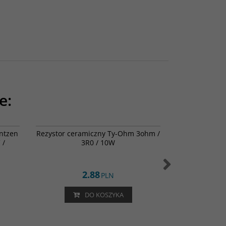
e:
1-6153
002-0763
antzen
Rezystor ceramiczny Ty-Ohm 3ohm /
Cewka powie
 /
3R0 / 10W
0,5mH / 1,00o
2.88
2
PLN
DO KOSZYKA