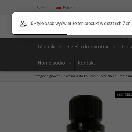
PLN
Polski
Głośniki
Części do zwrotnic
Gnia
Home audio
Kontakt
Kategoria główna
/
Akcesoria do kolumn
/
Kolce do kolumn
/
Ko
BESTSEL