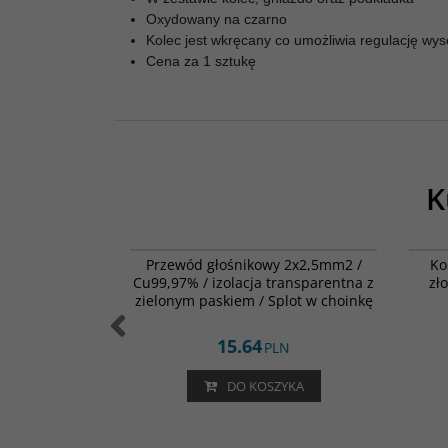
Oxydowany na czarno
Kolec jest wkręcany co umożliwia regulację wys
Cena za 1 sztukę
K
000-1144
006-0140
antzen Audio
Przewód głośnikowy 2x2,5mm2 /
Ko
r.1mm / śr.48
Cu99,97% / izolacja transparentna z
zł
m
zielonym paskiem / Splot w choinkę
15.64
LN
PLN
ZYKA
DO KOSZYKA