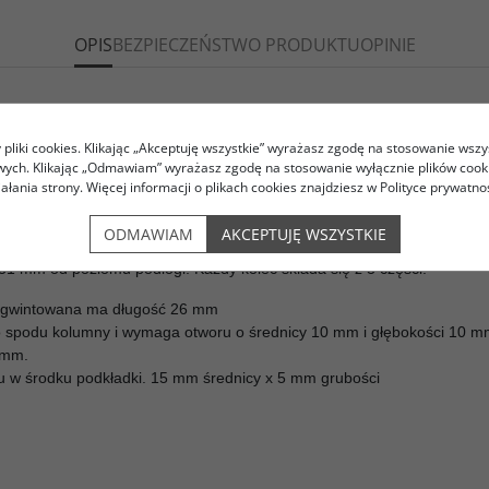
OPIS
BEZPIECZEŃSTWO PRODUKTU
OPINIE
m z gniazdem i podkładką
pliki cookies. Klikając „Akceptuję wszystkie” wyrażasz zgodę na stosowanie wszy
owych. Klikając „Odmawiam” wyrażasz zgodę na stosowanie wyłącznie plików coo
ania dźwięku, poprzez pracującą membranę głośnika lub kilku głośnik
iałania strony. Więcej informacji o plikach cookies znajdziesz w Polityce prywatnoś
a podłodze, powstające w ten sposób wibracje przenoszone są na pod
y muzyki tym efekt jest bardziej spotęgowany. Aby tego uniknąć najczę
ODMAWIAM
AKCEPTUJĘ WSZYSTKIE
31 mm od poziomu podłogi. Każdy kolec składa się z 3 części.
ie gwintowana ma długość 26 mm
o spodu kolumny i wymaga otworu o średnicy 10 mm i głębokości 10 m
 mm.
iu w środku podkładki. 15 mm średnicy x 5 mm grubości