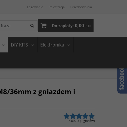
Logowanie
Rejestracja
Przechowalnia
0,00
Do zapłaty:
PLN
DIY KITS
Elektronika
 M8/36mm z gniazdem i
5.00
/
5
(
1
głosów)