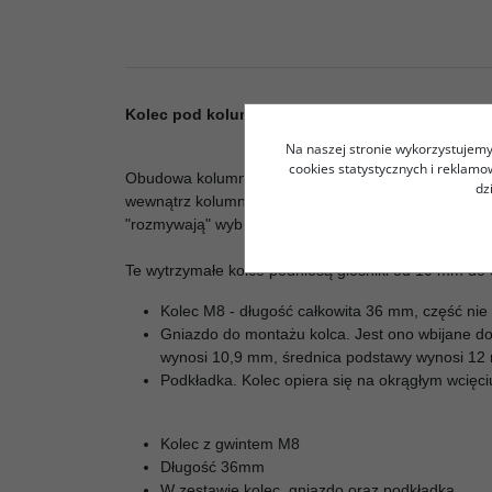
Kolec pod kolumnę głośnikową, czarny, M8/36m
Na naszej stronie wykorzystujemy 
cookies statystycznych i reklam
Obudowa kolumny głośnikowej drży w czasie odtwarz
dz
wewnątrz kolumny. Gdy kolumna stoi bezpośrednio n
"rozmywają" wybrzmiewanie basu. Im głośniej słucham
Te wytrzymałe kolce podniosą głośniki od 10 mm do 
Kolec M8 - długość całkowita 36 mm, część n
Gniazdo do montażu kolca. Jest ono wbijane d
wynosi 10,9 mm, średnica podstawy wynosi 12
Podkładka. Kolec opiera się na okrągłym wcięc
Kolec z gwintem M8
Długość 36mm
W zestawie kolec, gniazdo oraz podkładka