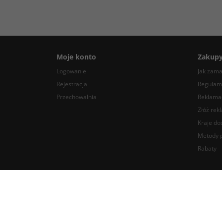
Moje konto
Zakup
Logowanie
Jak zam
Rejestracja
Regulam
Przechowalnia
Reklamac
Złóż rek
Kraje do
Metody p
Rabaty
BlackDotAudio - najlepsze komponenty DIY audio