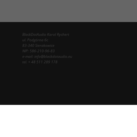
BlackDotAudio Karol Rychert
ul. Podgórna 6c
83-340 Sierakowice
NIP: 586-210-96-83
e-mail:
info@blackdotaudio.eu
tel.
+ 48 511 289 178
InfoSerwis
-
oprogramowanie sklepu internetowego