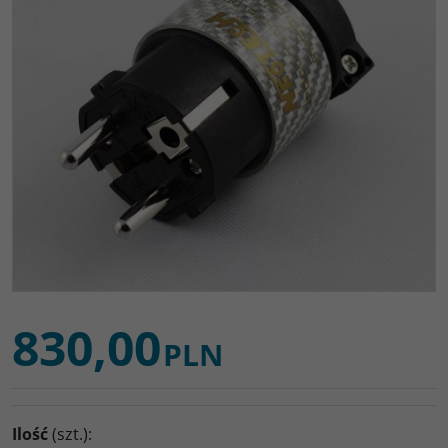
830,00
PLN
Ilość
(szt.)
: