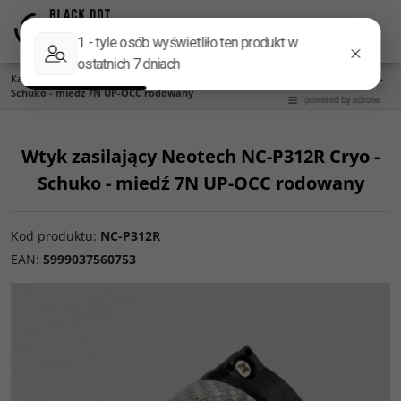
Menu
Panel
Lang
Szukaj
Kategoria główna
/
Gniazda i wtyki
/
Wtyk zasilający Neotech NC-P312R Cryo -
Schuko - miedź 7N UP-OCC rodowany
Wtyk zasilający Neotech NC-P312R Cryo -
Schuko - miedź 7N UP-OCC rodowany
Kod produktu
:
NC-P312R
EAN
:
5999037560753