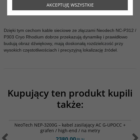
AKCEPTUJĘ WSZYSTKIE
Międzynarodowa certyfikacja zgodnie z normami VDE, UL,
CE.
Dzięki tym cechom kable sieciowe ze złączami Neodech NC-P312 /
P303 Cryo Rhodium dobrze przekazują dynamikę i prawidłowo
budują obraz dźwiękowy, mają doskonałą rozdzielczość przy
wysokich częstotliwościach i precyzyjną lokalizację źródeł.
Kupujący ten produkt kupili
także:
NEP-3200G
NeoTech NEP-3200G – kabel zasilający AC G-UPOCC +
grafen / high-end / na metry
2380.00
PLN