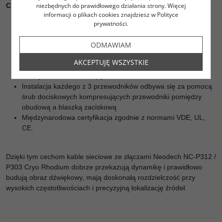
niezbędnych do prawidłowego działania strony. Więcej
Cechy i zalety:
informacji o plikach cookies znajdziesz w Polityce
prywatności.
wykonane z ultraczystej miedzi styki UP-OCC pokryte rodem
Kriogeniczne przetwarzanie przewodników
ODMAWIAM
Korpus z tworzywa termoplastycznego
Wymienne plastikowe adaptery do kabli o średnicy: od
AKCEPTUJĘ WSZYSTKIE
12.8mm do 16mm
Maksymalna średnica żyły kabla: do 5,5 mm
Instalacja każdego z 3 przewodników odbywa się za pomocą
śrub dociskowych kompresujących przewodniki pomiędzy
obudową a blaszką zaciskową
Międzynarodowa certyfikacja zgodnie z normami VDE, UL,
CE.
Dzięki tym cechom kable sieciowe ze złączami Neodech NC-P312 /
P303 Cryo Rhodium dobrze przekazują dynamikę i prawidłowo
budują obraz dźwiękowy, mają doskonałą rozdzielczość przy
wysokich częstotliwościach i precyzyjną lokalizację źródeł.