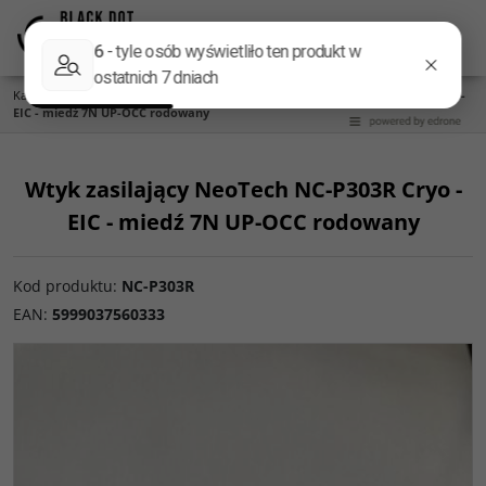
Menu
Panel
Lang
Szukaj
Kategoria główna
/
Gniazda i wtyki
/
Wtyk zasilający NeoTech NC-P303R Cryo -
EIC - miedź 7N UP-OCC rodowany
Wtyk zasilający NeoTech NC-P303R Cryo -
EIC - miedź 7N UP-OCC rodowany
Kod produktu
:
NC-P303R
EAN
:
5999037560333