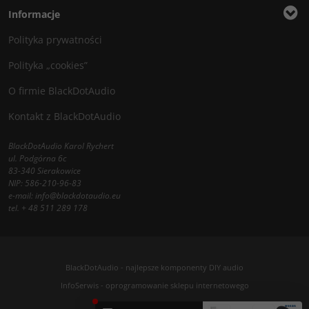
Informacje
Polityka prywatności
Polityka „cookies”
O firmie BlackDotAudio
Kontakt z BlackDotAudio
BlackDotAudio Karol Rychert
ul. Podgórna 6c
83-340 Sierakowice
NIP: 586-210-96-83
e-mail:
info@blackdotaudio.eu
tel.
+ 48 511 289 178
BlackDotAudio - najlepsze komponenty DIY audio
InfoSerwis
-
oprogramowanie sklepu internetowego