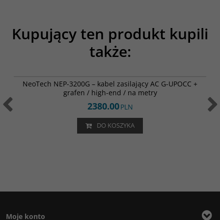
Kupujący ten produkt kupili
także:
NEP-3200G
NeoTech NEP-3200G – kabel zasilający AC G-UPOCC +
grafen / high-end / na metry
2380.00
PLN
DO KOSZYKA
Moje konto