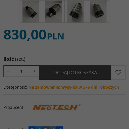
830,00
PLN
Ilość
(szt.)
:
−
+
DODAJ DO KOSZYKA
Dostępność
:
Na zamówienie: wysyłka w 3–6 dni roboczych
Producent
: