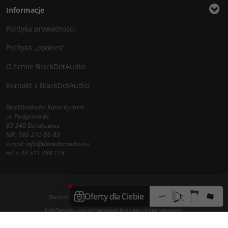
Informacje
Polityka prywatności
Polityka „cookies”
O firmie BlackDotAudio
Kontakt z BlackDotAudio
BlackDotAudio Karol Rychert
ul. Podgórna 6c
83-340 Sierakowice
NIP: 586-210-96-83
e-mail:
info@blackdotaudio.eu
tel.
+ 48 511 289 178
BlackDotAudio - najlepsze komponenty DIY audio
InfoSerwis
-
oprogramowanie sklepu internetowego