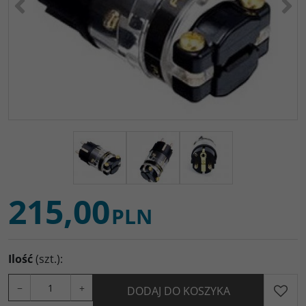
215,00
PLN
Ilość
(szt.)
:
−
+
DODAJ DO KOSZYKA