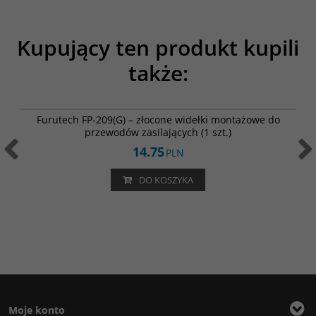
Kupujący ten produkt kupili
także:
FP-209G
Furutech FP-209(G) – złocone widełki montażowe do
przewodów zasilających (1 szt.)
14.75
PLN
DO KOSZYKA
Moje konto