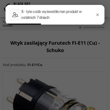
Menu
Panel
Lang
Szukaj
Kategoria główna
/
Gniazda i wtyki
/
Wtyk zasilający Furutech FI-E11 (Cu) -
Schuko
Wtyk zasilający Furutech FI-E11 (Cu) -
Schuko
Kod produktu
:
FI-E11Cu
<
>