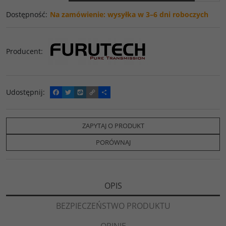
Dostępność
:
Na zamówienie: wysyłka w 3–6 dni roboczych
Producent
:
Udostępnij
:
F
T
W
C
P
a
w
y
o
o
c
i
k
p
d
e
t
o
y
z
b
t
p
L
i
ZAPYTAJ O PRODUKT
o
e
i
e
o
r
n
l
PORÓWNAJ
k
k
s
i
ę
OPIS
BEZPIECZEŃSTWO PRODUKTU