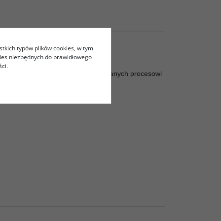
stkich typów plików cookies, w tym
kies niezbędnych do prawidłowego
ci.
edź OCC) powlekanych złotem, poddanych procesowi
.