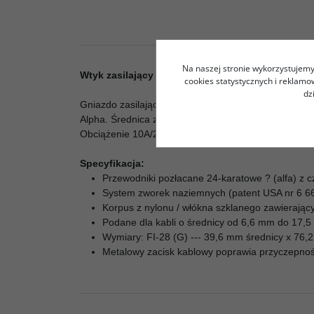
Na naszej stronie wykorzystujemy 
Wtyk zasilający Furutech
FI-28 (G) - gold - IEC
cookies statystycznych i reklam
dz
Gniazdo zasilające IEC na przewód. Wszystkie met
Alpha. Średnica zewnętrzna przewodu 6,0 - 17,5 mm.
Obciążenie 10A/250V AC.
Specyfikacja:
Przewodniki pozłacane 24-karatowe ? (alfa) z c
System zworek naziemnych (patent USA nr 6 6
Korpus z nylonu / włókna szklanego zawierający
Podane dla kabli o średnicy od 6,6 mm do 17,
Wymiary: FI-28 (G) --- 39,6 mm średnicy x 76,2
Metalowy zacisk kablowy poprawia przyczepność