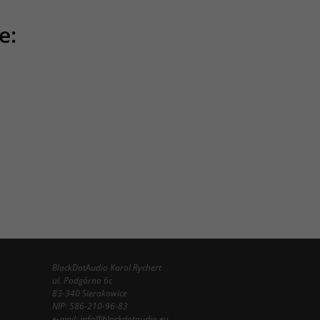
e:
BlackDotAudio Karol Rychert
ul. Podgórna 6c
83-340 Sierakowice
NIP: 586-210-96-83
e-mail:
info@blackdotaudio.eu