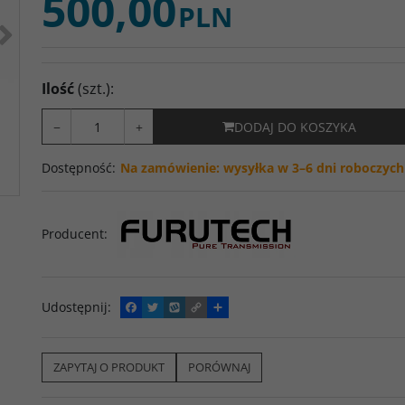
500,00
PLN
>
Ilość
(szt.)
:
−
+
DODAJ DO KOSZYKA
Dostępność
:
Na zamówienie: wysyłka w 3–6 dni roboczych
Producent
:
Udostępnij
:
F
T
W
C
P
a
w
y
o
o
c
i
k
p
d
e
t
o
y
z
b
t
p
L
i
ZAPYTAJ O PRODUKT
PORÓWNAJ
o
e
i
e
o
r
n
l