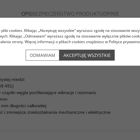
k
k
s
i
ę
OPIS
BEZPIECZEŃSTWO PRODUKTU
OPINIE
pliki cookies. Klikając „Akceptuję wszystkie” wyrażasz zgodę na stosowanie wszy
owych. Klikając „Odmawiam” wyrażasz zgodę na stosowanie wyłącznie plików coo
iałania strony. Więcej informacji o plikach cookies znajdziesz w Polityce prywatnoś
alowe części wykonano z niemagnetycznych materiałów (brąz, oraz mi
 Przednia część wtyczki wykonana jest z Nylonu, tylna z Polikarbonatu
ODMAWIAM
AKCEPTUJĘ WSZYSTKIE
zystej miedzi
69 491)
 cząstki węgla pochłaniające wibracje i rezonans
5 mm
 mm długości całkowitej
 i zmniejsza zniekształcenia mechaniczne i elektryczne