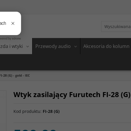
zda i wtyki
Przewody audio
Akcesoria do kolumn
-28 (G) - gold - IEC
Wtyk zasilający Furutech FI-28 (G) 
Kod produktu
:
FI-28 (G)