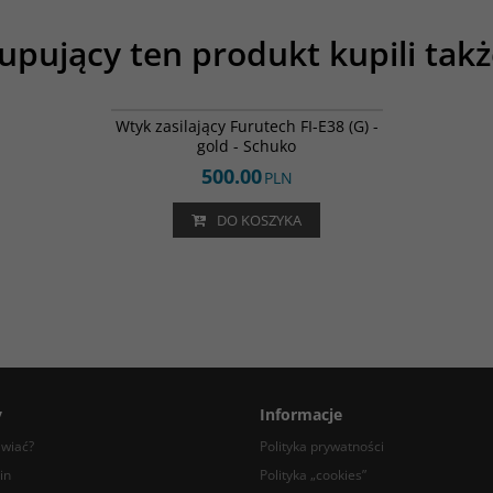
upujący ten produkt kupili takż
FI-E38 (G)
Wtyk zasilający Furutech FI-E38 (G) -
gold - Schuko
500.00
PLN
DO KOSZYKA
y
Informacje
awiać?
Polityka prywatności
in
Polityka „cookies”