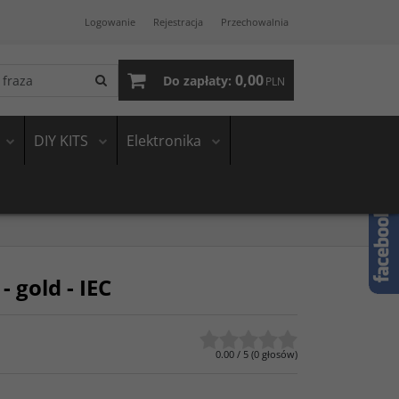
Logowanie
Rejestracja
Przechowalnia
0,00
Do zapłaty:
PLN
DIY KITS
Elektronika
- gold - IEC
0.00
/
5
(
0
głosów)