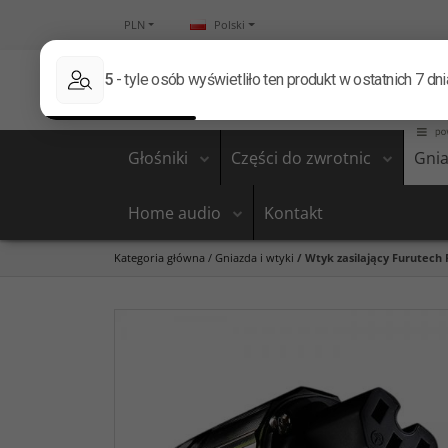
PLN
Polski
Głośniki
Części do zwrotnic
Gnia
Home audio
Kontakt
Kategoria główna
/
Gniazda i wtyki
/
Wtyk zasilający Furutech FI