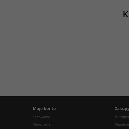
K
Moje konto
Zakup
Logowanie
Jak zam
Rejestracja
Regulam