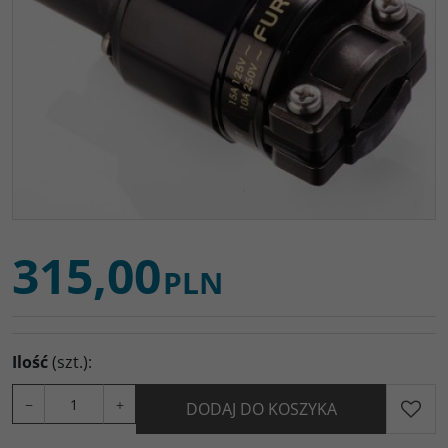
315,00
PLN
Ilość
(szt.)
:
−
+
DODAJ DO KOSZYKA