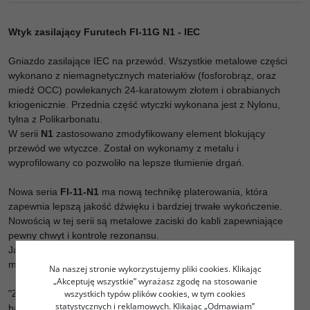
Wtyk zasilający Furutech FI-11G N1 - IEC
Gniazdo zasilające IEC na przewód. Wszystkie metalowe części
wykonano z niemagnetycznych materiałów (fosforobrąz, oraz
miedź OCC) powlekanych 24-karatowym złotem i obrabianych
kriogenicznie. Przednia część wtyczki wykonana jest z Nylonu,
tylna z Polikarbonatu.
W serii
N1
zastosowano zmodyfikowany element blokujący
przewód we wtyczce. Został on wykonamy z metalu i
wyprofilowany co pozwoliło na lepsze tłumienie drgań.
Nowa seria
FI-11-N1
ma nową technikę platerowania, która
zapewnia lepszą jakość dźwięku i bardziej trwałe wykończenie.
Nowością w tej serii są metalowe zaciski do kabli zapewniające
pewny chwyt i kontrolę rezonansu.
Japoński komentator audio, Masamitsu Fukuda, na nowym wtyku
mówi:
Na naszej stronie wykorzystujemy pliki cookies. Klikając
„Akceptuję wszystkie” wyrażasz zgodę na stosowanie
wszystkich typów plików cookies, w tym cookies
"Złocenie jest idealne dla entuzjastów, którzy wolą płynne, ciepłe i
statystycznych i reklamowych. Klikając „Odmawiam”
bardziej miękkie brzmienie. Z nieco grubszą warstwą złocenia niż