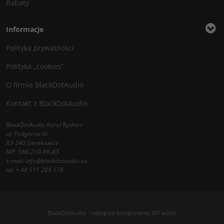
Rabaty
Informacje
Polityka prywatności
Polityka „cookies”
O firmie BlackDotAudio
Kontakt z BlackDotAudio
BlackDotAudio Karol Rychert
ul. Podgórna 6c
83-340 Sierakowice
NIP: 586-210-96-83
e-mail:
info@blackdotaudio.eu
tel.
+ 48 511 289 178
BlackDotAudio - najlepsze komponenty DIY audio