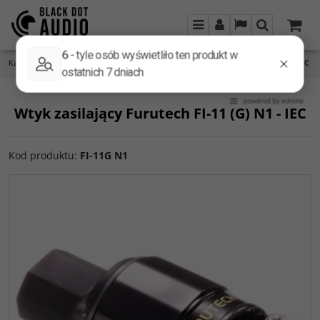
Menu
Panel
Lang
Szukaj
Kategoria główna
/
Gniazda i wtyki
/
Wtyk zasilający Furutech FI-11 (G) N1 - IEC
Wtyk zasilający Furutech FI-11 (G) N1 - IEC
Kod produktu
:
FI-11G N1