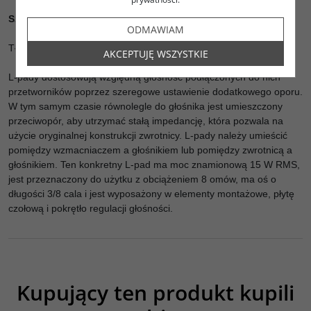
Szczegóły Produktu:
ODMAWIAM
Tłumik głośnika L-Pad 15W Mono 3/8" osiowy 8 Ohm
AKCEPTUJĘ WSZYSTKIE
L-pady dostosowują względną głośność podłączonych do nich
przetworników poprzez szeregowe ustawienie dodatkowego oporu.
W tym samym czasie równolegle do głośnika jest umieszczony
przeciwopór, aby utrzymać stałą impedancję, która pozwala na
użycie oryginalnej konstrukcji zwrotnicy. L-pady należy umieścić
pomiędzy wzmacniaczem a głośnikiem lub pomiędzy zwrotnicą a
głośnikiem. Ten konkretny L-pad ma moc znamionową 15 W RMS,
jest przeznaczony do użytku z obciążeniem 8 omów, ma oś o
długości 3/8 cala i jest wyposażony w elementy montażowe, płytę
czołową i pokrętło regulacji głośności.
Kupujący ten produkt kupili