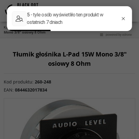
Menu
Panel
Lang
Szukaj
Kategoria główna
/
Części do zwrotnic
/
L-PAD
/
Tłumik głośnika L-Pad 15W
Mono 3/8" osiowy 8 Ohm
Tłumik głośnika L-Pad 15W Mono 3/8"
osiowy 8 Ohm
Kod produktu
:
260-248
EAN
:
0844632017834