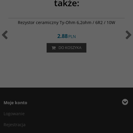
także:
002-0787
Rezystor ceramiczny Ty-Ohm 6,2ohm / 6R2 / 10W
2.88
PLN
DO KOSZYKA
Moje konto
Logowanie
Rejestracja