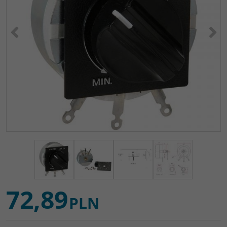
<
>
72,89
PLN