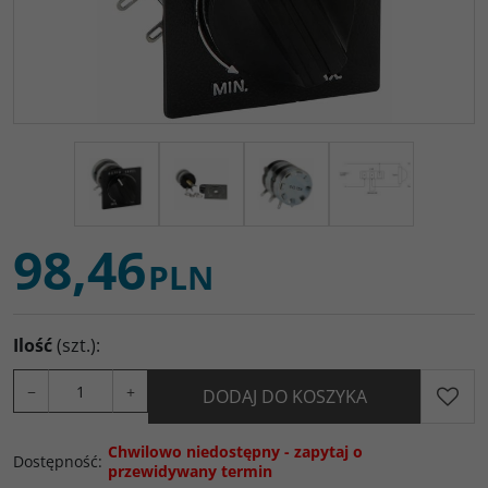
98,46
PLN
Ilość
(szt.)
:
−
+
DODAJ DO KOSZYKA
Chwilowo niedostępny - zapytaj o
Dostępność
:
przewidywany termin