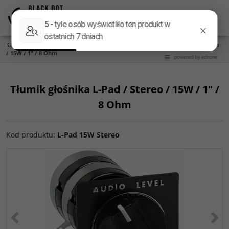
Menu
Panel
Lang
Szukaj
Kategoria główna
/
Części do zwrotnic
/
L-PAD
/
Tłumik głośnika L-Pad / Stereo
/ 15W / 1" / 8 Ohm
Tłumik głośnika L-Pad / Stereo / 15W / 1" /
8 Ohm
Kod produktu
:
L-Pad 15W Stereo
<
>