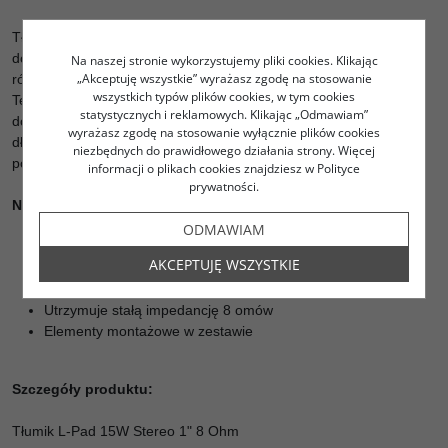
Tłumik głośnika L-PAD reguluje względną głośność podłączonych
do nich głośników, umieszczając dodatkowy opór szeregowo i
Na naszej stronie wykorzystujemy pliki cookies. Klikając
„Akceptuję wszystkie” wyrażasz zgodę na stosowanie
równolegle, utrzymując impedancję na stałym poziomie 8 omów.
wszystkich typów plików cookies, w tym cookies
Ten stereofoniczny l-pad ma moc 15 W RMS i jest przeznaczony
statystycznych i reklamowych. Klikając „Odmawiam”
do stosowania z dwoma obciążeniami 8 omów. Posiada trzpień o
wyrażasz zgodę na stosowanie wyłącznie plików cookies
długości 1". W zestawie elementy montażowe, płyta czołowa i
niezbędnych do prawidłowego działania strony. Więcej
pokrętło.
informacji o plikach cookies znajdziesz w Polityce
prywatności.
Najważniejsze cechy:
ODMAWIAM
Łatwa regulacja poziomu dwóch obciążeń 8 omów bez
AKCEPTUJĘ WSZYSTKIE
zmiany impedancji
Świetnie nadaje się do poprawiania konstrukcji głośników
Utrzymuje stałą impedancję 8 omów
Elementy montażowe w zestawie
Szczegóły produktu:
Tłumik L-Pad 15W Stereo 1" 8 Ohm