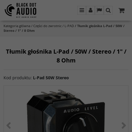
Menu
Panel
Lang
Szukaj
Kategoria główna
/
Części do zwrotnic
/
L-PAD
/
Tłumik głośnika L-Pad / 50W /
Stereo / 1" / 8 Ohm
Tłumik głośnika L-Pad / 50W / Stereo / 1" /
8 Ohm
Kod produktu
:
L-Pad 50W Stereo
<
>