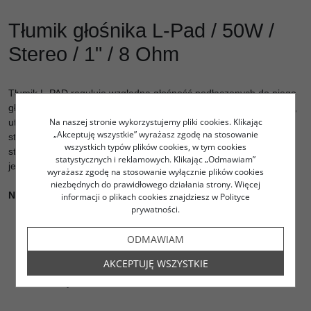
Tłumik głośnika L-Pad / 50W /
Stereo / 1" / 8 Ohm
Tłumik L-PAD reguluje względną głośność podłączonych do niego
głośników, umieszczając dodatkowy opór szeregowo i równolegle,
Na naszej stronie wykorzystujemy pliki cookies. Klikając
utrzymując impedancję na stałym poziomie 8 omów. Ten
„Akceptuję wszystkie” wyrażasz zgodę na stosowanie
stereofoniczny L-PAD ma moc 100 W RMS, jest przeznaczony do
wszystkich typów plików cookies, w tym cookies
stosowania z dwoma obciążeniami 8 omów, ma długość osi 1" i
statystycznych i reklamowych. Klikając „Odmawiam”
jest dostarczany z elementami montażowymi.
wyrażasz zgodę na stosowanie wyłącznie plików cookies
niezbędnych do prawidłowego działania strony. Więcej
Najważniejsze cechy:
informacji o plikach cookies znajdziesz w Polityce
prywatności.
Łatwa regulacja poziomu dwóch obciążeń 8 omów bez
ODMAWIAM
zmiany impedancji
Świetnie nadaje się do poprawiania konstrukcji głośników
AKCEPTUJĘ WSZYSTKIE
Utrzymuje stałą impedancję 8 omów
Elementy montażowe w zestawie