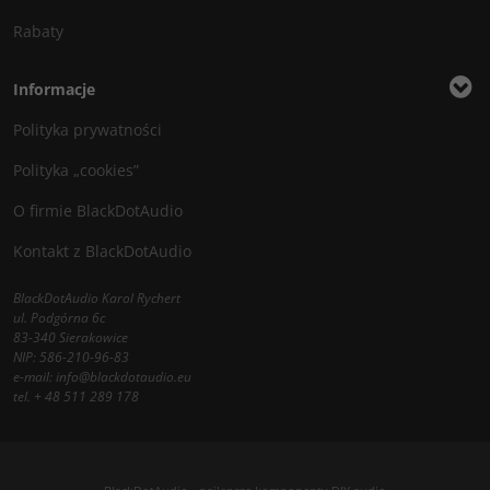
Rabaty
Informacje
Polityka prywatności
Polityka „cookies”
O firmie BlackDotAudio
Kontakt z BlackDotAudio
BlackDotAudio Karol Rychert
ul. Podgórna 6c
83-340 Sierakowice
NIP: 586-210-96-83
e-mail:
info@blackdotaudio.eu
tel.
+ 48 511 289 178