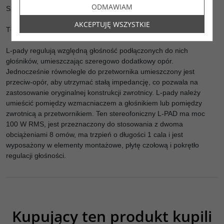
ODMAWIAM
Szczegóły produktu:
AKCEPTUJĘ WSZYSTKIE
Tłumik L-Pad 100 W Stereo 1" 8 omów
L-pady regulują względną głośność podłączonych do nich
głośników, umieszczając szeregowo dodatkowy opór.
Jednocześnie równolegle do przetwornika umieszczony jest
przeciw-opór, aby utrzymać stałą impedancję, co pozwala na
zastosowanie oryginalnej konstrukcji zwrotnicy. L-pady należy
umieścić pomiędzy wzmacniaczem a głośnikiem lub pomiędzy
zwrotnicą a przetwornikiem. Ten stereofoniczny L-PAD ma moc
100 W RMS, jest przeznaczony do stosowania z dwoma
obciążeniami 8 omów, ma trzpień o długości 1 cala i jest
wyposażony w elementy montażowe, płytę czołową i pokrętło
regulacji głośności.
Kupujący ten produkt kupili