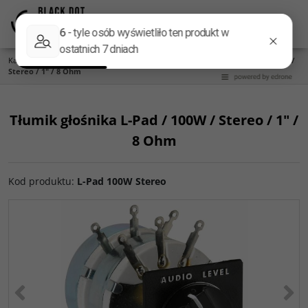
Menu
Panel
Lang
Szukaj
Kategoria główna
/
Części do zwrotnic
/
L-PAD
/
Tłumik głośnika L-Pad / 100W /
Stereo / 1" / 8 Ohm
Tłumik głośnika L-Pad / 100W / Stereo / 1" /
8 Ohm
Kod produktu
:
L-Pad 100W Stereo
<
>