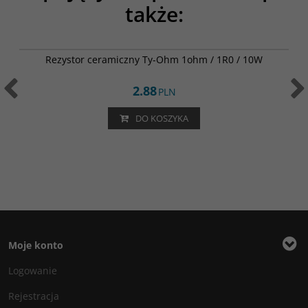
także:
002-0730
Rezystor ceramiczny Ty-Ohm 1ohm / 1R0 / 10W
2.88
PLN
DO KOSZYKA
Moje konto
Logowanie
Rejestracja