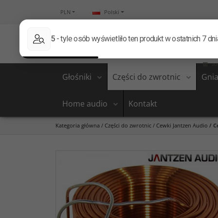
PLN
Polski
Głośniki
Części do zwrotnic
Gnia
Home audio
Kontakt
Kategoria główna
/
Części do zwrotnic
/
Cewki Jantzen Audio
/
C