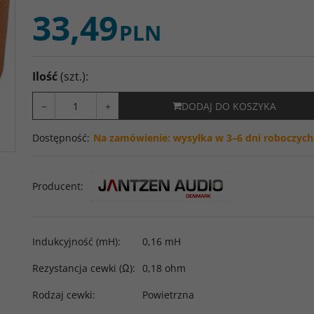
33,49
PLN
Ilość
(szt.)
:
−
+
DODAJ DO KOSZYKA
Dostępność
:
Na zamówienie: wysyłka w 3–6 dni roboczych
Producent
:
Indukcyjność (mH)
:
0,16 mH
Rezystancja cewki (Ω)
:
0,18 ohm
Rodzaj cewki
:
Powietrzna