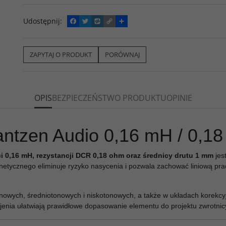
Udostępnij
:
F
T
W
C
P
a
w
y
o
o
c
i
k
p
d
e
t
o
y
z
b
t
p
L
i
ZAPYTAJ O PRODUKT
PORÓWNAJ
o
e
i
e
o
r
n
l
k
k
s
i
ę
OPIS
BEZPIECZEŃSTWO PRODUKTU
OPINIE
ntzen Audio 0,16 mH / 0,18
 0,16 mH, rezystancji DCR 0,18 ohm oraz średnicy drutu 1 mm
jes
netycznego eliminuje ryzyko nasycenia i pozwala zachować liniową pr
nowych, średniotonowych i niskotonowych, a także w układach korekc
jenia ułatwiają prawidłowe dopasowanie elementu do projektu zwrotnic