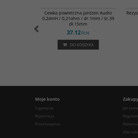
002-0217
000-1926
ERES 8,2ohm /
Cewka powietrzna Jantzen Audio
Rezys
0W
0,24mH / 0,21ohm / dr.1mm / śr.39
dł.15mm
37.12
LN
PLN
ZYKA
DO KOSZYKA
Moje konto
Zakup
Logowanie
Jak zam
Rejestracja
Regulam
Przechowalnia
Reklamac
Złóż rek