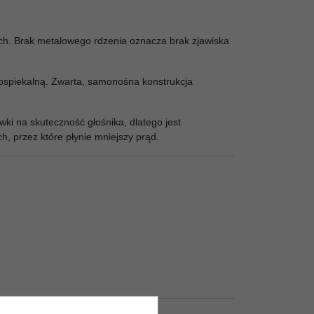
ch. Brak metalowego rdzenia oznacza brak zjawiska
mospiekalną. Zwarta, samonośna konstrukcja
i na skuteczność głośnika, dlatego jest
h, przez które płynie mniejszy prąd.