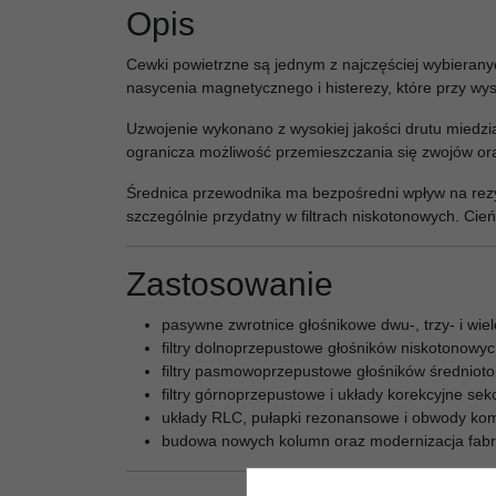
Opis
Cewki powietrzne są jednym z najczęściej wybieran
nasycenia magnetycznego i histerezy, które przy w
Uzwojenie wykonano z wysokiej jakości drutu miedzi
ogranicza możliwość przemieszczania się zwojów ora
Średnica przewodnika ma bezpośredni wpływ na rezys
szczególnie przydatny w filtrach niskotonowych. Cie
Zastosowanie
pasywne zwrotnice głośnikowe dwu-, trzy- i wie
filtry dolnoprzepustowe głośników niskotonowyc
filtry pasmowoprzepustowe głośników średniot
filtry górnoprzepustowe i układy korekcyjne sek
układy RLC, pułapki rezonansowe i obwody kom
budowa nowych kolumn oraz modernizacja fabr