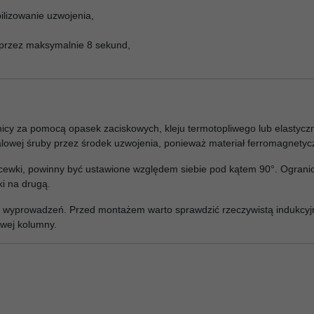
ilizowanie uzwojenia,
 przez maksymalnie 8 sekund,
tnicy za pomocą opasek zaciskowych, kleju termotopliwego lub elasty
alowej śruby przez środek uzwojenia, ponieważ materiał ferromagnety
wie cewki, powinny być ustawione względem siebie pod kątem 90°. Ogra
i na drugą.
ć wyprowadzeń. Przed montażem warto sprawdzić rzeczywistą indukcyj
wej kolumny.