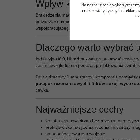
Wpływ konstrukcji na br
Na naszej stronie wykorzystujemy 
cookies statystycznych i reklam
Brak rdzenia magnetycznego sprzyja zachowaniu lin
dz
odtwarzanie impulsów, czytelną mikrodynamikę i natu
współpracującego głośnika.
Dlaczego warto wybrać 
Indukcyjność
0,16 mH
pozwala zastosować cewkę w f
zostać uwzględniona podczas projektowania zwrotnic
Drut o średnicy
1 mm
stanowi kompromis pomiędzy re
pułapek rezonansowych i filtrów sekcji wysoko
cewka.
Najważniejsze cechy
konstrukcja powietrzna bez rdzenia magnetycz
brak zjawiska nasycenia rdzenia i histerezy ma
samonośne, zwarte uzwojenie,