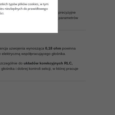
stkich typów plików cookies, w tym
kies niezbędnych do prawidłowego
 zwrotnicy może to pomóc utrzymać precyzyjne
ci.
projektu filtra, rezystancji DCR oraz parametrów
tancja uzwojenia wynosząca
0,18 ohm
powinna
 elektryczną współpracującego głośnika.
szczególnie do
układów korekcyjnych RLC,
ośnika i dobrej kontroli sekcji, w której pracuje