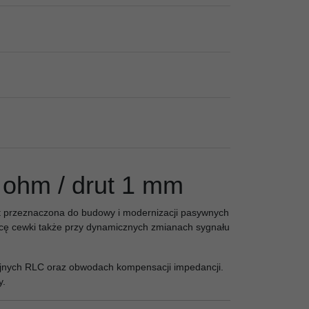
 ohm / drut 1 mm
t przeznaczona do budowy i modernizacji pasywnych
acę cewki także przy dynamicznych zmianach sygnału
yjnych RLC oraz obwodach kompensacji impedancji.
y.