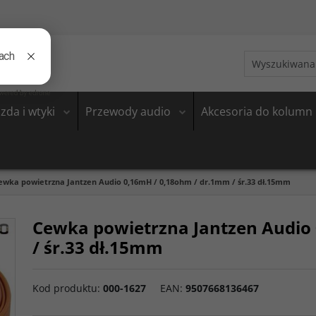
zda i wtyki
Przewody audio
Akcesoria do kolumn
ewka powietrzna Jantzen Audio 0,16mH / 0,18ohm / dr.1mm / śr.33 dł.15mm
Cewka powietrzna Jantzen Audio
/ śr.33 dł.15mm
Kod produktu
:
000-1627
EAN
:
9507668136467