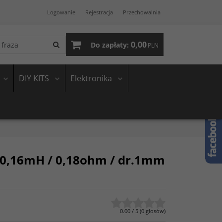
Logowanie
Rejestracja
Przechowalnia
0,00
Do zapłaty:
PLN
DIY KITS
Elektronika
 0,16mH / 0,18ohm / dr.1mm
0.00
/
5
(
0
głosów)