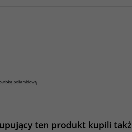
 powłoką poliamidową
upujący ten produkt kupili takż