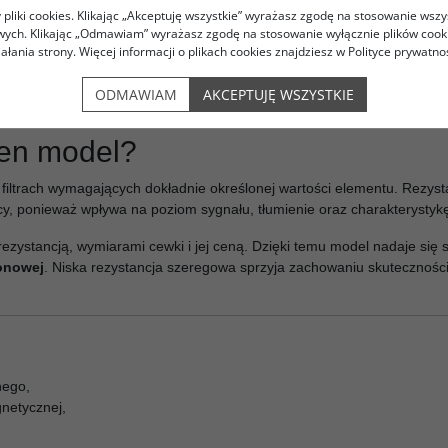
zmienie
pliki cookies. Klikając „Akceptuję wszystkie” wyrażasz zgodę na stosowanie wszy
owych. Klikając „Odmawiam” wyrażasz zgodę na stosowanie wyłącznie plików coo
iowości także przy dużej dynamice sygnału. W dobrze zaprojektowanej
iałania strony. Więcej informacji o plikach cookies znajdziesz w Polityce prywatnoś
ralne wybrzmiewanie detali. Ostateczny efekt zależy jednak od całego 
ODMAWIAM
AKCEPTUJĘ WSZYSTKIE
ten model?
iltrach wymagających dokładnie określonej wartości elementu. Rezys
y, ponieważ wpływa na poziom sygnału, tłumienie oraz charakterystykę
zystancją, wymiarami cewki i jej ceną. Dzięki temu model nadaje się 
tonowej
. Niska rezystancja szeregowa sprzyja zachowaniu skuteczności gł
nego,
gnetycznej,