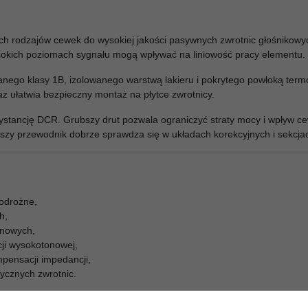
ych rodzajów cewek do wysokiej jakości pasywnych zwrotnic głośnikowy
ysokich poziomach sygnału mogą wpływać na liniowość pracy elementu.
anego klasy 1B, izolowanego warstwą lakieru i pokrytego powłoką ter
z ułatwia bezpieczny montaż na płytce zwrotnicy.
tancję DCR. Grubszy drut pozwala ograniczyć straty mocy i wpływ cewk
ńszy przewodnik dobrze sprawdza się w układach korekcyjnych i sekcjac
lodrożne,
h,
onowych,
cji wysokotonowej,
pensacji impedancji,
ycznych zwrotnic.