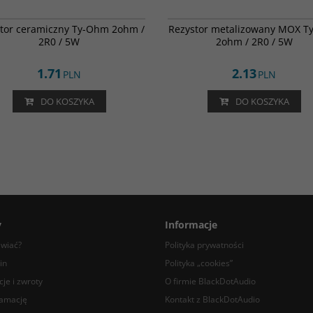
002-0580
00
tor ceramiczny Ty-Ohm 2ohm /
Rezystor metalizowany MOX 
2R0 / 5W
2ohm / 2R0 / 5W
1.71
2.13
PLN
PLN
DO KOSZYKA
DO KOSZYKA
y
Informacje
awiać?
Polityka prywatności
in
Polityka „cookies”
je i zwroty
O firmie BlackDotAudio
lamację
Kontakt z BlackDotAudio