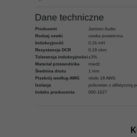
Dane techniczne
Producent
Jantzen Audio
Rodzaj cewki
cewka powietrzna
Indukcyjność
0,16 mH
Rezystancja DCR
0,18 ohm
Tolerancja indukcyjności
±3%
Materiał przewodnika
miedź
Średnica drutu
1 mm
Przekrój według AWG
około 18 AWG
Izolacja
poliuretan z alifatyczną
Indeks producenta
000-1627
K