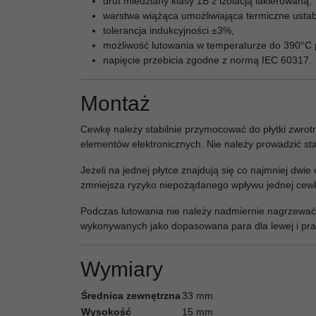
drut miedziany klasy 1B z izolacją lakierowaną,
warstwa wiążąca umożliwiająca termiczne ustab
tolerancja indukcyjności ±3%,
możliwość lutowania w temperaturze do 390°C
napięcie przebicia zgodne z normą IEC 60317.
Montaż
Cewkę należy stabilnie przymocować do płytki zwro
elementów elektronicznych. Nie należy prowadzić st
Jeżeli na jednej płytce znajdują się co najmniej d
zmniejsza ryzyko niepożądanego wpływu jednej cewk
Podczas lutowania nie należy nadmiernie nagrzewa
wykonywanych jako dopasowana para dla lewej i pra
Wymiary
Średnica zewnętrzna
33 mm
Wysokość
15 mm