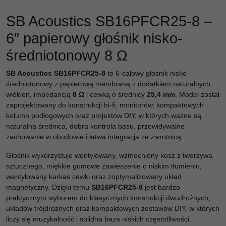
SB Acoustics SB16PFCR25-8 –
6″ papierowy głośnik nisko-
średniotonowy 8 Ω
SB Acoustics SB16PFCR25-8
to 6-calowy głośnik nisko-
średniotonowy z papierową membraną z dodatkiem naturalnych
włókien, impedancją
8 Ω
i cewką o średnicy
25,4 mm
. Model został
zaprojektowany do konstrukcji hi-fi, monitorów, kompaktowych
kolumn podłogowych oraz projektów DIY, w których ważne są
naturalna średnica, dobra kontrola basu, przewidywalne
zachowanie w obudowie i łatwa integracja ze zwrotnicą.
Głośnik wykorzystuje wentylowany, wzmocniony kosz z tworzywa
sztucznego, miękkie gumowe zawieszenie o niskim tłumieniu,
wentylowany karkas cewki oraz zoptymalizowany układ
magnetyczny. Dzięki temu
SB16PFCR25-8
jest bardzo
praktycznym wyborem do klasycznych konstrukcji dwudrożnych,
układów trójdrożnych oraz kompaktowych zestawów DIY, w których
liczy się muzykalność i solidna baza niskich częstotliwości.