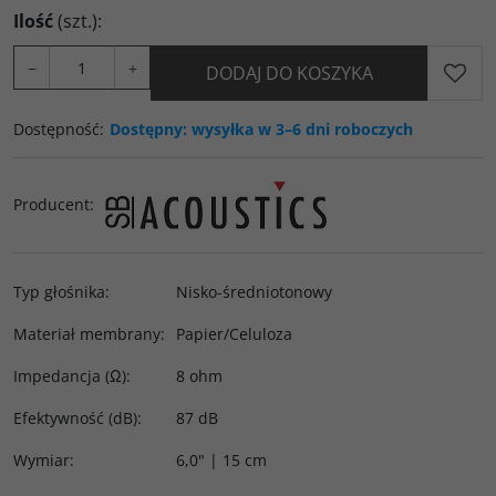
Ilość
(szt.)
:
−
+
DODAJ DO KOSZYKA
Dostępność
:
Dostępny: wysyłka w 3–6 dni roboczych
Producent
:
Typ głośnika
:
Nisko-średniotonowy
Materiał membrany
:
Papier/Celuloza
Impedancja (Ω)
:
8 ohm
Efektywność (dB)
:
87 dB
Wymiar
:
6,0" | 15 cm