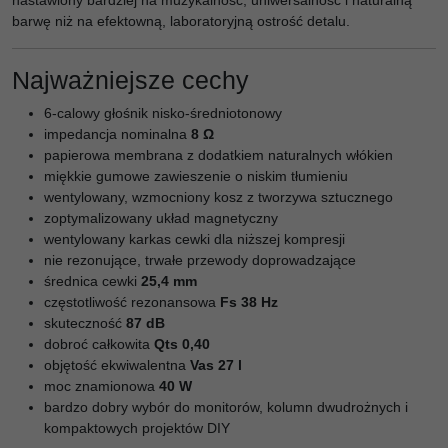
nastawiony bardziej na muzykalność, uniwersalność i naturalną
barwę niż na efektowną, laboratoryjną ostrość detalu.
Najważniejsze cechy
6-calowy głośnik nisko-średniotonowy
impedancja nominalna
8 Ω
papierowa membrana z dodatkiem naturalnych włókien
miękkie gumowe zawieszenie o niskim tłumieniu
wentylowany, wzmocniony kosz z tworzywa sztucznego
zoptymalizowany układ magnetyczny
wentylowany karkas cewki dla niższej kompresji
nie rezonujące, trwałe przewody doprowadzające
średnica cewki
25,4 mm
częstotliwość rezonansowa
Fs 38 Hz
skuteczność
87 dB
dobroć całkowita
Qts 0,40
objętość ekwiwalentna
Vas 27 l
moc znamionowa
40 W
bardzo dobry wybór do monitorów, kolumn dwudrożnych i
kompaktowych projektów DIY