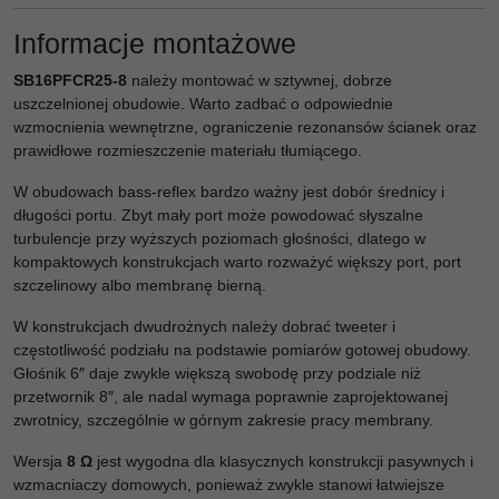
Informacje montażowe
SB16PFCR25-8
należy montować w sztywnej, dobrze
uszczelnionej obudowie. Warto zadbać o odpowiednie
wzmocnienia wewnętrzne, ograniczenie rezonansów ścianek oraz
prawidłowe rozmieszczenie materiału tłumiącego.
W obudowach bass-reflex bardzo ważny jest dobór średnicy i
długości portu. Zbyt mały port może powodować słyszalne
turbulencje przy wyższych poziomach głośności, dlatego w
kompaktowych konstrukcjach warto rozważyć większy port, port
szczelinowy albo membranę bierną.
W konstrukcjach dwudrożnych należy dobrać tweeter i
częstotliwość podziału na podstawie pomiarów gotowej obudowy.
Głośnik 6″ daje zwykle większą swobodę przy podziale niż
przetwornik 8″, ale nadal wymaga poprawnie zaprojektowanej
zwrotnicy, szczególnie w górnym zakresie pracy membrany.
Wersja
8 Ω
jest wygodna dla klasycznych konstrukcji pasywnych i
wzmacniaczy domowych, ponieważ zwykle stanowi łatwiejsze