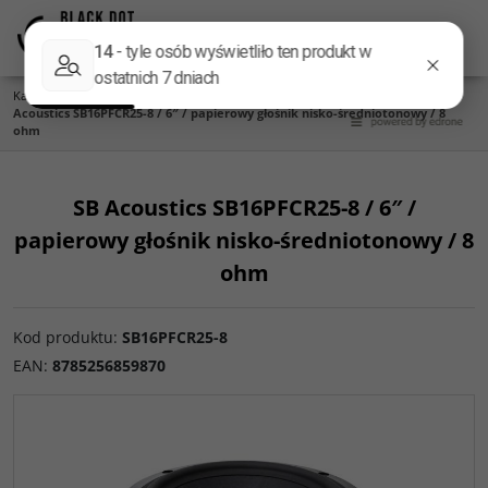
Menu
Panel
Lang
Szukaj
Kategoria główna
/
Głośniki
/
Producent
/
SB Acoustics
/
PFCR / Papier
/
SB
Acoustics SB16PFCR25-8 / 6″ / papierowy głośnik nisko-średniotonowy / 8
ohm
SB Acoustics SB16PFCR25-8 / 6″ /
papierowy głośnik nisko-średniotonowy / 8
ohm
Kod produktu
:
SB16PFCR25-8
EAN
:
8785256859870