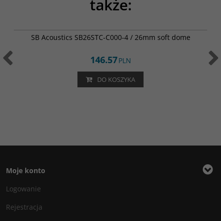
także:
SB26STC-C000-4
SB Acoustics SB26STC-C000-4 / 26mm soft dome
146.57
PLN
DO KOSZYKA
Moje konto
Logowanie
Rejestracja