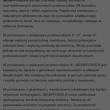
SB16PFCR25-8
oferuje charakter typowy dla dobrze
zaprojektowanych papierowych przetworników SB Acoustics:
naturalny, płynny i lekko organiczny. Papierowa membrana z
naturalnymi włóknami nie dąży do przesadnie analitycznego
podkreślania detali, lecz do spójnego, muzykalnego i łatwego w
odbiorze brzmienia.
W porównaniu z mniejszymi przetwornikami 4″ i 5″, model 6″
oferuje większą powierzchnię membrany, lepszy potencjał w
zakresie basu i większą swobodę dynamiczną. Wciąż pozostaje
jednak na tyle kompaktowy, że można go stosować w monitorach
podstawkowych i klasycznych konstrukcjach dwudrożnych.
W porównaniu z większymi przetwornikami 8″, SB16PFCR25-8 jest
łatwiejszy do zgrania z głośnikiem wysokotonowym w układzie
dwudrożnym. Ma mniejszą kierunkowość w górnym zakresie pracy
i zwykle pozwala na bardziej naturalny podział z tweeterem.
W porównaniu z głośnikami z membranami metalowymi lub bardzo
sztywnymi kompozytami, SB16PFCR25-8 może zaoferować
spokojniejszą, bardziej klasyczną średnicę i łatwiejszy do
opanowania charakter w projekcie zwrotnicy. To przetwornik