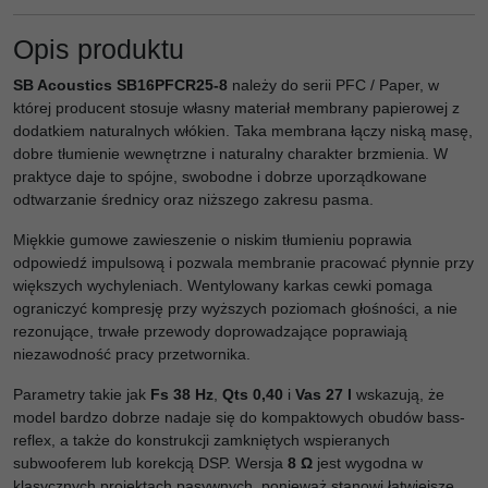
Opis produktu
SB Acoustics SB16PFCR25-8
należy do serii PFC / Paper, w
której producent stosuje własny materiał membrany papierowej z
dodatkiem naturalnych włókien. Taka membrana łączy niską masę,
dobre tłumienie wewnętrzne i naturalny charakter brzmienia. W
praktyce daje to spójne, swobodne i dobrze uporządkowane
odtwarzanie średnicy oraz niższego zakresu pasma.
Miękkie gumowe zawieszenie o niskim tłumieniu poprawia
odpowiedź impulsową i pozwala membranie pracować płynnie przy
większych wychyleniach. Wentylowany karkas cewki pomaga
ograniczyć kompresję przy wyższych poziomach głośności, a nie
rezonujące, trwałe przewody doprowadzające poprawiają
niezawodność pracy przetwornika.
Parametry takie jak
Fs 38 Hz
,
Qts 0,40
i
Vas 27 l
wskazują, że
model bardzo dobrze nadaje się do kompaktowych obudów bass-
reflex, a także do konstrukcji zamkniętych wspieranych
subwooferem lub korekcją DSP. Wersja
8 Ω
jest wygodna w
klasycznych projektach pasywnych, ponieważ stanowi łatwiejsze