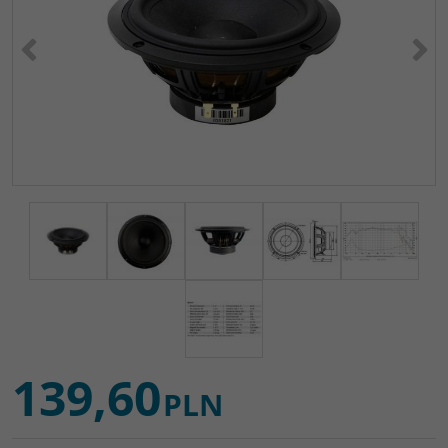
<
>
139,60
PLN