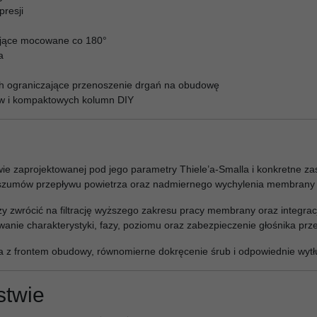
resji
jące mocowane co 180°
a
ch ograniczające przenoszenie drgań na obudowę
ów i kompaktowych kolumn DIY
 zaprojektowanej pod jego parametry Thiele’a-Smalla i konkretne zas
 szumów przepływu powietrza oraz nadmiernego wychylenia membrany pon
 zwrócić na filtrację wyższego zakresu pracy membrany oraz integr
anie charakterystyki, fazy, poziomu oraz zabezpieczenie głośnika prz
a z frontem obudowy, równomierne dokręcenie śrub i odpowiednie wytł
stwie