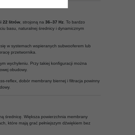
 22 litrów
, strojoną na
36–37 Hz
. To bardzo
ciu basu, naturalnej średnicy i dynamicznym
 się w systemach wspieranych subwooferem lub
pracę przetwornika.
 wychyleniu. Przy takiej konfiguracji można
towej obudowy.
ss-reflex, dobór membrany biernej i filtracja powinny
udowy.
olną średnicę. Większa powierzchnia membrany
ch, które mają grać pełniejszym dźwiękiem bez