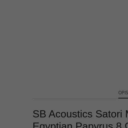
OPI
SB Acoustics Satori
Egyptian Papyrus 8 