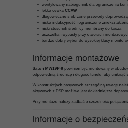
wentylowany nabiegunnik dla ograniczenia komp
lekka cewka
CCAW
długowieczne srebrzone przewody doprowadza
niska indukcyjność i ograniczone zniekształceni
niski stosunek średnicy membrany do kosza
uszczelka i wypusty przy otworach montażowy
bardzo dobry wybór do wysokiej klasy monitor
Informacje montażowe
Satori MW19P-8
powinien być montowany w obudowie
odpowiednią średnicę i długość tunelu, aby uniknąć
W konstrukcjach pasywnych szczególną uwagę należy
aktywnych z DSP możliwe jest dokładniejsze dopasow
Przy montażu należy zadbać o szczelność połączeni
Informacje o bezpieczeń