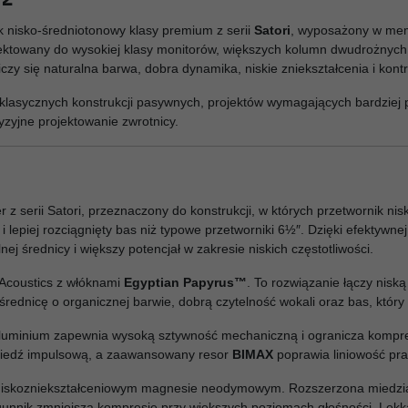
k nisko-średniotonowy klasy premium z serii
Satori
, wyposażony w mem
jektowany do wysokiej klasy monitorów, większych kolumn dwudrożnyc
czy się naturalna barwa, dobra dynamika, niskie zniekształcenia i kont
lasycznych konstrukcji pasywnych, projektów wymagających bardziej 
yzyjne projektowanie zwrotnicy.
 z serii Satori, przeznaczony do konstrukcji, w których przetwornik ni
 i lepiej rozciągnięty bas niż typowe przetworniki 6½″. Dzięki efektyw
ej średnicy i większy potencjał w zakresie niskich częstotliwości.
Acoustics z włóknami
Egyptian Papyrus™
. To rozwiązanie łączy nisk
średnicę o organicznej barwie, dobrą czytelność wokali oraz bas, który 
luminium zapewnia wysoką sztywność mechaniczną i ogranicza kompr
owiedź impulsową, a zaawansowany resor
BIMAX
poprawia liniowość pra
 niskozniekształceniowym magnesie neodymowym. Rozszerzona miedzia
iegunnik zmniejsza kompresję przy większych poziomach głośności. Le