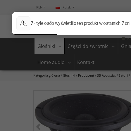
PLN
Polski
Głośniki
Części do zwrotnic
Gnia
Home audio
Kontakt
Kategoria główna
/
Głośniki
/
Producent
/
SB Acoustics
/
Satori
/
<