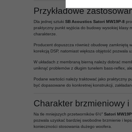
Przykładowe zastosowani
Dla jednej sztuki
SB Acoustics Satori MW19P-8
pro
praktyczny punkt wyjścia do budowy wysokiej klasy 
charakterze.
Producent dopuszcza również obudowę zamkniętą w
korekcją DSP, natomiast większa objętość pozwala uz
W układach z membraną bierną należy dobrać membra
uniknąć problemów z długim tunelem bass-reflex, al
Podane wartości należy traktować jako praktyczny punk
być dopasowane do konkretnej konstrukcji, zakłada
Charakter brzmieniowy i
Na tle mniejszych przetworników 6½″
Satori MW19P
pozwala uzyskać bardziej swobodne brzmienie i lep
konieczności stosowania dużego woofera.