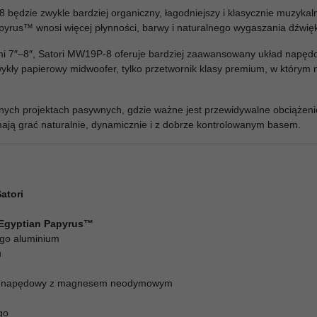
dzie zwykle bardziej organiczny, łagodniejszy i klasycznie muzykaln
Papyrus™ wnosi więcej płynności, barwy i naturalnego wygaszania dźwię
7″–8″, Satori MW19P-8 oferuje bardziej zaawansowany układ napędowy
zwykły papierowy midwoofer, tylko przetwornik klasy premium, w któr
nych projektach pasywnych, gdzie ważne jest przewidywalne obciążeni
mają grać naturalnie, dynamicznie i z dobrze kontrolowanym basem.
atori
Egyptian Papyrus™
go aluminium
u
ład napędowy z magnesem neodymowym
go