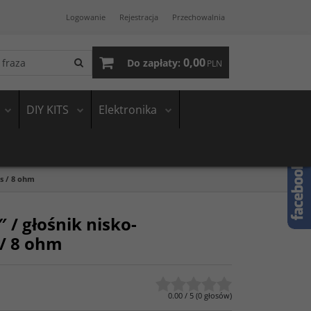
Logowanie
Rejestracja
Przechowalnia
0,00
Do zapłaty:
PLN
DIY KITS
Elektronika
s / 8 ohm
 / głośnik nisko-
/ 8 ohm
0.00
/
5
(
0
głosów)