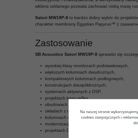
włókna szklanego pozwala zachować niską masę ruch
Satori MW19P-8
to bardzo dobry wybór do projektów,
charakter membrany Egyptian Papyrus™ z zaawanso
Zastosowanie
SB Acoustics Satori MW19P-8
sprawdzi się szczegó
wysokiej klasy monitorach podstawkowych,
większych kolumnach dwudrożnych,
kompaktowych kolumnach podłogowych,
konstrukcjach dwuipółdrożnych,
systemach aktywnych z DSP,
projektach bass-reflex,
obudowach zamkniętych,
układach z membraną bierną,
Na naszej stronie wykorzystujemy 
cookies statystycznych i reklam
kolumnach centralnych kina domowego,
dz
modernizacji zaawansowanych zestawów głośn
projektach DIY wymagających naturalnej średni