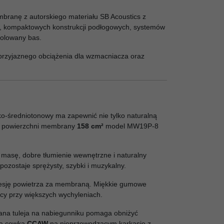
branę z autorskiego materiału SB Acoustics z
h, kompaktowych konstrukcji podłogowych, systemów
rolowany bas.
przyjaznego obciążenia dla wzmacniacza oraz
sko-średniotonowy ma zapewnić nie tylko naturalną
nej powierzchni membrany
158 cm²
model MW19P-8
ą masę, dobre tłumienie wewnętrzne i naturalny
pozostaje sprężysty, szybki i muzykalny.
esję powietrza za membraną. Miękkie gumowe
cy przy większych wychyleniach.
na tuleja na nabiegunniku pomaga obniżyć
kka cewka
CCAW
na nieprzewodzącym karkasie z