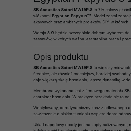
SB Acoustics Satori MW19P-8
to 7½-calowy głośni
włóknami
Egyptian Papyrus™
. Model został zapro
aktywnych oraz ambitnych projektów DIY, w których li
Wersja
8 Ω
będzie szczególnie dobrym wyborem do k
zestawów, w których ważna jest stabilna praca i prec
Opis produktu
SB Acoustics Satori MW19P-8
to większy midwoofer
średnicę, ale również mocniejszy, bardziej swobodny
daje większą skalę brzmienia, lepszą dynamikę w doln
Membrana wykonana jest z firmowego materiału SB 
charakter brzmienia. W praktyce przekłada się to na 
Wentylowany, aerodynamiczny kosz z odlewanego a
zawieszenie o niskim tłumieniu wspiera dobrą odp
Układ napędowy oparty jest na zoptymalizowanym,
indukcyjność i zniekształcenia, a wentylowany nab