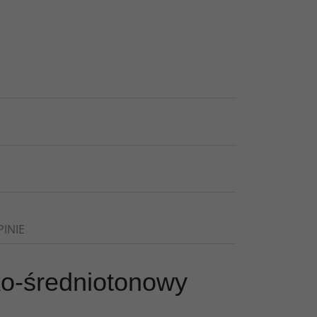
PINIE
ko-średniotonowy