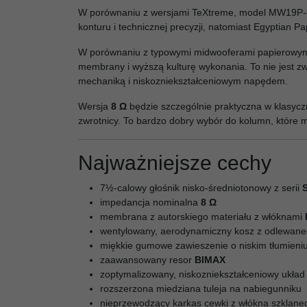
W porównaniu z wersjami TeXtreme, model MW19P-8 bę
konturu i technicznej precyzji, natomiast Egyptian 
W porównaniu z typowymi midwooferami papierowymi 
membrany i wyższą kulturę wykonania. To nie jest 
mechaniką i niskozniekształceniowym napędem.
Wersja
8 Ω
będzie szczególnie praktyczna w klasycz
zwrotnicy. To bardzo dobry wybór do kolumn, które 
Najważniejsze cechy
7½-calowy głośnik nisko-średniotonowy z serii
S
impedancja nominalna
8 Ω
membrana z autorskiego materiału z włóknami
wentylowany, aerodynamiczny kosz z odlewane
miękkie gumowe zawieszenie o niskim tłumieni
zaawansowany resor
BIMAX
zoptymalizowany, niskozniekształceniowy uk
rozszerzona miedziana tuleja na nabiegunniku
nieprzewodzący karkas cewki z włókna szklane