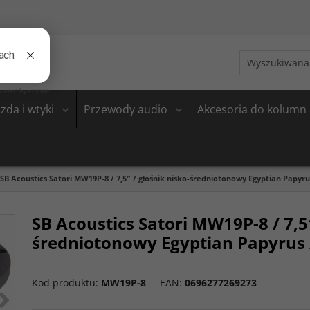
zda i wtyki
Przewody audio
Akcesoria do kolumn
SB Acoustics Satori MW19P-8 / 7,5″ / głośnik nisko-średniotonowy Egyptian Papyru
SB Acoustics Satori MW19P-8 / 7,5″
średniotonowy Egyptian Papyrus 
Kod produktu
:
MW19P-8
EAN
:
0696277269273
>