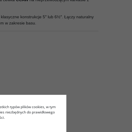
 klasyczne konstrukcje 5″ lub 6½″. Łączy naturalny
m w zakresie basu.
stkich typów plików cookies, w tym
kies niezbędnych do prawidłowego
ci.