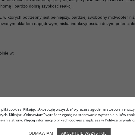
omą i bardzo dobrą szybkość reakcji.
 w których potrzebny jest pełniejszy, bardziej swobodny midwoofer niż
wanym układem napędowym, niską indukcyjnością i dużym potencjałe
lnie w:
pliki cookies. Klikając „Akceptuję wszystkie” wyrażasz zgodę na stosowanie wszy
owych. Klikając „Odmawiam” wyrażasz zgodę na stosowanie wyłącznie plików coo
iałania strony. Więcej informacji o plikach cookies znajdziesz w Polityce prywatnoś
ikowych,
cy i mocniejszego basu.
ODMAWIAM
AKCEPTUJĘ WSZYSTKIE