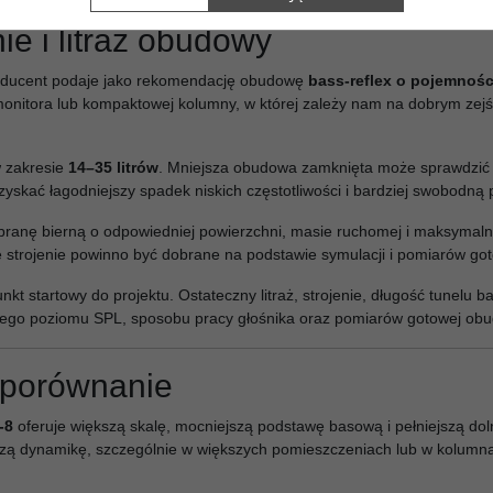
e i litraż obudowy
ducent podaje jako rekomendację obudowę
bass-reflex o pojemności
monitora lub kompaktowej kolumny, w której zależy nam na dobrym zejś
 zakresie
14–35 litrów
. Mniejsza obudowa zamknięta może sprawdzić
yskać łagodniejszy spadek niskich częstotliwości i bardziej swobodną 
nę bierną o odpowiedniej powierzchni, masie ruchomej i maksymalnym
e strojenie powinno być dobrane na podstawie symulacji i pomiarów go
t startowy do projektu. Ostateczny litraż, strojenie, długość tunelu ba
nego poziomu SPL, sposobu pracy głośnika oraz pomiarów gotowej ob
 porównanie
-8
oferuje większą skalę, mocniejszą podstawę basową i pełniejszą d
szą dynamikę, szczególnie w większych pomieszczeniach lub w kolumna