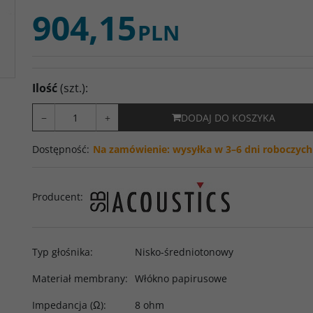
904,15
PLN
Ilość
(szt.)
:
−
+
DODAJ DO KOSZYKA
Dostępność
:
Na zamówienie: wysyłka w 3–6 dni roboczych
Producent
:
Typ głośnika
:
Nisko-średniotonowy
Materiał membrany
:
Włókno papirusowe
Impedancja (Ω)
:
8 ohm