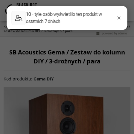
Menu
Panel
Lang
Szukaj
Kategoria główna
/
DIY KITS
/
Komponenty do kolumn DIY
/
SB Acoustics Gema /
Zestaw do kolumn DIY / 3-drożnych / para
SB Acoustics Gema / Zestaw do kolumn
DIY / 3-drożnych / para
Kod produktu
:
Gema DIY