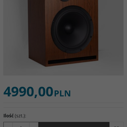
4990,00
PLN
Ilość
(szt.)
: