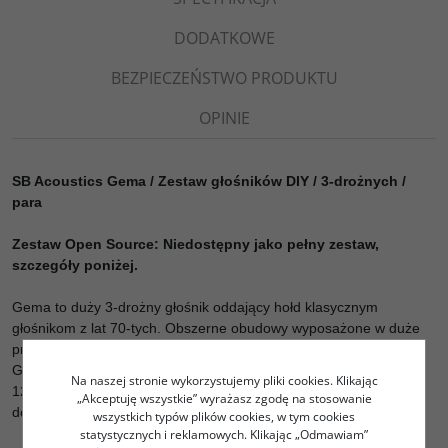
DODATKOWE
BEZPIECZEŃSTWO PRODUKTU
OPINIE
SB Acoustics Gema / Zestaw głośników DIY / 3-drożnych /
para
Zestaw Open Source: Niedostępny jako pełny zestaw,
szczegóły poniżej.
Gema to duży 3-drożny głośnik oddający hołd klasycznym
głośnikom z lat 70-tych. Obszerne obudowy wyposażone w duże
przetworniki basowe były wówczas na topie. I nie bez powodu!
Gema to nasze podejście do głośników w stylu retro, a uwielbiany
Na naszej stronie wykorzystujemy pliki cookies. Klikając
12-calowy głośnik
SB34NRXL75-8
stanowi podstawę głębokiej,
„Akceptuję wszystkie” wyrażasz zgodę na stosowanie
dobrze kontrolowanej i melodyjnej linii basu.
wszystkich typów plików cookies, w tym cookies
statystycznych i reklamowych. Klikając „Odmawiam”