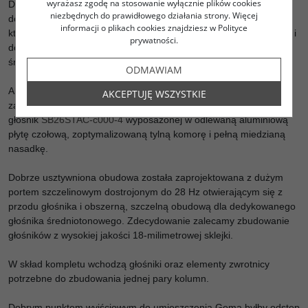
wyrażasz zgodę na stosowanie wyłącznie plików cookies
Dedykowany zakres średniotonowy jest pokrywany od 680 Hz aż
niezbędnych do prawidłowego działania strony. Więcej
do 3 kHz przez 4-calowy papierowy głośnik
SB12MNRX2-25-4
,
informacji o plikach cookies znajdziesz w Polityce
który charakteryzuje się dobrą wydajnością, niską masą ruchomą i
prywatności.
doskonałą liniowością, co zapewnia doskonałą klarowność
średnich tonów.
ODMAWIAM
Aby idealnie dopasować się do artykulacyjnego i otwartego
AKCEPTUJĘ WSZYSTKIE
zakresu średniotonowego, wysokie tony są obsługiwane przez
głośnik
SB26STAC-c000-4
wyposażonej w odlewaną aluminiową
płytę czołową, zoptymalizowaną tylną komorę i pełną miedzianą
nasadkę.
Dobrze usztywniona obudowa została zaprojektowana z dużym
portem szczelinowym dostrojonym do 28 Hz otwierającym się z
przodu głośnika i obszerną, szczelną obudową dla dedykowanego
głośnika średniotonowego. Zdecydowanie zalecamy zbudowanie
głośników z wysokiej jakości 18-milimetrowej sklejki.
W skład kompletu wchodzą głośniki oraz elementy zwrotnicy
potrzebne do zbudowania jednej pary kolumn.
Dobrym punktem wyjściowym do umieszczenia Gema byłby odstęp