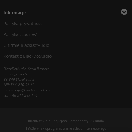
Informacje
Polityka prywatności
Polityka „cookies”
O firmie BlackDotAudio
Kontakt z BlackDotAudio
BlackDotAudio Karol Rychert
ul. Podgórna 6c
83-340 Sierakowice
NIP: 586-210-96-83
e-mail:
info@blackdotaudio.eu
tel.
+ 48 511 289 178
BlackDotAudio - najlepsze komponenty DIY audio
InfoSerwis
-
oprogramowanie sklepu internetowego