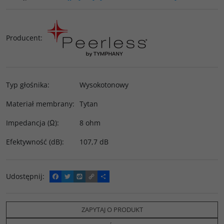
Producent
:
Typ głośnika
:
Wysokotonowy
Materiał membrany
:
Tytan
Impedancja (Ω)
:
8 ohm
Efektywność (dB)
:
107,7 dB
Udostępnij
:
F
T
W
C
P
a
w
y
o
o
c
i
k
p
d
e
t
o
y
z
b
t
p
L
i
ZAPYTAJ O PRODUKT
o
e
i
e