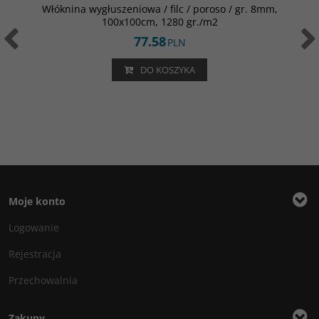
Włóknina wygłuszeniowa / filc / poroso / gr. 8mm,
100x100cm, 1280 gr./m2
77.58
PLN
DO KOSZYKA
Moje konto
Logowanie
Rejestracja
Przechowalnia
Zakupy