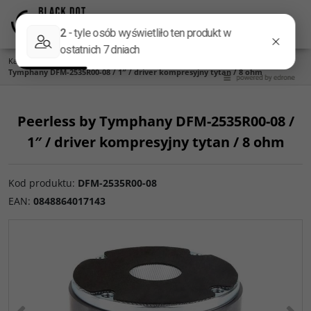
Menu
Panel
Lang
Szukaj
Kategoria główna
/
Głośniki
/
Producent
/
Peerless by Tymphany
/
Peerless by
Tymphany DFM-2535R00-08 / 1″ / driver kompresyjny tytan / 8 ohm
Peerless by Tymphany DFM-2535R00-08 /
1″ / driver kompresyjny tytan / 8 ohm
Kod produktu
:
DFM-2535R00-08
EAN
:
0848864017143
<
>