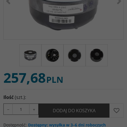
257,68
PLN
Ilość
(szt.)
:
−
+
DODAJ DO KOSZYKA
Dostępność
:
Dostępny: wysyłka w 3–6 dni roboczych