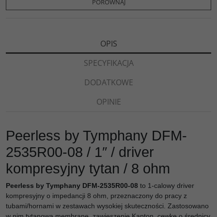
o
r
n
l
PORÓWNAJ
k
k
s
i
ę
OPIS
SPECYFIKACJA
DODATKOWE
OPINIE
Peerless by Tymphany DFM-
2535R00-08 / 1″ / driver
kompresyjny tytan / 8 ohm
Peerless by Tymphany DFM-2535R00-08
to 1-calowy driver
kompresyjny o impedancji 8 ohm, przeznaczony do pracy z
tubami/hornami w zestawach wysokiej skuteczności. Zastosowano
w nim tytanową membranę, zawieszenie Kapton, cewkę o średnicy