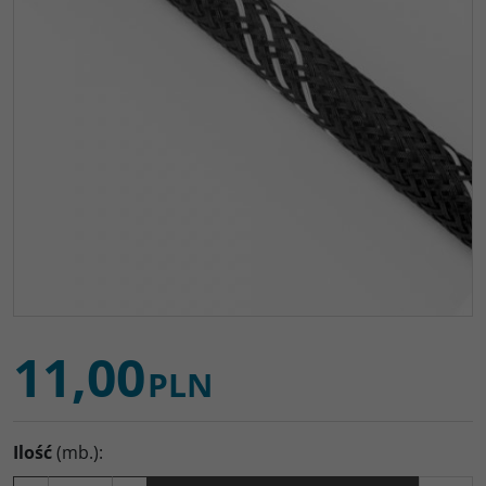
11,00
PLN
Ilość
(mb.)
: