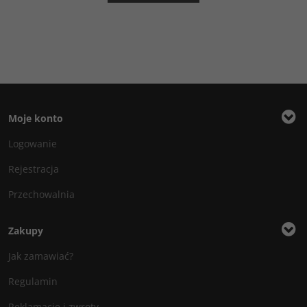
Moje konto
Logowanie
Rejestracja
Przechowalnia
Zakupy
Jak zamawiać?
Regulamin
Reklamacje i zwroty