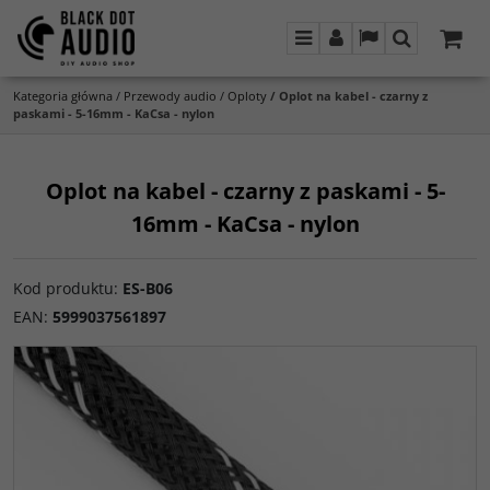
Menu
Panel
Lang
Szukaj
Kategoria główna
/
Przewody audio
/
Oploty
/
Oplot na kabel - czarny z
paskami - 5-16mm - KaCsa - nylon
Oplot na kabel - czarny z paskami - 5-
16mm - KaCsa - nylon
Kod produktu
:
ES-B06
EAN
:
5999037561897