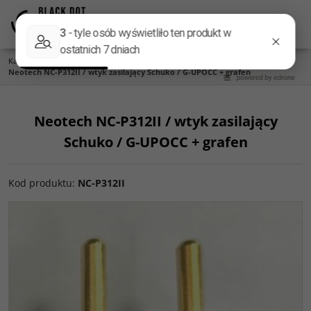
Menu
Panel
Lang
Szukaj
Kategoria główna
/
Gniazda i wtyki
/
Gniazda i wtyki zasilające
/
Na kabel
/
Neotech NC-P312II / wtyk zasilający Schuko / G-UPOCC + grafen
Neotech NC-P312II / wtyk zasilający
Schuko / G-UPOCC + grafen
Kod produktu
:
NC-P312II