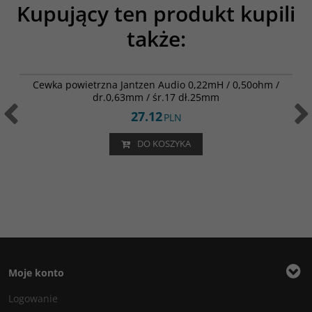
Kupujący ten produkt kupili
także:
000-1915
Cewka powietrzna Jantzen Audio 0,22mH / 0,50ohm /
dr.0,63mm / śr.17 dł.25mm
27.12
PLN
DO KOSZYKA
Moje konto
Logowanie