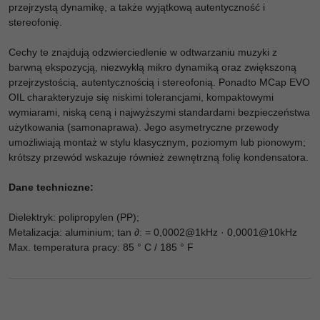
przejrzystą dynamikę, a także wyjątkową autentyczność i
stereofonię.
Cechy te znajdują odzwierciedlenie w odtwarzaniu muzyki z
barwną ekspozycją, niezwykłą mikro dynamiką oraz zwiększoną
przejrzystością, autentycznością i stereofonią. Ponadto MCap EVO
OIL charakteryzuje się niskimi tolerancjami, kompaktowymi
wymiarami, niską ceną i najwyższymi standardami bezpieczeństwa
użytkowania (samonaprawa). Jego asymetryczne przewody
umożliwiają montaż w stylu klasycznym, poziomym lub pionowym;
krótszy przewód wskazuje również zewnętrzną folię kondensatora.
Dane techniczne:
Dielektryk: polipropylen (PP);
Metalizacja: aluminium; tan ∂: = 0,0002@1kHz · 0,0001@10kHz
Max. temperatura pracy: 85 ° C / 185 ° F