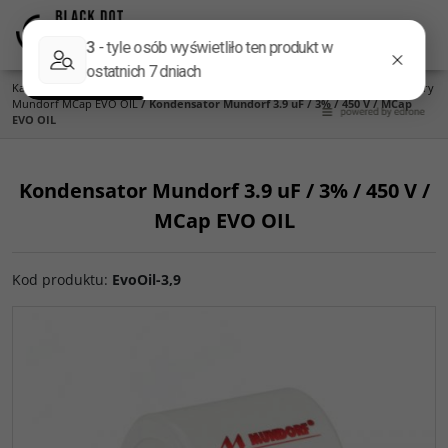
Menu
Panel
Lang
Szukaj
Kategoria główna
/
Części do zwrotnic
/
Kondensatory
/
Mundorf
/
Kondensatory
Mundorf MCap EVO OIL
/
Kondensator Mundorf 3.9 uF / 3% / 450 V / MCap
EVO OIL
Kondensator Mundorf 3.9 uF / 3% / 450 V /
MCap EVO OIL
Kod produktu
:
EvoOil-3,9