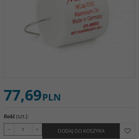
77,69
PLN
Ilość
(szt.)
:
−
+
DODAJ DO KOSZYKA