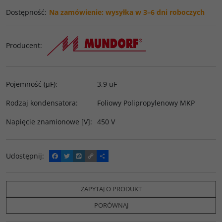
Dostępność
:
Na zamówienie: wysyłka w 3–6 dni roboczych
Producent
:
Pojemność (µF)
:
3,9 uF
Rodzaj kondensatora
:
Foliowy Polipropylenowy MKP
Napięcie znamionowe [V]
:
450 V
Udostępnij
:
F
T
W
C
P
a
w
y
o
o
c
i
k
p
d
e
t
o
y
z
b
t
p
L
i
ZAPYTAJ O PRODUKT
o
e
i
e
o
r
n
l
PORÓWNAJ
k
k
s
i