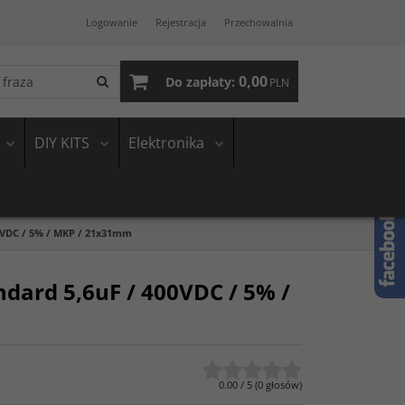
Logowanie
Rejestracja
Przechowalnia
0,00
Do zapłaty:
PLN
DIY KITS
Elektronika
0VDC / 5% / MKP / 21x31mm
dard 5,6uF / 400VDC / 5% /
0.00
/
5
(
0
głosów)