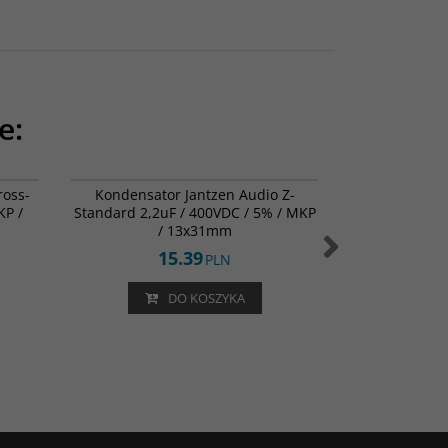
e:
1-0236
001-0419
ross-
Kondensator Jantzen Audio Z-
Kondensato
KP /
Standard 2,2uF / 400VDC / 5% / MKP
Standard 47uF
/ 13x31mm
15.39
1
PLN
DO KOSZYKA