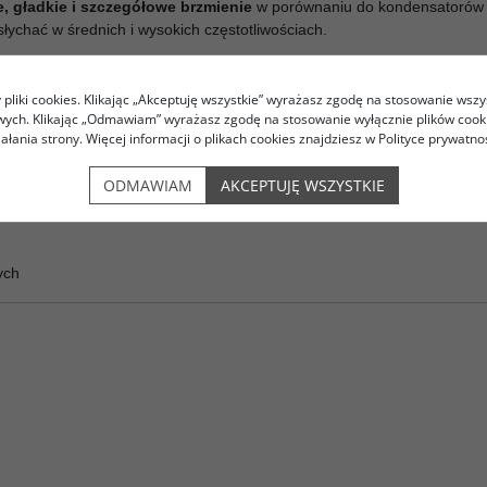
e, gładkie i szczegółowe brzmienie
w porównaniu do kondensatorów p
słychać w średnich i wysokich częstotliwościach.
pliki cookies. Klikając „Akceptuję wszystkie” wyrażasz zgodę na stosowanie wszy
owych. Klikając „Odmawiam” wyrażasz zgodę na stosowanie wyłącznie plików coo
iałania strony. Więcej informacji o plikach cookies znajdziesz w Polityce prywatnoś
ODMAWIAM
AKCEPTUJĘ WSZYSTKIE
ych