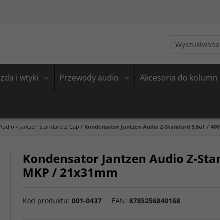
zda i wtyki
Przewody audio
Akcesoria do kolumn
 Audio
/
Jantzen Standard Z-Cap
/
Kondensator Jantzen Audio Z-Standard 5,6uF / 40
Kondensator Jantzen Audio Z-Stan
MKP / 21x31mm
Kod produktu
:
001-0437
EAN
:
8785256840168