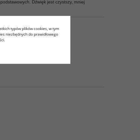
odstawowych. Dźwięk jest czystszy, mniej
stkich typów plików cookies, w tym
kies niezbędnych do prawidłowego
ci.