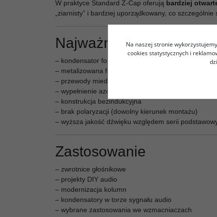
W praktyce Standard Z-Cap oferują
bardziej otwart
„ziarnisty” i bardziej uporządkowany, co szczególnie 
Najważniejsze cechy
Na naszej stronie wykorzystujemy 
cookies statystycznych i reklam
– kondensator foliowy MKP (polipropylenowy)
dz
– metalizowana folia (ZnAl) wysokiej jakości
– przewody miedziane PCOCC
– wypełnienie azotem (większa trwałość i stabilność)
– konstrukcja bezindukcyjna
– brak polaryzacji (dowolny kierunek montażu)
– wyższa jakość dźwięku względem serii podstawow
Zastosowanie
– zwrotnice głośnikowe
– projekty DIY audio
– modernizacja kolumn
– kondensatory w torze sygnału audio
– wybrane zastosowania we wzmacniaczach