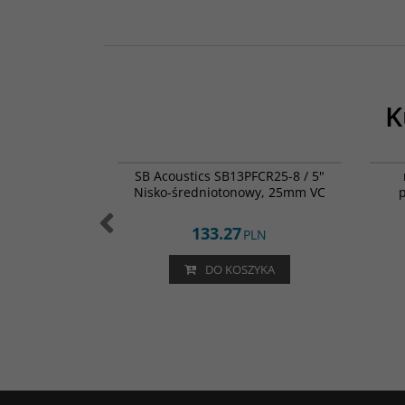
K
000-0274
SB13PFCR25-8
ntzen Audio /
SB Acoustics SB13PFCR25-8 / 5"
r.1mm / śr.42
Nisko-średniotonowy, 25mm VC
m
133.27
LN
PLN
ZYKA
DO KOSZYKA