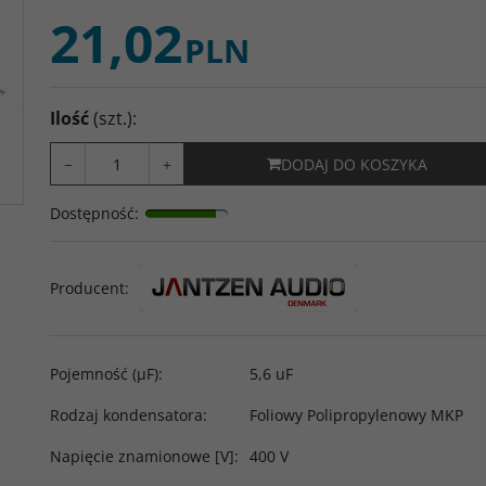
21,02
PLN
Ilość
(szt.)
:
−
+
DODAJ DO KOSZYKA
Dostępność
:
Producent
:
Pojemność (µF)
:
5,6 uF
Rodzaj kondensatora
:
Foliowy Polipropylenowy MKP
Napięcie znamionowe [V]
:
400 V