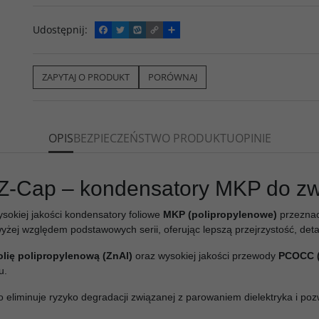
Udostępnij
:
F
T
W
C
P
a
w
y
o
o
c
i
k
p
d
e
t
o
y
z
b
t
p
L
i
ZAPYTAJ O PRODUKT
PORÓWNAJ
o
e
i
e
o
r
n
l
k
k
s
i
ę
OPIS
BEZPIECZEŃSTWO PRODUKTU
OPINIE
Z-Cap – kondensatory MKP do zwr
sokiej jakości kondensatory foliowe
MKP (polipropylenowe)
przezna
yżej względem podstawowych serii, oferując lepszą przejrzystość, detal
olię polipropylenową (ZnAl)
oraz wysokiej jakości przewody
PCOCC (
u.
co eliminuje ryzyko degradacji związanej z parowaniem dielektryka i poz