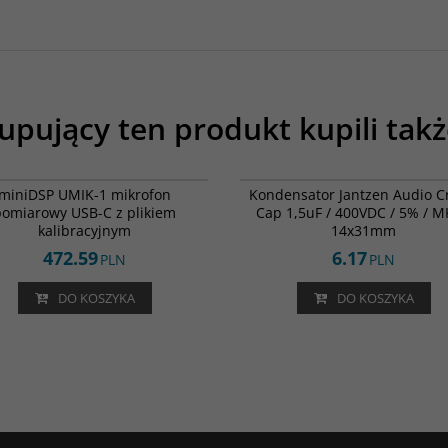
upujący ten produkt kupili takż
UMIK-1
00
BESTSELLER
DARMOWA DOSTAWA
miniDSP UMIK-1 mikrofon
Kondensator Jantzen Audio C
pomiarowy USB-C z plikiem
Cap 1,5uF / 400VDC / 5% / M
kalibracyjnym
14x31mm
472.59
6.17
PLN
PLN
DO KOSZYKA
DO KOSZYKA