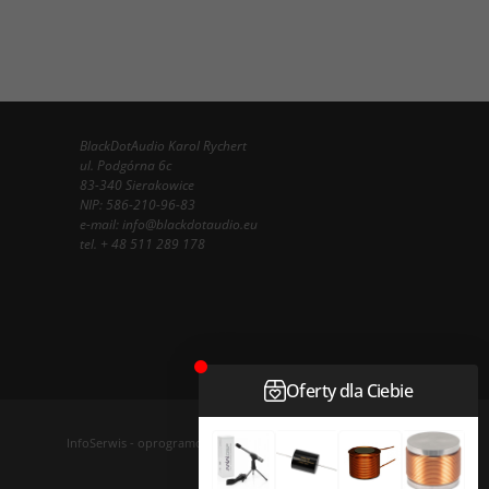
BlackDotAudio Karol Rychert
ul. Podgórna 6c
83-340 Sierakowice
NIP: 586-210-96-83
e-mail:
info@blackdotaudio.eu
tel.
+ 48 511 289 178
InfoSerwis
-
oprogramowanie sklepu internetowego