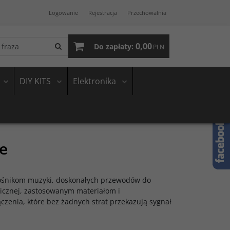
Logowanie
Rejestracja
Przechowalnia
0,00
Do zapłaty:
PLN
DIY KITS
Elektronika
e
łośnikom muzyki, doskonałych przewodów do
nicznej, zastosowanym materiałom i
czenia, które bez żadnych strat przekazują sygnał