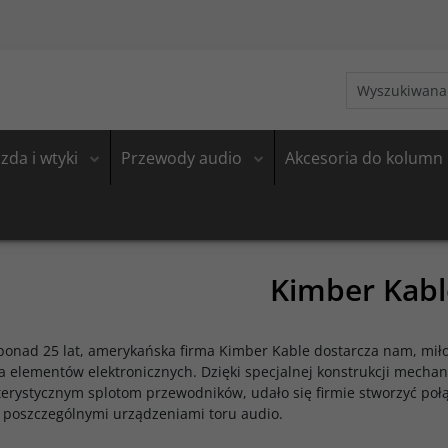
zda i wtyki
Przewody audio
Akcesoria do kolumn
Kimber Kabl
 ponad 25 lat, amerykańska firma Kimber Kable dostarcza nam, mi
a elementów elektronicznych. Dzięki specjalnej konstrukcji mecha
erystycznym splotom przewodników, udało się firmie stworzyć połą
 poszczególnymi urządzeniami toru audio.