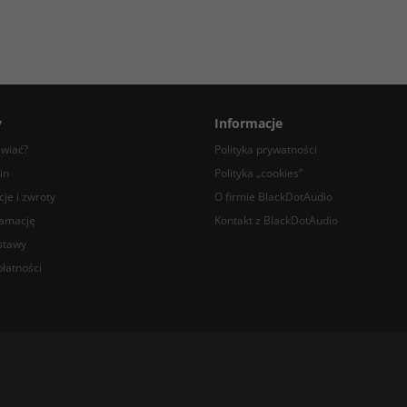
y
Informacje
awiać?
Polityka prywatności
in
Polityka „cookies”
je i zwroty
O firmie BlackDotAudio
lamację
Kontakt z BlackDotAudio
stawy
łatności