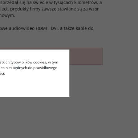
przedał się na świecie w tysiącach kilometrów, a
Select, produkty firmy zawsze stawiane są za wzór
cenowym.
owe audio/wideo HDMI i DVI, a także kable do
stkich typów plików cookies, w tym
kies niezbędnych do prawidłowego
ci.