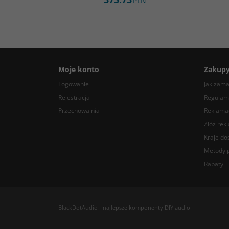
PLN
Moje konto
Zakup
Logowanie
Jak zam
Rejestracja
Regulam
Przechowalnia
Reklamac
Złóż rek
Kraje do
Metody p
Rabaty
BlackDotAudio - najlepsze komponenty DIY audio