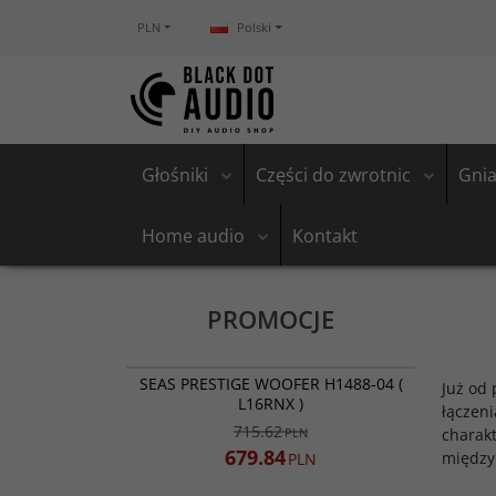
PLN
Polski
Głośniki
Części do zwrotnic
Gnia
Home audio
Kontakt
PROMOCJE
060-7094
PROMOCJA
SEAS PRESTIGE WOOFER H1488-04 (
Już od
L16RNX )
łączeni
715.62
PLN
charakt
679.84
między
PLN