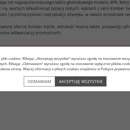
jąc od najpopularniejszego kabla głośnikowego modelu 4PR, który s
 na, wartych kilkadziesiąt tysięcy złotych, kablach z serii Kimber 
ości i przeźroczystości reprodukcji dźwięku, w swoim przedziale 
owszej ofercie Kimber Kable, odnaleźć można także, przewody cyfr
zenia odtwarzaczy przenośnych.
znaleziono nic spełniającego ustawione kryteria filtrowania
pliki cookies. Klikając „Akceptuję wszystkie” wyrażasz zgodę na stosowanie wszy
owych. Klikając „Odmawiam” wyrażasz zgodę na stosowanie wyłącznie plików coo
iałania strony. Więcej informacji o plikach cookies znajdziesz w Polityce prywatnoś
ODMAWIAM
AKCEPTUJĘ WSZYSTKIE