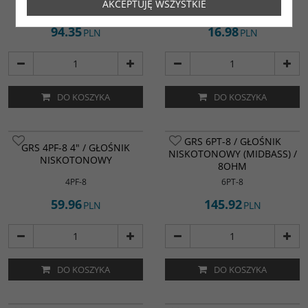
AKCEPTUJĘ WSZYSTKIE
1TD1-8
1TM-4
94.35
16.98
PLN
PLN
DO KOSZYKA
DO KOSZYKA
GRS 6PT-8 / GŁOŚNIK
GRS 4PF-8 4" / GŁOŚNIK
NISKOTONOWY (MIDBASS) /
NISKOTONOWY
8OHM
4PF-8
6PT-8
59.96
145.92
PLN
PLN
DO KOSZYKA
DO KOSZYKA