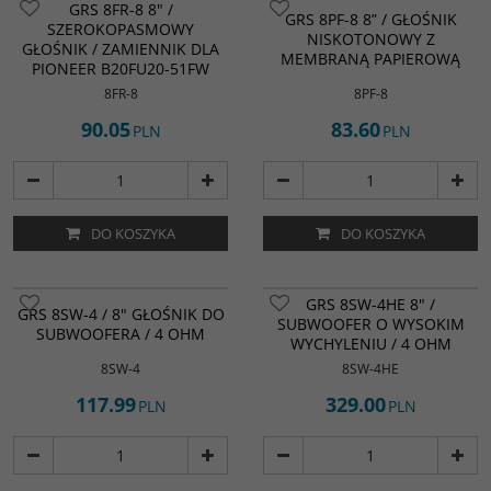
GRS 8FR-8 8" /
GRS 8PF-8 8” / GŁOŚNIK
SZEROKOPASMOWY
NISKOTONOWY Z
GŁOŚNIK / ZAMIENNIK DLA
MEMBRANĄ PAPIEROWĄ
PIONEER B20FU20-51FW
8FR-8
8PF-8
90.05
83.60
PLN
PLN
DO KOSZYKA
DO KOSZYKA
GRS 8SW-4HE 8" /
GRS 8SW-4 / 8" GŁOŚNIK DO
SUBWOOFER O WYSOKIM
SUBWOOFERA / 4 OHM
WYCHYLENIU / 4 OHM
8SW-4
8SW-4HE
117.99
329.00
PLN
PLN