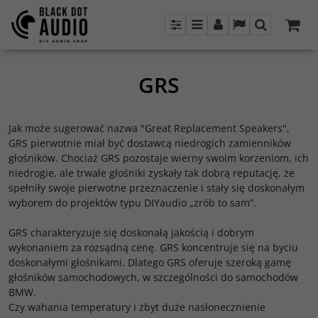
Panel
Menu
Panel
Lang
Szukaj
GRS
Jak może sugerować nazwa "Great Replacement Speakers",
GRS pierwotnie miał być dostawcą niedrogich zamienników
głośników. Chociaż GRS pozostaje wierny swoim korzeniom, ich
niedrogie, ale trwałe głośniki zyskały tak dobrą reputację, że
spełniły swoje pierwotne przeznaczenie i stały się doskonałym
wyborem do projektów typu DIYaudio „zrób to sam”.
GRS charakteryzuje się doskonałą jakością i dobrym
wykonaniem za rozsądną cenę. GRS koncentruje się na byciu
doskonałymi głośnikami. Dlatego GRS oferuje szeroką gamę
głośników samochodowych, w szczególności do samochodów
BMW.
Czy wahania temperatury i zbyt duże nasłonecznienie