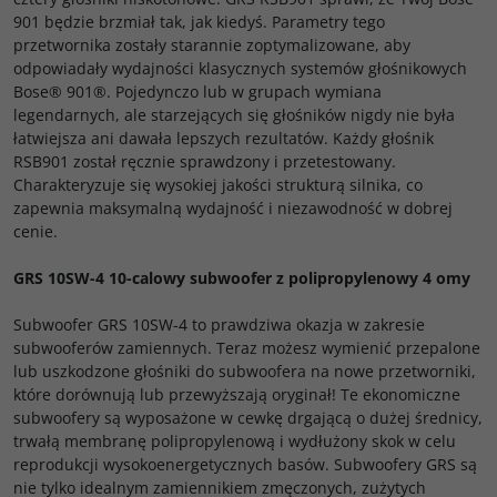
901 będzie brzmiał tak, jak kiedyś. Parametry tego
przetwornika zostały starannie zoptymalizowane, aby
odpowiadały wydajności klasycznych systemów głośnikowych
Bose® 901®. Pojedynczo lub w grupach wymiana
legendarnych, ale starzejących się głośników nigdy nie była
łatwiejsza ani dawała lepszych rezultatów. Każdy głośnik
RSB901 został ręcznie sprawdzony i przetestowany.
Charakteryzuje się wysokiej jakości strukturą silnika, co
zapewnia maksymalną wydajność i niezawodność w dobrej
cenie.
GRS 10SW-4 10-calowy subwoofer z polipropylenowy 4 omy
Subwoofer GRS 10SW-4 to prawdziwa okazja w zakresie
subwooferów zamiennych. Teraz możesz wymienić przepalone
lub uszkodzone głośniki do subwoofera na nowe przetworniki,
które dorównują lub przewyższają oryginał! Te ekonomiczne
subwoofery są wyposażone w cewkę drgającą o dużej średnicy,
trwałą membranę polipropylenową i wydłużony skok w celu
reprodukcji wysokoenergetycznych basów. Subwoofery GRS są
nie tylko idealnym zamiennikiem zmęczonych, zużytych