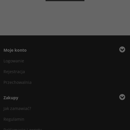
Moje konto
Logowanie
Rejestracja
Przechowalnia
Zakupy
Jak zamawiać?
Regulamin
Reklamacje i zwroty