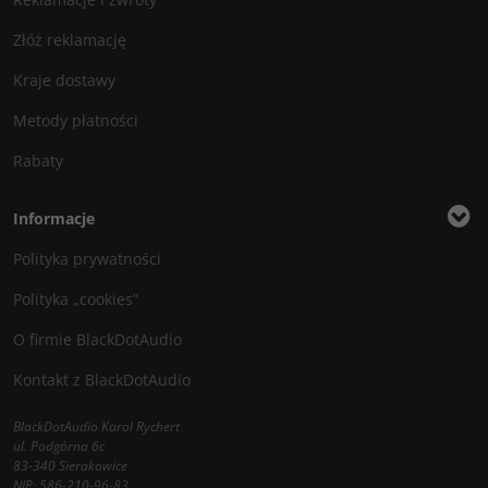
Złóż reklamację
Kraje dostawy
Metody płatności
Rabaty
Informacje
Polityka prywatności
Polityka „cookies”
O firmie BlackDotAudio
Kontakt z BlackDotAudio
BlackDotAudio Karol Rychert
ul. Podgórna 6c
83-340 Sierakowice
NIP: 586-210-96-83