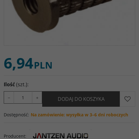
6,94
PLN
Ilość
(szt.)
:
−
+
DODAJ DO KOSZYKA
Dostępność
:
Na zamówienie: wysyłka w 3–6 dni roboczych
Producent
: