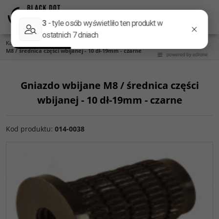
Menu
Panel
Lang
Szukaj
Kategoria główna
/
Akcesoria do kolumn
/
Kolce do kolumn
/
Gniazdo wbijane
M8 / średnica części wbijanej - 10 dł-19mm - czarne
Gniazdo wbijane M8 / średnica części
wbijanej - 10 dł-19mm - czarne
Kod produktu
:
014-0038