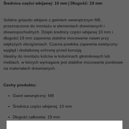
Średnica części wbijanej: 10 mm | Długość: 19 mm
Solidne gniazdo wbijane z gwintem wewnętrznym M8,
przeznaczone do montażu w elementach drewnianych i
drewnopochodnych. Dzięki średnicy części wbijanej 10 mm i
długości 19 mm zapewnia stabilne mocowanie nawet przy
większych obciążeniach. Czarna powłoka zapewnia estetyczny
wygląd i dodatkową ochronę przed korozją.
Idealny do montażu kolców w kolumnach głośnikowych lub
meblach, w których wymagane jest stabilne mocowanie punktowe
na materiałach drewnianych.
Cechy produktu:
Gwint wewnętrzny: M8
Średnica części wbijanej: 10 mm
Długość całkowita: 19 mm
Kolor: czarny