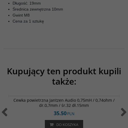
Długość: 19mm
Średnica zewnętrzna 10mm
Gwint M8
Cena za 1 sztukę
Kupujący ten produkt kupili
także:
000-1356
Cewka powietrzna Jantzen Audio 0,75mH / 0,74ohm /
dr.0,7mm / śr.32 dł.15mm
35.50
PLN
DO KOSZYKA