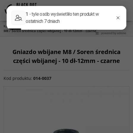
Menu
Panel
Lang
Szukaj
Kategoria główna
/
Akcesoria do kolumn
/
Kolce do kolumn
/
Gniazdo wbijane
M8 / Soren średnica części wbijanej - 10 dł-12mm - czarne
Gniazdo wbijane M8 / Soren średnica
części wbijanej - 10 dł-12mm - czarne
Kod produktu
:
014-0037