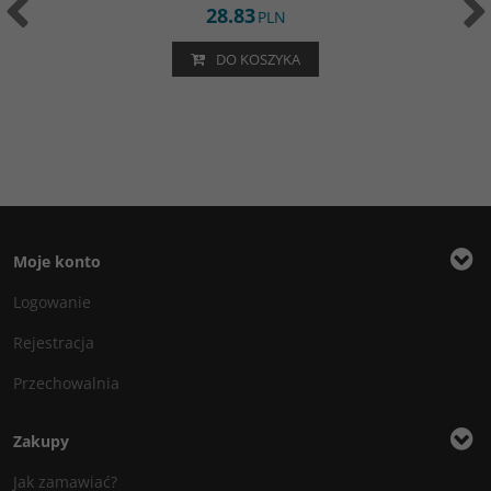
28.83
PLN
DO KOSZYKA
Moje konto
Logowanie
Rejestracja
Przechowalnia
Zakupy
Jak zamawiać?