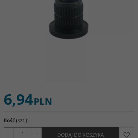
6,94
PLN
Ilość
(szt.)
:
−
+
DODAJ DO KOSZYKA