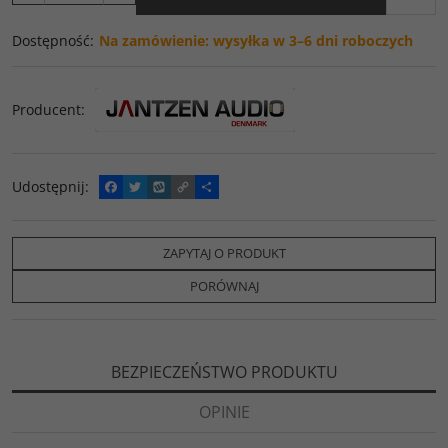
Dostępność
:
Na zamówienie: wysyłka w 3–6 dni roboczych
Producent
:
Udostępnij
:
F
T
W
C
P
a
w
y
o
o
c
i
k
p
d
e
t
o
y
z
b
t
p
L
i
ZAPYTAJ O PRODUKT
o
e
i
e
o
r
n
l
PORÓWNAJ
k
k
s
i
ę
BEZPIECZEŃSTWO PRODUKTU
OPINIE