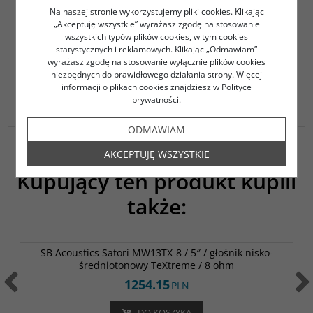
Na naszej stronie wykorzystujemy pliki cookies. Klikając
Długość: 19mm
„Akceptuję wszystkie” wyrażasz zgodę na stosowanie
Średnica zewnętrzna 10mm
wszystkich typów plików cookies, w tym cookies
Gwint M6
statystycznych i reklamowych. Klikając „Odmawiam”
Cena za 1 sztukę
wyrażasz zgodę na stosowanie wyłącznie plików cookies
niezbędnych do prawidłowego działania strony. Więcej
informacji o plikach cookies znajdziesz w Polityce
prywatności.
ODMAWIAM
AKCEPTUJĘ WSZYSTKIE
Kupujący ten produkt kupili
także:
MW13TX-8
SB Acoustics Satori MW13TX-8 / 5″ / głośnik nisko-
średniotonowy TeXtreme / 8 ohm
1254.15
PLN
DO KOSZYKA