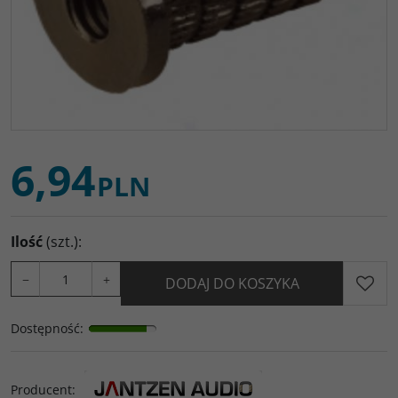
6,94
PLN
Ilość
(szt.)
:
−
+
DODAJ DO KOSZYKA
Dostępność
:
Producent
: