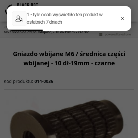
Menu
Panel
Lang
Szukaj
Kategoria główna
/
Akcesoria do kolumn
/
Kolce do kolumn
/
Gniazdo wbijane
M6 / średnica części wbijanej - 10 dł-19mm - czarne
Gniazdo wbijane M6 / średnica części
wbijanej - 10 dł-19mm - czarne
Kod produktu
:
014-0036