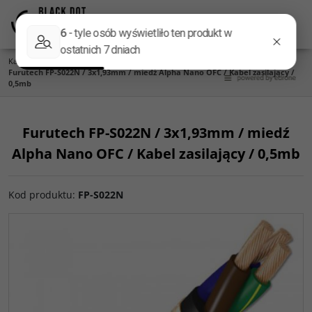
Menu
Panel
Lang
Szukaj
Kategoria główna
/
Przewody audio
/
Kable na metry
/
Kable zasilające
/
Furutech FP-S022N / 3x1,93mm / miedź Alpha Nano OFC / Kabel zasilający /
0,5mb
Furutech FP-S022N / 3x1,93mm / miedź
Alpha Nano OFC / Kabel zasilający / 0,5mb
Kod produktu
:
FP-S022N