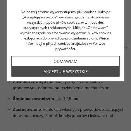
Przewodnik
: miedź α (Alpha)
OFC
Na naszej stronie wykorzystujemy pliki cookies. Klikając
Powłoka Nano-Liquid
: mieszanka nanocząsteczek srebra i
„Akceptuję wszystkie” wyrażasz zgodę na stosowanie
złota z ceramicznymi cząsteczkami i olejem dielektrycznym,
wszystkich typów plików cookies, w tym cookies
poprawiająca przewodność i redukująca mikrodrgania
statystycznych i reklamowych. Klikając „Odmawiam”
wyrażasz zgodę na stosowanie wyłącznie plików cookies
Przekrój żył
: 3 × 14 AWG (1,93 mm²)
niezbędnych do prawidłowego działania strony. Więcej
informacji o plikach cookies znajdziesz w Polityce
Izolacja
: polietylen o niskiej pojemności – minimalizuje straty i
prywatności.
zniekształcenia sygnału
ODMAWIAM
Ekranowanie
: oplot miedziany (95% pokrycia) chroniący
przed zakłóceniami EMI i RFI
AKCEPTUJĘ WSZYSTKIE
Powłoka zewnętrzna
: elastyczny PVC w kolorze
granatowym, odporna na uszkodzenia mechaniczne
Średnica zewnętrzna
: ok. 12,5 mm
Zastosowanie
: konfekcja własnych przewodów zasilających
do wzmacniaczy, źródeł, kondycjonerów i listew hi-end