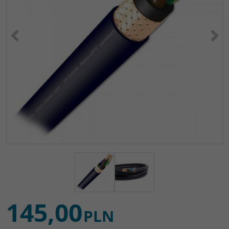
<
>
145,00
PLN