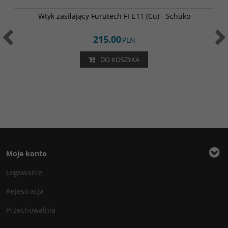
FI-E11Cu
Wtyk zasilający Furutech FI-E11 (Cu) - Schuko
215.00
PLN
DO KOSZYKA
Moje konto
Logowanie
Rejestracja
Przechowalnia