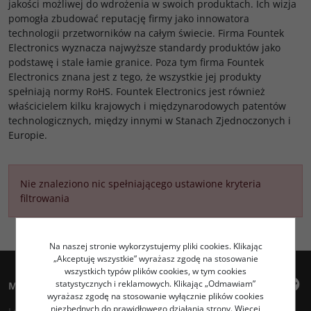
jakości możliwej do wdrożenia w swoich produktach. Ich wizja
pomogła zbudować reputację firmy jako innowatora
technologii przetworników na całym świecie. Firma Fountek
Electronics wyznacza najwyższe standardy produktów jako
podstawę i stale łamie granice. Poza tym firma Fountek
Electronics znana jest z tego, że wszystkie jej produkty
spełniają normy RoHS. Fountek Electronics jest również
właścicielem kilku krajowych i międzynarodowych patentów
technologicznych, między innymi w Stanach Zjednoczonych i
Europie.
Nie znaleziono nic spełniającego ustawione kryteria
filtrowania
Na naszej stronie wykorzystujemy pliki cookies. Klikając
„Akceptuję wszystkie” wyrażasz zgodę na stosowanie
wszystkich typów plików cookies, w tym cookies
statystycznych i reklamowych. Klikając „Odmawiam”
Moje konto
wyrażasz zgodę na stosowanie wyłącznie plików cookies
niezbędnych do prawidłowego działania strony. Więcej