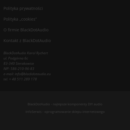
Polityka prywatności
Polityka „cookies”
O firmie BlackDotAudio
Kontakt z BlackDotAudio
BlackDotAudio Karol Rychert
ul. Podgórna 6c
83-340 Sierakowice
NIP: 586-210-96-83
e-mail:
info@blackdotaudio.eu
tel.
+ 48 511 289 178
BlackDotAudio - najlepsze komponenty DIY audio
InfoSerwis
-
oprogramowanie sklepu internetowego