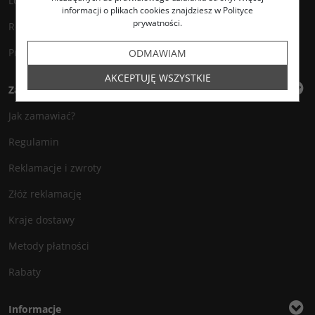
Logowanie
informacji o plikach cookies znajdziesz w Polityce
prywatności.
Rejestracja
Przechowalnia
ODMAWIAM
AKCEPTUJĘ WSZYSTKIE
Zakupy
Jak zamawiać?
Regulamin
Reklamacje i zwroty
Złóż reklamację
Kraje dostawy
Metody płatności
Rabaty
Informacje